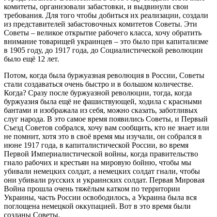
комитеты, организовали забастовки, и выдвинули свои
требования. Для того чтобы добиться их реализации, создали
из представителей забастовочных комитетов Советы. Эти
Советы – великое открытие рабочего класса, хочу обратить
внимание товарищей украинцев – это было при капитализме
в 1905 году, до 1917 года, до Социалистической революции
было ещё 12 лет.
Потом, когда была буржуазная революция в России, Советы
стали создаваться очень быстро и в большом количестве.
Когда? Сразу после буржуазной революции, тогда, когда
буржуазия была ещё не фашиствующей, ходила с красными
бантами и изображала из себя, можно сказать, заботливых
слуг народа. В это самое время появились Советы, и Первый
Съезд Советов собрался, хочу вам сообщить, кто не знает или
не помнит, хотя это в своё время мы изучали, он собрался в
июне 1917 года, в капиталистической России, во время
Первой Империалистической войны, когда правительство
гнало рабочих и крестьян на мировую бойню, чтобы мы
убивали немецких солдат, а немецких солдат гнали, чтобы
они убивали русских и украинских солдат. Первая Мировая
Война прошла очень тяжёлым катком по территории
Украины, часть России освободилось, а Украина была вся
поглощена немецкой оккупацией. Вот в это время были
созданы Советы.