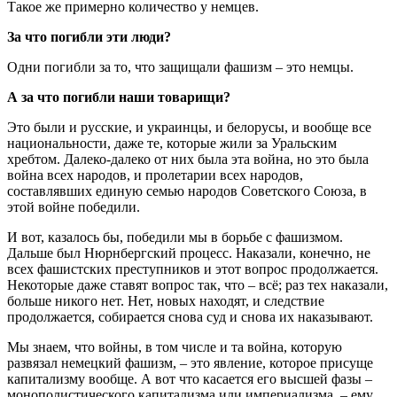
Такое же примерно количество у немцев.
За что погибли эти люди?
Одни погибли за то, что защищали фашизм – это немцы.
А за что погибли наши товарищи?
Это были и русские, и украинцы, и белорусы, и вообще все
национальности, даже те, которые жили за Уральским
хребтом. Далеко-далеко от них была эта война, но это была
война всех народов, и пролетарии всех народов,
составлявших единую семью народов Советского Союза, в
этой войне победили.
И вот, казалось бы, победили мы в борьбе с фашизмом.
Дальше был Нюрнбергский процесс. Наказали, конечно, не
всех фашистских преступников и этот вопрос продолжается.
Некоторые даже ставят вопрос так, что – всё; раз тех наказали,
больше никого нет. Нет, новых находят, и следствие
продолжается, собирается снова суд и снова их наказывают.
Мы знаем, что войны, в том числе и та война, которую
развязал немецкий фашизм, – это явление, которое присуще
капитализму вообще. А вот что касается его высшей фазы –
монополистического капитализма или империализма, – ему