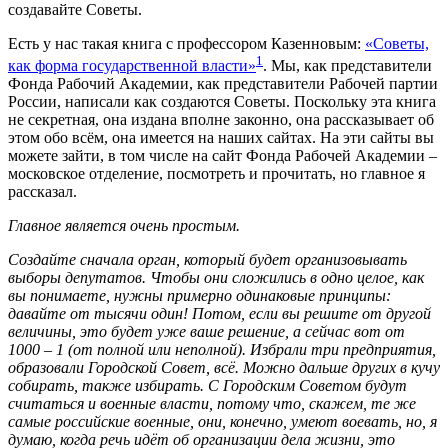
создавайте Советы.
Есть у нас такая книга с профессором Казенновым:
«Советы,
1
как форма государственной власти»
. Мы, как представители
Фонда Рабочий Академии, как представители Рабочей партии
России, написали как создаются Советы. Поскольку эта книга
не секретная, она издана вполне законно, она рассказывает об
этом обо всём, она имеется на наших сайтах. На эти сайты вы
можете зайти, в том числе на сайт Фонда Рабочей Академии –
московское отделение, посмотреть и прочитать, но главное я
рассказал.
Главное является очень простым.
Создайте сначала орган, который будет организовывать
выборы депутатов. Чтобы они сложились в одно целое, как
вы понимаете, нужны примерно одинаковые принципы:
давайте от тысячи один! Потом, если вы решите от другой
величины, это будет уже ваше решение, а сейчас вот от
1000 – 1 (от полной или неполной). Избрали три предприятия,
образовали Городской Совет, всё. Можно дальше других в кучу
собирать, также избирать. С Городским Советом будут
считаться и военные власти, потому что, скажем, те же
самые российские военные, они, конечно, умеют воевать, но, я
думаю, когда речь идёт об организации дела жизни, это