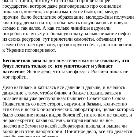
было в Ливии, потому что это было процветающее
государство, которое даже разговаривало про социализм,
никакого, конечно, социализма там не было, но, между
прочим, было бесплатное образование, молодожёны получали
квартиру, деньги на то, чтобы начать новую жизнь и новую
семью и так далее. А как только ливийцы вздумали
потребовать чуть-чуть большую плату за выкачивание нефти
из своих ресурсов, тут прилетели самолёты, объявили ту
самую бесполётную зону, про которую сейчас, по отношению
к Украине поговаривают.
Бесполётная зона
на дипломатическом языке
означает, что
будут летать только те, кто уничтожает и убивает
население
. Ясное дело, что такой фокус с Россией никак не
мог пройти.
Дело катилась и катилась всё дальше и дальше, и началось
движение к тому, чтобы ближе и ближе подкатываться к
ослабевшим уже республикам бывшего Советского Союза.
Подкатились со всех сторон, окружили базами, количество
этих баз и всяких биологических лабораторий, целью которых
было создание новых видов болезней, никто вам не скажет, и
не рассекретит, какая болезнь, которая напала на всё
население Земли из какой лаборатории вышла, и вышла ли
вообще из этой лаборатории. Понятное дело, всё это делается
сугубо секретным образом.