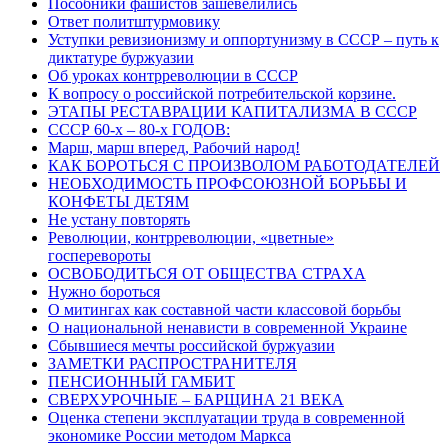
Пособники фашистов зашевелились
Ответ политштурмовику
Уступки ревизионизму и оппортунизму в СССР – путь к
диктатуре буржуазии
Об уроках контрреволюции в СССР
К вопросу о российской потребительской корзине.
ЭТАПЫ РЕСТАВРАЦИИ КАПИТАЛИЗМА В СССР
СССР 60-х – 80-х ГОДОВ:
Марш, марш вперед, Рабочий народ!
КАК БОРОТЬСЯ С ПРОИЗВОЛОМ РАБОТОДАТЕЛЕЙ
НЕОБХОДИМОСТЬ ПРОФСОЮЗНОЙ БОРЬБЫ И
КОНФЕТЫ ДЕТЯМ
Не устану повторять
Революции, контрреволюции, «цветные»
госперевороты
ОСВОБОДИТЬСЯ ОТ ОБЩЕСТВА СТРАХА
Нужно бороться
О митингах как составной части классовой борьбы
О национальной ненависти в современной Украине
Сбывшиеся мечты российской буржуазии
ЗАМЕТКИ РАСПРОСТРАНИТЕЛЯ
ПЕНСИОННЫЙ ГАМБИТ
СВЕРХУРОЧНЫЕ – БАРЩИНА 21 ВЕКА
Оценка степени эксплуатации труда в современной
экономике России методом Маркса