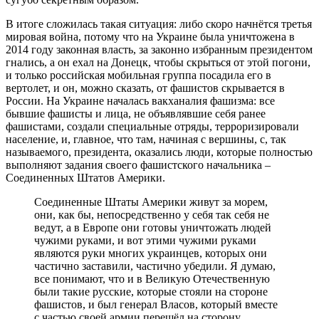
В итоге сложилась такая ситуация: либо скоро начнётся третья
мировая война, потому что на Украине была уничтожена в
2014 году законная власть, за законно избранным президентом
гнались, а он ехал на Донецк, чтобы скрыться от этой погони,
и только российская мобильная группа посадила его в
вертолет, и он, можно сказать, от фашистов скрывается в
России. На Украине началась вакханалия фашизма: все
бывшие фашисты и лица, не объявлявшие себя ранее
фашистами, создали специальные отряды, терроризировали
население, и, главное, что там, начиная с вершины, с, так
называемого, президента, оказались люди, которые полностью
выполняют задания своего фашистского начальника –
Соединенных Штатов Америки.
Соединенные Штаты Америки живут за морем,
они, как бы, непосредственно у себя так себя не
ведут, а в Европе они готовы уничтожать людей
чужими руками, и вот этими чужими руками
являются руки многих украинцев, которых они
частично заставили, частично убедили. Я думаю,
все понимают, что и в Великую Отечественную
были такие русские, которые стояли на стороне
фашистов, и был генерал Власов, который вместе
с частью своей армии перешёл на сторону