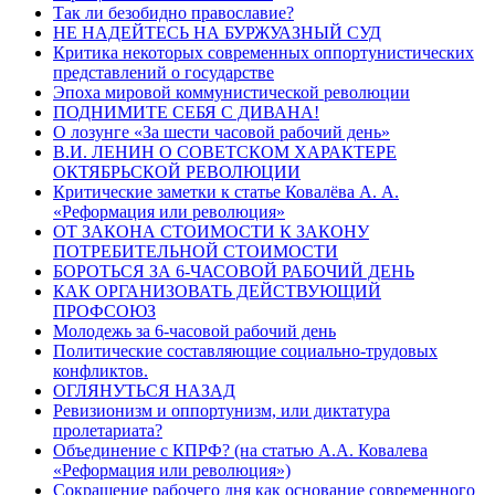
Так ли безобидно православие?
НЕ НАДЕЙТЕСЬ НА БУРЖУАЗНЫЙ СУД
Критика некоторых современных оппортунистических
представлений о государстве
Эпоха мировой коммунистической революции
ПОДНИМИТЕ СЕБЯ С ДИВАНА!
О лозунге «За шести часовой рабочий день»
В.И. ЛЕНИН О СОВЕТСКОМ ХАРАКТЕРЕ
ОКТЯБРЬСКОЙ РЕВОЛЮЦИИ
Критические заметки к статье Ковалёва А. А.
«Реформация или революция»
ОТ ЗАКОНА СТОИМОСТИ К ЗАКОНУ
ПОТРЕБИТЕЛЬНОЙ СТОИМОСТИ
БОРОТЬСЯ ЗА 6-ЧАСОВОЙ РАБОЧИЙ ДЕНЬ
КАК ОРГАНИЗОВАТЬ ДЕЙСТВУЮЩИЙ
ПРОФСОЮЗ
Молодежь за 6-часовой рабочий день
Политические составляющие социально-трудовых
конфликтов.
ОГЛЯНУТЬСЯ НАЗАД
Ревизионизм и оппортунизм, или диктатура
пролетариата?
Объединение с КПРФ? (на статью А.А. Ковалева
«Реформация или революция»)
Cокращение рабочего дня как основание современного