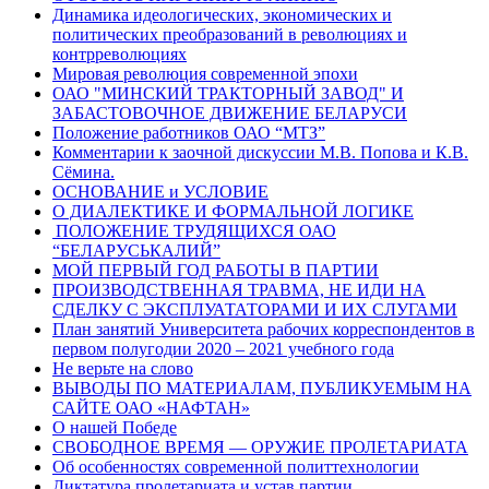
Динамика идеологических, экономических и
политических преобразований в революциях и
контрреволюциях
Мировая революция современной эпохи
ОАО "МИНСКИЙ ТРАКТОРНЫЙ ЗАВОД" И
ЗАБАСТОВОЧНОЕ ДВИЖЕНИЕ БЕЛАРУСИ
Положение работников ОАО “МТЗ”
Комментарии к заочной дискуссии М.В. Попова и К.В.
Сёмина.
ОСНОВАНИЕ и УСЛОВИЕ
О ДИАЛЕКТИКЕ И ФОРМАЛЬНОЙ ЛОГИКЕ
ПОЛОЖЕНИЕ ТРУДЯЩИХСЯ ОАО
“БЕЛАРУСЬКАЛИЙ”
МОЙ ПЕРВЫЙ ГОД РАБОТЫ В ПАРТИИ
ПРОИЗВОДСТВЕННАЯ ТРАВМА, НЕ ИДИ НА
СДЕЛКУ С ЭКСПЛУАТАТОРАМИ И ИХ СЛУГАМИ
План занятий Университета рабочих корреспондентов в
первом полугодии 2020 – 2021 учебного года
Не верьте на слово
ВЫВОДЫ ПО МАТЕРИАЛАМ, ПУБЛИКУЕМЫМ НА
САЙТЕ ОАО «НАФТАН»
О нашей Победе
СВОБОДНОЕ ВРЕМЯ — ОРУЖИЕ ПРОЛЕТАРИАТА
Об особенностях современной политтехнологии
Диктатура пролетариата и устав партии