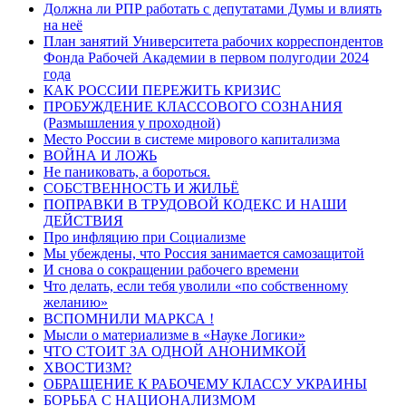
Должна ли РПР работать с депутатами Думы и влиять
на неё
План занятий Университета рабочих корреспондентов
Фонда Рабочей Академии в первом полугодии 2024
года
КАК РОССИИ ПЕРЕЖИТЬ КРИЗИС
ПРОБУЖДЕНИЕ КЛАССОВОГО СОЗНАНИЯ
(Размышления у проходной)
Место России в системе мирового капитализма
ВОЙНА И ЛОЖЬ
Не паниковать, а бороться.
СОБСТВЕННОСТЬ И ЖИЛЬЁ
ПОПРАВКИ В ТРУДОВОЙ КОДЕКС И НАШИ
ДЕЙСТВИЯ
Про инфляцию при Социализме
Мы убеждены, что Россия занимается самозащитой
И снова о сокращении рабочего времени
Что делать, если тебя уволили «по собственному
желанию»
ВСПОМНИЛИ МАРКСА !
Мысли о материализме в «Науке Логики»
ЧТО СТОИТ ЗА ОДНОЙ АНОНИМКОЙ
ХВОСТИЗМ?
ОБРАЩЕНИЕ К РАБОЧЕМУ КЛАССУ УКРАИНЫ
БОРЬБА С НАЦИОНАЛИЗМОМ