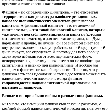
присуще и такое явления как фашизм.
Фашизм
– по определению Димитрова, –
это открытая
террористическая диктатура наиболее реакционных,
наиболее шовинистических элементов финансового
капитала
. А
финансовый капитал
– это не денежный
капитал только, –
это такой банковский капитал, который
уже подмял под себя промышленный капитал
(который
хоть делом занимается), и для него такие органы, как Дума,
парламент и прочие, не нужны, он всё знает: он знает всё
внутреннее экономическое устройство, он всё кредитует, всё
финансирует, всё определяет. И поэтому для него вообще
характерно избавляться от всех парламентских форм,
игнорировать их, поэтому и появляется он не вообще при
капитализме, а именно при империализме. И вообще мы
говорим о фашизме не как об идеологии. Понятно, что у
фашизма есть своя идеология, и этой идеологией может быть
националистическая идеология,
когда фашизм
сопровождается националистической идеологией, он
называется нацизмом
.
Разные в истории были войны и разные типы фашизма.
Мы знаем, что немецкий фашизм был связан с расизмом, с
крайней формой националистической идеологии, поэтому его