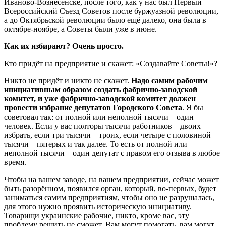
Иваново-Вознесенске, после того, как у нас был Первый
Всероссийский Съезд Советов после буржуазной революции,
а до Октябрьской революции было ещё далеко, она была в
октябре-ноябре, а Советы были уже в июне.
Как их избирают? Очень просто.
Кто придёт на предприятие и скажет: «Создавайте Советы!»?
Никто не придёт и никто не скажет.
Надо самим рабочим
инициативным образом создать фабрично-заводской
комитет, и уже фабрично-заводской комитет должен
провести избрание депутатов Городского Совета
. Я бы
советовал так: от полной или неполной тысячи – один
человек. Если у вас полторы тысячи работников – двоих
избрать, если три тысячи – троих, если четыре с половиной
тысячи – пятерых и так далее. То есть от полной или
неполной тысячи – один депутат с правом его отзыва в любое
время.
Чтобы на вашем заводе, на вашем предприятии, сейчас может
быть разорённом, появился орган, который, во-первых, будет
заниматься самим предприятиям, чтобы оно не разрушалась,
для этого нужно проявить историческую инициативу.
Товарищи украинские рабочие, никто, кроме вас, эту
проблему решить не сможет. Вам могут помогать, вам могут