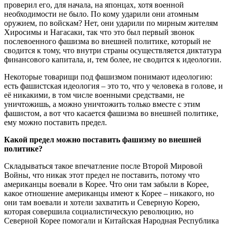
проверил его, для начала, на японцах, хотя военной
необходимости не было. По кому ударили они атомным
оружием, по войскам? Нет, они ударили по мирным жителям
Хиросимы и Нагасаки, так что это был первый звонок
послевоенного фашизма во внешней политике, который не
сводится к тому, что внутри страны осуществляется диктатура
финансового капитала, и, тем более, не сводится к идеологии.
Некоторые товарищи под фашизмом понимают идеологию:
есть фашистская идеология – это то, что у человека в голове, и
её никакими, в том числе военными средствами, не
уничтожишь, а можно уничтожить только вместе с этим
фашистом, а вот что касается фашизма во внешней политике,
ему можно поставить предел.
Какой предел можно поставить фашизму во внешней
политике?
Складываться такое впечатление после Второй Мировой
Войны, что никак этот предел не поставить, потому что
американцы воевали в Корее. Что они там забыли в Корее,
какое отношение американцы имеют к Корее – никакого, но
они там воевали и хотели захватить и Северную Корею,
которая совершила социалистическую революцию, но
Северной Корее помогали и Китайская Народная Республика