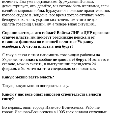
исчезнет. Там уже подтявкивает буржуазная Польша,
демонстрирует, что, давайте, мы готовы быть жертвами, если
начнётся мировая война. Буржуазное польское правительство,
которое сидело в Лондоне, всё время хотело оттяпать часть
белорусских, часть украинских земель, им этого не дал
сделать товарищ Сталин, ну, а теперь такая ситуация…
Спрашивается, а что сейчас? Войска ЛНР и ДНР прогонят
старую власть, им помогут российские войска и от
влияния фашизма во внешней политике Украину
освободят. А что за власть в ней будет?
Я хочу в связи с этим напомнить товарищам рабочим на
Украине, что
власть
вообще
не дают, а её берут
. И хотя это и
сказано, можно сказать, в выступлении президента 24
февраля, я бы хотел на этом специально остановиться.
Какую можно взять власть?
Такую, какую можно построить снизу.
Какой у нас весь опыт мировой строительства власти
снизу?
Во-первых, опыт города Иваново-Вознесенска. Рабочие
города Иваново-Вознесенска в 1905 году создали стачечные