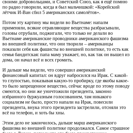
своими добровольцами, и Советский Союз, как я ещё помню
по радио говорили, когда я был мальчишкой: «Корейский
лётчик И-Ван сбил 5 американских самолётов».
Потом эту картину мы видели во Вьетнаме: напалм
применяли, всякие отравляющие вещества разбрасывали,
головы отрубали, поджигали, что только не делали во
Вьетнаме американские проводники американского фашизма
во внешней политике, что они творили – американцы
показали себя как фашисты во внешней политике, то есть как
семья бандитская: папа маму уважает, но, как так он вышел из
дома, он начал всё и всех громить.
И дальше мы видели, что совершил американский
финансовый капитал: он вдруг набросился на Ирак. С какой-
то глупостью, показывая какую-то пробирку, где якобы какое-
то было запрещенное вещество, сейчас вроде по этому поводу
смеются, но они же уничтожили президента, законно
избранного буржуазным голосованием, там никакого
социализм не было, просто напали на Ирак, повесили
президента, внука этого президента застрелили, отсняли это
всё на телефон, и хоть бы хны.
Этим дело не закончилось, дальше марш американского
фашизма во внешней политике продолжался. Самое страшное