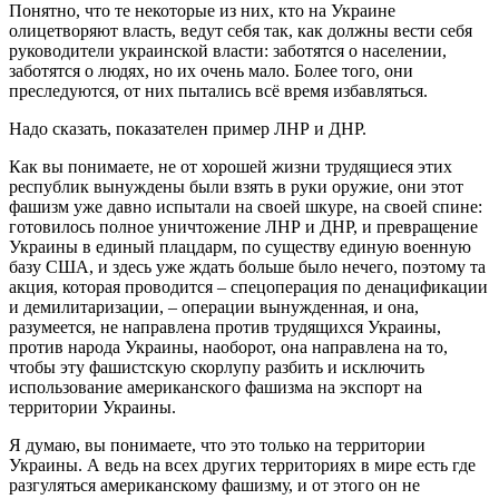
Понятно, что те некоторые из них, кто на Украине
олицетворяют власть, ведут себя так, как должны вести себя
руководители украинской власти: заботятся о населении,
заботятся о людях, но их очень мало. Более того, они
преследуются, от них пытались всё время избавляться.
Надо сказать, показателен пример ЛНР и ДНР.
Как вы понимаете, не от хорошей жизни трудящиеся этих
республик вынуждены были взять в руки оружие, они этот
фашизм уже давно испытали на своей шкуре, на своей спине:
готовилось полное уничтожение ЛНР и ДНР, и превращение
Украины в единый плацдарм, по существу единую военную
базу США, и здесь уже ждать больше было нечего, поэтому та
акция, которая проводится – спецоперация по денацификации
и демилитаризации, – операции вынужденная, и она,
разумеется, не направлена против трудящихся Украины,
против народа Украины, наоборот, она направлена на то,
чтобы эту фашистскую скорлупу разбить и исключить
использование американского фашизма на экспорт на
территории Украины.
Я думаю, вы понимаете, что это только на территории
Украины. А ведь на всех других территориях в мире есть где
разгуляться американскому фашизму, и от этого он не