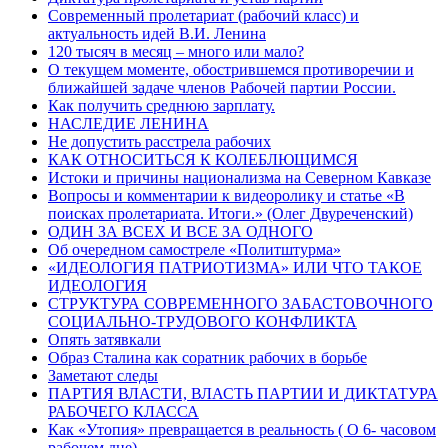
Современный пролетариат (рабочий класс) и
актуальность идей В.И. Ленина
120 тысяч в месяц – много или мало?
О текущем моменте, обострившемся противоречии и
ближайшей задаче членов Рабочей партии России.
Как получить среднюю зарплату.
НАСЛЕДИЕ ЛЕНИНА
Не допустить расстрела рабочих
КАК ОТНОСИТЬСЯ К КОЛЕБЛЮЩИМСЯ
Истоки и причины национализма на Северном Кавказе
Вопросы и комментарии к видеоролику и статье «В
поисках пролетариата. Итоги.» (Олег Двуреченский)
ОДИН ЗА ВСЕХ И ВСЕ ЗА ОДНОГО
Об очередном самостреле «Политштурма»
«ИДЕОЛОГИЯ ПАТРИОТИЗМА» ИЛИ ЧТО ТАКОЕ
ИДЕОЛОГИЯ
СТРУКТУРА СОВРЕМЕННОГО ЗАБАСТОВОЧНОГО
СОЦИАЛЬНО-ТРУДОВОГО КОНФЛИКТА
Опять затявкали
Образ Сталина как соратник рабочих в борьбе
Заметают следы
ПАРТИЯ ВЛАСТИ, ВЛАСТЬ ПАРТИИ И ДИКТАТУРА
РАБОЧЕГО КЛАССА
Как «Утопия» превращается в реальность ( О 6- часовом
рабочем дне)