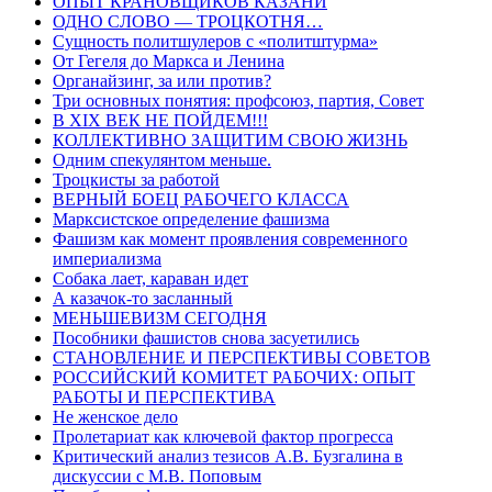
ОПЫТ КРАНОВЩИКОВ КАЗАНИ
ОДНО СЛОВО — ТРОЦКОТНЯ…
Сущность политшулеров с «политштурма»
От Гегеля до Маркса и Ленина
Органайзинг, за или против?
Три основных понятия: профсоюз, партия, Совет
В XIX ВЕК НЕ ПОЙДЕМ!!!
КОЛЛЕКТИВНО ЗАЩИТИМ СВОЮ ЖИЗНЬ
Одним спекулянтом меньше.
Троцкисты за работой
ВЕРНЫЙ БОЕЦ РАБОЧЕГО КЛАССА
Марксистское определение фашизма
Фашизм как момент проявления современного
империализма
Собака лает, караван идет
А казачок-то засланный
МЕНЬШЕВИЗМ СЕГОДНЯ
Пособники фашистов снова засуетились
СТАНОВЛЕНИЕ И ПЕРСПЕКТИВЫ СОВЕТОВ
РОССИЙСКИЙ КОМИТЕТ РАБОЧИХ: ОПЫТ
РАБОТЫ И ПЕРСПЕКТИВА
Не женское дело
Пролетариат как ключевой фактор прогресса
Критический анализ тезисов А.В. Бузгалина в
дискуссии с М.В. Поповым