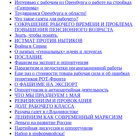
Интервью с рабочим из Оренбурга о работе на стройках
«Газпрома»
Трудящимся Оренбурга и области!
Что такое газета для рабочего?
СОКРАЩЕНИЕ РАБОЧЕГО ВРЕМЕНИ И ПРОБЛЕМА
ПОВЫШЕНИЯ ПЕНСИОННОГО ВОЗРАСТА
Знать, чтобы понять.
ИСТМАТ ПРОТИВ НЫТИКОВ
Война в Сирии
О разных «гениальных» идеях и лозунгах
ПОСЛАНИЕ
Фашизм на экспорт и оппортунизм
Паразитизм и недостатки организационной работы
Еще раз о стоимости товара рабочая сила и об ошибках
теоретиков РОТ-Фронта
О ФАШИЗМЕ НА ЭКСПОРТ
Оппортунизм и антипартийная деятельность
ЧТО МЫ ПРАЗДНУЕМ 1 МАЯ
РЕВИЗИОНИЗМ И ПРОВОКАЦИЯ
ДОЛГ РАБОЧЕГО КЛАССА
Раздача газет в г.Владивостоке
ЛЕНИНИЗМ КАК СОВРЕМЕННЫЙ МАРКСИЗМ
Деньги на развитие России
Партийная дискуссия и оппортунизм
Набор в информвойска!