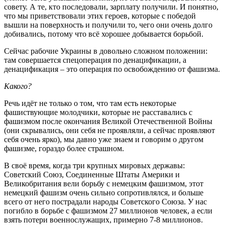
совету. А те, кто последовали, зарплату получили. И понятно,
что мы приветствовали этих героев, которые с победой
вышли на поверхность и получили то, чего они очень долго
добивались, потому что всё хорошее добывается борьбой.
Сейчас рабочие Украины в довольно сложном положении:
там совершается спецоперация по денацификации, а
денацификация – это операция по освобождению от фашизма.
Какого?
Речь идёт не только о том, что там есть некоторые
фашиствующие молодчики, которые не расставались с
фашизмом после окончания Великой Отечественной Войны
(они скрывались, они себя не проявляли, а сейчас проявляют
себя очень ярко), мы давно уже знаем и говорим о другом
фашизме, гораздо более страшном.
В своё время, когда три крупных мировых державы:
Советский Союз, Соединенные Штаты Америки и
Великобритания вели борьбу с немецким фашизмом, этот
немецкий фашизм очень сильно сопротивлялся, и больше
всего от него пострадали народы Советского Союза. У нас
погибло в борьбе с фашизмом 27 миллионов человек, а если
взять потери военнослужащих, примерно 7-8 миллионов.