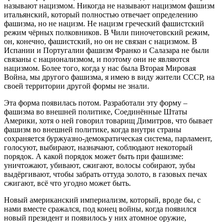
называют нацизмом. Никогда не называют нацизмом фашизм
итальянский, который полностью отвечает определению
фашизма, но не нацизм. Не нацизм греческий фашистский
режим чёрных полковников. В Чили пиночетовский режим,
он, конечно, фашистский, но он не связан с нацизмом. В
Испании и Португалии фашизм Франко и Салазара не были
связаны с национализмом, и поэтому они не являются
нацизмом. Более того, когда у нас была Вторая Мировая
Война, мы другого фашизма, я имею в виду жители СССР, на
своей территории другой формы не знали.
Эта форма появилась потом. Разработали эту форму –
фашизма во внешней политике, Соединённые Штаты
Америки, хотя о ней говорил товарищ Димитров, что бывает
фашизм во внешней политике, когда внутри страны
сохраняется буржуазно-демократическая система, парламент,
голосуют, выбирают, назначают, соблюдают некоторый
порядок. А какой порядок может быть при фашизме:
уничтожают, убивают, сжигают, волосы собирают, зубы
выдёргивают, чтобы забрать оттуда золото, в газовых печах
сжигают, всё что угодно может быть.
Новый американский империализм, который, вроде бы, с
нами вместе сражался, под конец войны, когда появился
новый президент и появилось у них атомное оружие,