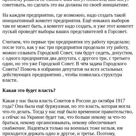
советовать, но сделать это вы должны по своей инициативе.
На каждом предприятии, где возможно, надо создать такой
инициативный комитет предприятия. Ещё никаких выборов
там не может быть, а комитет надо создать, и уже этот комитет
пускай проведёт выборы ваших представителей в Горсовет.
Считаем, что первые три предприятия эту работу проделали;
после того, как у вас три предприятия проделали эту работу,
можно созывать Городской Совет, там будут сидеть, допустим,
с одного предприятия два депутата, с другого три, с третьего
один, но это уже Городской Совет. В чём задача Городского
Совета? Помочь в избрании депутатов на всех остальных
действующих предприятиях , чтобы появилась структура
власти.
Какая это будет власть?
Какая у нас была власть Советов в России до октября 1917
года? Она была ещё буржуазная, но это власть, которая могла
что-то делать. Тогда у нас ещё было временное правительство,
а сейчас на Украине будет так, что больше некому за что-то
браться, некому организовывать, некому обеспечивает
снабжение. Надеяться только на военных тоже нельзя, им
приходится держать одно и другое, и третье. Поэтому,