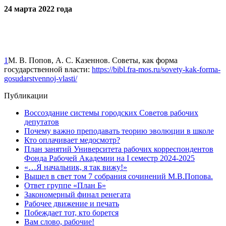
24 марта 2022 года
1
М. В. Попов, А. С. Казеннов. Советы, как форма
государственной власти:
https://bibl.fra-mos.ru/sovety-kak-forma-
gosudarstvennoj-vlasti/
Публикации
Воссоздание системы городских Советов рабочих
депутатов
Почему важно преподавать теорию эволюции в школе
Кто оплачивает медосмотр?
План занятий Университета рабочих корреспондентов
Фонда Рабочей Академии на I семестр 2024-2025
«…Я начальник, я так вижу!»
Вышел в свет том 7 собрания сочинений М.В.Попова.
Ответ группе «План Б»
Закономерный финал ренегата
Рабочее движение и печать
Побеждает тот, кто борется
Вам слово, рабочие!