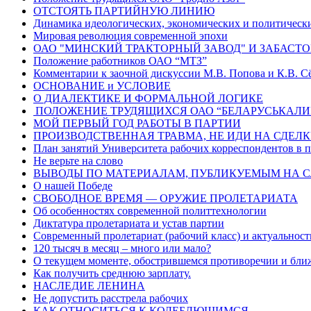
ОТСТОЯТЬ ПАРТИЙНУЮ ЛИНИЮ
Динамика идеологических, экономических и политическ
Мировая революция современной эпохи
ОАО "МИНСКИЙ ТРАКТОРНЫЙ ЗАВОД" И ЗАБАСТ
Положение работников ОАО “МТЗ”
Комментарии к заочной дискуссии М.В. Попова и К.В. С
ОСНОВАНИЕ и УСЛОВИЕ
О ДИАЛЕКТИКЕ И ФОРМАЛЬНОЙ ЛОГИКЕ
ПОЛОЖЕНИЕ ТРУДЯЩИХСЯ ОАО “БЕЛАРУСЬКАЛИ
МОЙ ПЕРВЫЙ ГОД РАБОТЫ В ПАРТИИ
ПРОИЗВОДСТВЕННАЯ ТРАВМА, НЕ ИДИ НА СДЕЛК
План занятий Университета рабочих корреспондентов в п
Не верьте на слово
ВЫВОДЫ ПО МАТЕРИАЛАМ, ПУБЛИКУЕМЫМ НА С
О нашей Победе
СВОБОДНОЕ ВРЕМЯ — ОРУЖИЕ ПРОЛЕТАРИАТА
Об особенностях современной политтехнологии
Диктатура пролетариата и устав партии
Современный пролетариат (рабочий класс) и актуальност
120 тысяч в месяц – много или мало?
О текущем моменте, обострившемся противоречии и ближ
Как получить среднюю зарплату.
НАСЛЕДИЕ ЛЕНИНА
Не допустить расстрела рабочих
КАК ОТНОСИТЬСЯ К КОЛЕБЛЮЩИМСЯ