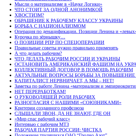
Мысли о материализме в «Науке Логики»
ЧТО СТОИТ ЗА ОДНОЙ АНОНИМКОЙ
ХВОСТИЗМ?
ОБРАЩЕНИЕ К РАБОЧЕМУ КЛАССУ УКРАИНЫ
БОРЬБА С НАЦИОНАЛИЗМОМ
Операция по денацификации. Позиции Ленина и «левых
Курочка по зёрнышку…
О ПОЗИЦИИ РПР ПО СПЕЦОПЕРАЦИИ
Правильные советы нужно правильно применять
А что делать рабочим?
ЧТО ДЕЛАТЬ РАБОЧИМ РОССИИ И УКРАИНЫ
ОСТАНОВИТЬ АМЕРИКАНСКИЙ ФАШИЗМ НА УКРА
КОЛЛЕКТИВНЫЙ ДОГОВОР В ПОМОЩЬ РАБОЧИМ
АКТУАЛЬНЫЕ ВОПРОСЫ БОРЬБЫ ЗА ПОВЫШЕНИЕ
КАПИТАЛИСТ НЕРВНИЧАЕТ, А МЫ – НЕТ!
Заметка по работе Ленина «материализм и эмпириокрит
НЕТ ПЕРЕРАБОТКАМ!
О РУКОВОДЯЩЕЙ РОЛИ РАБОЧИХ
РАЗНОГЛАСИЯ С НАШИМИ «СОЮЗНИКАМИ»
Критерии созданного профсоюза
СЛЫШАЛИ ЗВОН, ДА НЕ ЗНАЮТ, ГДЕ ОН
«Мир спас рабочий класс»
Интервью с рабочим МТЗ
РАБОЧАЯ ПАРТИЯ РОССИИ: ЧИСТКА
Положение трудящихся ОАО “Гродно Азот”