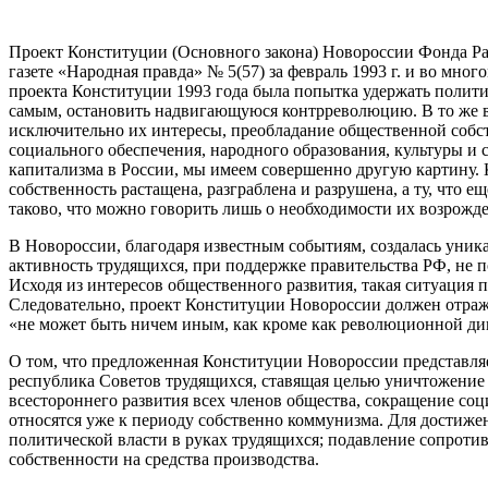
Проект Конституции (Основного закона) Новороссии Фонда Ра
газете «Народная правда» № 5(57) за февраль 1993 г. и во мн
проекта Конституции 1993 года была попытка удержать полити
самым, остановить надвигающуюся контрреволюцию. В то же вр
исключительно их интересы, преобладание общественной собс
социального обеспечения, народного образования, культуры и с
капитализма в России, мы имеем совершенно другую картину. 
собственность растащена, разграблена и разрушена, а ту, что е
таково, что можно говорить лишь о необходимости их возрожден
В Новороссии, благодаря известным событиям, создалась уник
активность трудящихся, при поддержке правительства РФ, не
Исходя из интересов общественного развития, такая ситуация 
Следовательно, проект Конституции Новороссии должен отражат
«не может быть ничем иным, как кроме как революционной ди
О том, что предложенная Конституции Новороссии представляе
республика Советов трудящихся, ставящая целью уничтожение э
всестороннего развития всех членов общества, сокращение соц
относятся уже к периоду собственно коммунизма. Для достиже
политической власти в руках трудящихся; подавление сопроти
собственности на средства производства.