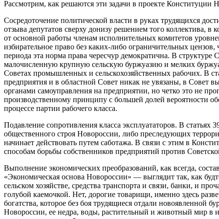
Рассмотрим, как решаются эти задачи в проекте Конституции
Сосредоточение политической власти в руках трудящихся
дости
отзыва депутатов сверху донизу решением того коллектива, в к
от основной работы членам исполнительных комитетов уровнем 
избирательное право без каких-либо ограничительных цензов, 
периода эта норма права чересчур демократична. В структуре 
малочисленную крупную сельскую буржуазию и мелких буржуа,
Советах промышленных и сельскохозяйственных рабочих. В ста
предприятия и в областной Совет никак не увязаны, в Совет 
органами самоуправления на предприятии, но четко это не про
производственному принципу с большей долей вероятности обе
процессе партии рабочего класса.
Подавление сопротивления класса эксплуататоров.
В статьях 3
общественного строя Новороссии, либо преследующих террорист
начинает действовать путем саботажа. В связи с этим в Конс
способам борьбы собственников предприятий против Советско
Выполнение экономических преобразований
, как всегда, сос
«Экономическая основа Новороссии» — выглядит так, как будто
сельском хозяйстве, средства транспорта и связи, банки, и про
голубой каемочкой. Нет, дорогие товарищи, именно здесь разве
богатства, которое без боя трудящиеся отдали новоявленной бу
Новороссии, ее недра, воды, растительный и животный мир в и