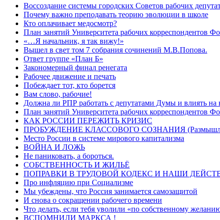
Воссоздание системы городских Советов рабочих депута
Почему важно преподавать теорию эволюции в школе
Кто оплачивает медосмотр?
План занятий Университета рабочих корреспондентов Фо
«…Я начальник, я так вижу!»
Вышел в свет том 7 собрания сочинений М.В.Попова.
Ответ группе «План Б»
Закономерный финал ренегата
Рабочее движение и печать
Побеждает тот, кто борется
Вам слово, рабочие!
Должна ли РПР работать с депутатами Думы и влиять на 
План занятий Университета рабочих корреспондентов Фо
КАК РОССИИ ПЕРЕЖИТЬ КРИЗИС
ПРОБУЖДЕНИЕ КЛАССОВОГО СОЗНАНИЯ (Размышлени
Место России в системе мирового капитализма
ВОЙНА И ЛОЖЬ
Не паниковать, а бороться.
СОБСТВЕННОСТЬ И ЖИЛЬЁ
ПОПРАВКИ В ТРУДОВОЙ КОДЕКС И НАШИ ДЕЙСТ
Про инфляцию при Социализме
Мы убеждены, что Россия занимается самозащитой
И снова о сокращении рабочего времени
Что делать, если тебя уволили «по собственному желани
ВСПОМНИЛИ МАРКСА !