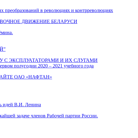
их преобразований в революциях и контрреволюциях
ОВОЧНОЕ ДВИЖЕНИЕ БЕЛАРУСИ
ёмина.
Й”
У С ЭКСПЛУАТАТОРАМИ И ИХ СЛУГАМИ
ервом полугодии 2020 – 2021 учебного года
АЙТЕ ОАО «НАФТАН»
ь идей В.И. Ленина
айшей задаче членов Рабочей партии России.