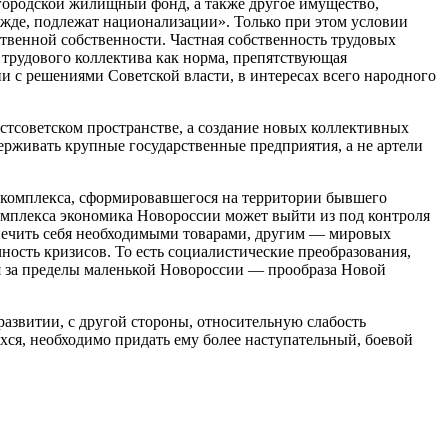
городской жилищный фонд, а также другое имущество,
ежде, подлежат национализации». Только при этом условии
ственной собственности. Частная собственность трудовых
 трудового коллектива как норма, препятствующая
 с решениями Советской власти, в интересах всего народного
стсоветском пространстве, а создание новых коллективных
держивать крупные государственные предприятия, а не артели
о комплекса, сформировавшегося на территории бывшего
комплекса экономика Новороссии может выйти из под контроля
спечить себя необходимыми товарами, другим — мировых
чность кризисов. То есть социалистические преобразования,
я за пределы маленькой Новороссии — прообраза Новой
азвитии, с другой стороны, относительную слабость
хся, необходимо придать ему более наступательный, боевой