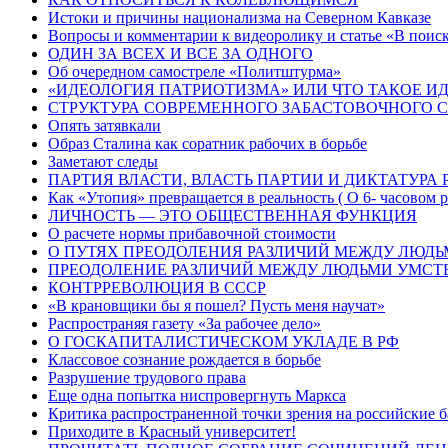
Истоки и причины национализма на Северном Кавказе
Вопросы и комментарии к видеоролику и статье «В поиск
ОДИН ЗА ВСЕХ И ВСЕ ЗА ОДНОГО
Об очередном самостреле «Политштурма»
«ИДЕОЛОГИЯ ПАТРИОТИЗМА» ИЛИ ЧТО ТАКОЕ И
СТРУКТУРА СОВРЕМЕННОГО ЗАБАСТОВОЧНОГО 
Опять затявкали
Образ Сталина как соратник рабочих в борьбе
Заметают следы
ПАРТИЯ ВЛАСТИ, ВЛАСТЬ ПАРТИИ И ДИКТАТУРА 
Как «Утопия» превращается в реальность ( О 6- часовом 
ЛИЧНОСТЬ — ЭТО ОБЩЕСТВЕННАЯ ФУНКЦИЯ
О расчете нормы прибавочной стоимости
О ПУТЯХ ПРЕОДОЛЕНИЯ РАЗЛИЧИЙ МЕЖДУ ЛЮДЬ
ПРЕОДОЛЕНИЕ РАЗЛИЧИЙ МЕЖДУ ЛЮДЬМИ УМСТВ
КОНТРРЕВОЛЮЦИЯ В СССР
«В крановщики бы я пошел? Пусть меня научат»
Распространяя газету «За рабочее дело»
О ГОСКАПИТАЛИСТИЧЕСКОМ УКЛАДЕ В РФ
Классовое сознание рождается в борьбе
Разрушение трудового права
Еще одна попытка ниспровергнуть Маркса
Критика распространенной точки зрения на российские 
Приходите в Красный университет!