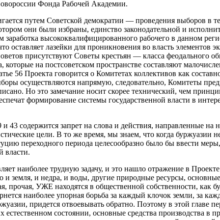
 Новороссии Фонда Рабочей Академии.
гается путем Советской демократии — проведени
я
выборов в те
отором он
и
был
и
избран
ы
, единство законодательной и исполн
заработка высококвалифицированного рабочего в данном регионе
что оставляет лазейки для проникновения во власть элементов э
Советов присутствуют Советы крестьян — класса феодального об
 которые на постсоветском пространстве составляют малочисле
тье 56 Проекта говорится о Комитетах коллективов как составн
выборы осуществляются напрямую, следовательно, Комитеты пред
писано. Но это замечание носит скорее технический, чем принц
спечат формирование системы государственной власти в интерес
9 и 43 содержится запрет на слова и действия, направленные на
ические цели. В то же время, мы знаем, что когда буржуазии н
титуцию переходного периода целесообразно было бы ввести мер
й власти.
тавляет наиболее трудную задачу, и это нашло отражение в Проек
 и земля, и недра, и воды, другие природные ресурсы, основны
чая, прочая, УЖЕ находятся в общественной собственности, как б
рнется наиболее упорная борьба за каждый клочок земли, за каж
ржуазии, придется отвоевывать обратно. Поэтому в этой главе п
х естественном состоянии, основные средства производства в пр