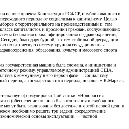
н на основе проекта Конституции РСФСР, опубликованного в
а переходного периода от социализма к капитализму. Целью
ыборов с территориального на производственный и, тем
я класса капиталистов и прослойки граждан, обслуживающих
истемы бесплатного квалифицированного здравоохранения,
 Сегодня, благодаря бурной, а затем стабильной деградации
вою политическую систему, крупная государственная
 здравоохранения, образования, культур и массового спорта
ная государственная машина была сломана, а инициатива и
ионеточному режиму, управляемому администрацией США.
ализма к коммунизму в его первой фазе — социализму.
й период, а государство этого периода, по словам К.Маркса,
етельствует формулировка 1-ой статьи: «Новороссия —
татьи (обеспечение полного благосостояния и свободного
не могут быть реализованы без достижения этой первой цели и
еком необходимо решить три задачи: сосредоточение
е экономической основы эксплуатации — частной