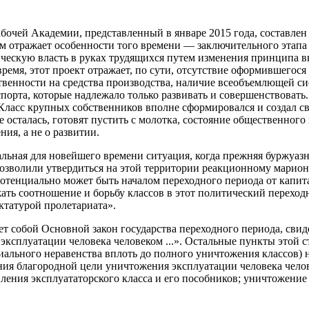
бочей Академии, представленный в январе 2015 года, составле
огом отражает особенности того времени — заключительного этап
ческую власть в руках трудящихся путем изменения принципа в
емя, этот проект отражает, по сути, отсутствие оформившегос
твенности на средства производства, наличие всеобъемлющей с
порта, которые надлежало только развивать и совершенствовать.
Класс крупных собственников вполне сформировался и создал с
ще осталась, готовят пустить с молотка, состояние общественного
ия, а не о развитии.
альная для новейшего времени ситуация, когда прежняя буржуаз
 позволили утвердиться на этой территории реакционному мар
потенциально может быть началом переходного периода от капит
ь соотношение и борьбу классов в этот политический переходны
ктатурой пролетариата».
т собой Основной закон государства переходного периода, свид
ксплуатации человека человеком ...». Остальные пункты этой с
иального неравенства вплоть до полного уничтожения классов) 
ния благородной цели уничтожения эксплуатации человека челов
вления эксплуататорского класса и его пособников; уничтожени