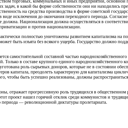
арством торговых, коммунальных и иных предприятий, основной 
 задач, в какой бы форме собственности они ни находились пр
твенность на средства производства в форме советской государ
в виде исключения до окончания переходного периода. Согласие
 должна. Национализация должна осуществляться в соответствии
 приватизации и против национализации.
рактически полностью уничтожены развитием капитализма на по
может быть изъята без всякого ущерба. Государство должно под
яется самостоятельной составной частью народнохозяйственног
ой. Только в составе крупного единого народнохозяйственного 
 уготована роль сырьевых доноров, которые не в состоянии обе
ртеров капитала, преодолеть характерную для капитализма цикли
ого, чтобы быть успешно реализованы, должны распространитьс
оны, отражает прогрессивную роль трудящихся в общественном р
этот проект нашел горячий отклик среди коммунистов и трудящи
го периода — революционной диктатуры пролетариата.