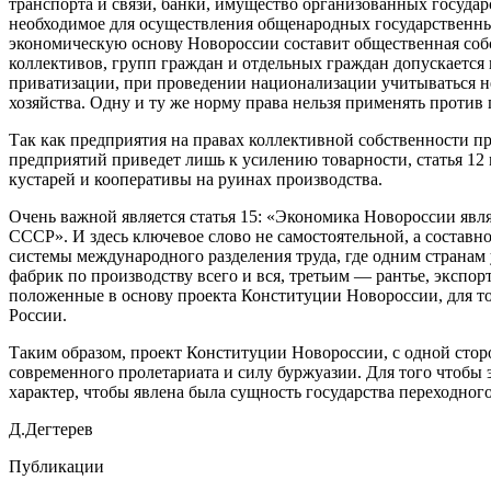
транспорта и связи, банки, имущество организованных госуд
необходимое для осуществления общенародных государственных
экономическую основу Новороссии составит общественная собс
коллективов, групп граждан и отдельных граждан допускается 
приватизации, при проведении национализации учитываться не
хозяйства. Одну и ту же норму права нельзя применять против
Так как предприятия на правах коллективной собственности п
предприятий приведет лишь к усилению товарности, статья 12 
кустарей и кооперативы на руинах производства.
Очень важной является статья 15: «Экономика Новороссии явл
СССР». И здесь ключевое слово не самостоятельной, а составн
системы международного разделения труда, где одним странам
фабрик по производству всего и вся, третьим — рантье, экспо
положенные в основу проекта Конституции Новороссии, для т
России.
Таким образом, проект Конституции Новороссии, с одной стор
современного пролетариата и силу буржуазии. Для того чтобы 
характер, чтобы явлена была сущность государства переходно
Д.Дегтерев
Публикации