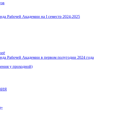
тов
нда Рабочей Академии на I семестр 2024-2025
неё
нда Рабочей Академии в первом полугодии 2024 года
я у проходной)
ВИЯ
ю»