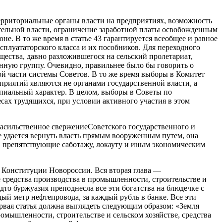
рриториальные органы власти на предприятиях, возможность
ительной власти, ограничение заработной платы освобожденным
. В то же время в статье 43 гарантируется всеобщее и равное
ксплуататорского класса и их пособников. Для переходного
щества, давно разложившегося на сельский пролетариат,
нную группу. Очевидно, правильнее было бы говорить о
ой части системы Советов. В то же время выборы в Комитет
приятий являются не органами государственной власти, а
ипиальный характер. В целом, выборы в Советы по
ах трудящихся, при условии активного участия в этом
 насильственное свержение
С
оветского государственного и
е удается вернуть власть прямым вооруженным путем, она
ы, препятствующие саботажу, локауту и иным экономическим
те Конституции Новороссии. Вся вторая глава —
е средства производства в промышленности, строительстве и
удто буржуазия преподнесла все эти богатства на блюдечке с
дый метр нефтепровода, за каждый рубль в банке. Все эти
ервая статья должна выглядеть следующим образом: «З
емля
омышленности, строительстве и сельском хозяйстве, средства