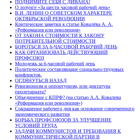
ПОДНИМИТЕ СЕБЯ С ДИВАНА!
О лозунге «За шести часовой рабочий день»
В.И. ЛЕНИН О СОВЕТСКОМ ХАРАКТЕРЕ
ОКТЯБРЬСКОЙ РЕВОЛЮЦИИ
Критические заметки к статье Ковалёва А. А.
«Реформация или революция»
ОТ ЗАКОНА СТОИМОСТИ К ЗАКОНУ
ПОТРЕБИТЕЛЬНОЙ СТОИМОСТИ
БОРОТЬСЯ ЗА 6-ЧАСОВОЙ РАБОЧИЙ ДЕНЬ
КАК ОРГАНИЗОВАТЬ ДЕЙСТВУЮЩИЙ
ПРОФСОЮЗ
Молодежь за 6-часовой рабочий день
Политические составляющие социально-трудовых
конфликтов.
ОГЛЯНУТЬСЯ НАЗАД
Ревизионизм и оппортунизм, или диктатура
пролетариата?
Объединение с КПРФ? (на статью А.А. Ковалева
«Реформация или революция»)
Cокращение рабочего дня как основание современного
экономического развития
БОРЬБА ПРОФСОЮЗОВ ЗА УЛУЧШЕНИЕ
УСЛОВИЙ ТРУДА
ЗАДАЧИ КОММУНИСТОВ И ТРЕБОВАНИЯ К
КОММУНИСТИЧЕСКОЙ ПАРТИИ В