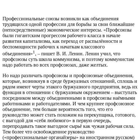
Профессиональные союзы возникли как объединения
трудящихся одной профессии для борьбы за свои ближайшие
(непосредственные) экономические интересы. «Профсоюзы
были гигантским прогрессом рабочего класса в начале
развития капитализма, как переход от распылённости и
беспомощности рабочих к
начаткам
классового
1
объединения»
, – пишет В. И. Ленин. Ленин учил, что
профсоюзы суть школа коммунизма, и поэтому коммунистам
надо работать во всех профсоюзах, даже желтых.
Но надо различать профсоюзы и профсоюзные объединения,
которые, возникнув в среде буржуазных отношений, сплошь и
рядом имеют черты этакого буржуазного предприятия, ведь их
функция в отношении с буржуазным окружением – выступать
посредником между объединенными в профсоюзы наёмными
работниками и работодателями. И чем крупнее профсоюзное
объединение, тем больше вероятность того, что его
руководство может стать похожим на перекупщика, готового,
с выгодой для «себя любимого» в первую очередь,
перепродавать такое выгодное сырьё как чужая рабочая сила.
Тем более что освобожденное руководство
(«профессиональные органайзеры» на иностранном русском)