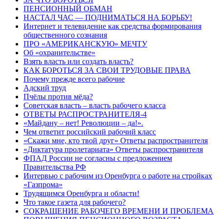
ПЕНСИОННЫЙ ОБМАН
НАСТАЛ ЧАС — ПОДНИМАТЬСЯ НА БОРЬБУ!
Интернет и телевидение как средства формирования
общественного сознания
ПРО «АМЕРИКАНСКУЮ» МЕЧТУ
Об «охранительстве»
Взять власть или создать власть?
КАК БОРОТЬСЯ ЗА СВОИ ТРУДОВЫЕ ПРАВА
Почему прежде всего рабочие
Адский труд
Пчёлы против мёда?
Советская власть – власть рабочего класса
ОТВЕТЫ РАСПРОСТРАНИТЕЛЯ-4
«Майдану – нет! Революции – да!».
Чем ответит российский рабочий класс
«Скажи мне, кто твой друг» Ответы распространителя
«Диктатура пролетариата» Ответы распространителя
ФПАД России не согласны с предложением
Правительства РФ
Интервью с рабочим из Оренбурга о работе на стройках
«Газпрома»
Трудящимся Оренбурга и области!
Что такое газета для рабочего?
СОКРАЩЕНИЕ РАБОЧЕГО ВРЕМЕНИ И ПРОБЛЕМА