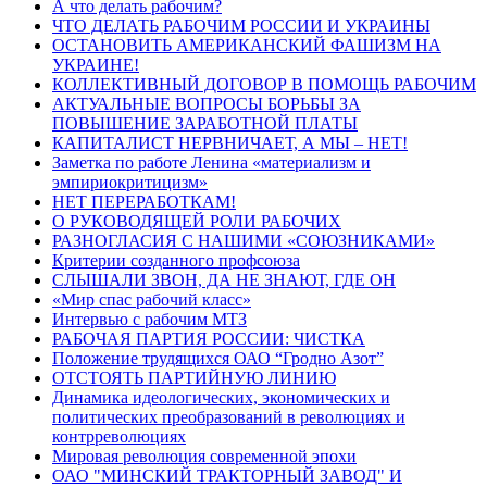
А что делать рабочим?
ЧТО ДЕЛАТЬ РАБОЧИМ РОССИИ И УКРАИНЫ
ОСТАНОВИТЬ АМЕРИКАНСКИЙ ФАШИЗМ НА
УКРАИНЕ!
КОЛЛЕКТИВНЫЙ ДОГОВОР В ПОМОЩЬ РАБОЧИМ
АКТУАЛЬНЫЕ ВОПРОСЫ БОРЬБЫ ЗА
ПОВЫШЕНИЕ ЗАРАБОТНОЙ ПЛАТЫ
КАПИТАЛИСТ НЕРВНИЧАЕТ, А МЫ – НЕТ!
Заметка по работе Ленина «материализм и
эмпириокритицизм»
НЕТ ПЕРЕРАБОТКАМ!
О РУКОВОДЯЩЕЙ РОЛИ РАБОЧИХ
РАЗНОГЛАСИЯ С НАШИМИ «СОЮЗНИКАМИ»
Критерии созданного профсоюза
СЛЫШАЛИ ЗВОН, ДА НЕ ЗНАЮТ, ГДЕ ОН
«Мир спас рабочий класс»
Интервью с рабочим МТЗ
РАБОЧАЯ ПАРТИЯ РОССИИ: ЧИСТКА
Положение трудящихся ОАО “Гродно Азот”
ОТСТОЯТЬ ПАРТИЙНУЮ ЛИНИЮ
Динамика идеологических, экономических и
политических преобразований в революциях и
контрреволюциях
Мировая революция современной эпохи
ОАО "МИНСКИЙ ТРАКТОРНЫЙ ЗАВОД" И