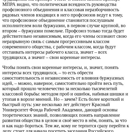
МПРА видно, что политическая всеядность руководства
профсоюзного объединения и классовая неразборчивость
рядовых членов входящих в него профсоюзов ведут к тому,
что профсоюзное объединение становится послушным
исполнителем воли буржуазии, в первом случае крупной, во
втором – буржуазии помельче. Профсоюз только тогда будет
действительно независимым, когда его члены осознают свою
неразрывную связь с самым прогрессивным классом
современного общества, с рабочим классом, когда будут
отстаивать интересы рабочего класса, значит – всех
трудящихся, а значит – свои коренные интересы.
Чтобы понять свои коренные интересы, и, значит, понять
интересы всех трудящихся, – то есть обрести
самостоятельность и независимость от влияния буржуазных
идей, – можно, наверное, самостоятельно пройти весь путь,
который прошло человечество за несколько тысячелетий
классовой борьбы: методом проб и ошибок, набивая шишки и
утопая в ворохе мнений. Но – зачем? Есть более короткий и
быстрый путь: уже несколько лет действует Красный
Университет Фонда Рабочей Академии, дающий основы
теоретических знаний, позволяющих понять направление
развития общества в целом и своё место в нём, понять, за что
и как надо бороться. Тем же, кому не терпится сразу перейти к
делу, стоит для начала посетить заседания Российского