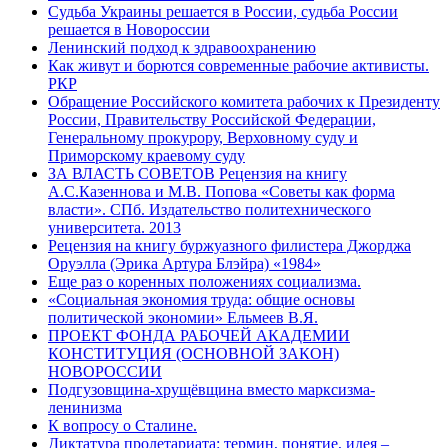
Судьба Украины решается в России, судьба России
решается в Новороссии
Ленинский подход к здравоохранению
Как живут и борются современные рабочие активисты.
РКР
Обращение Российского комитета рабочих к Президенту
России, Правительству Российской Федерации,
Генеральному прокурору, Верховному суду и
Приморскому краевому суду
ЗА ВЛАСТЬ СОВЕТОВ Рецензия на книгу
А.С.Казеннова и М.В. Попова «Советы как форма
власти». СПб. Издательство политехнического
университета. 2013
Рецензия на книгу буржуазного филистера Джорджа
Оруэлла (Эрика Артура Блэйра) «1984»
Еще раз о коренных положениях социализма.
«Социальная экономия труда: общие основы
политической экономии» Ельмеев В.Я.
ПРОЕКТ ФОНДА РАБОЧЕЙ АКАДЕМИИ
КОНСТИТУЦИЯ (ОСНОВНОЙ ЗАКОН)
НОВОРОССИИ
Подгузовщина-хрущёвщина вместо марксизма-
ленинизма
К вопросу о Сталине.
Диктатура пролетариата: термин, понятие, идея –