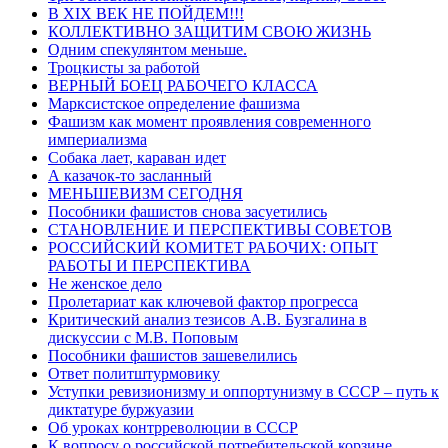
В XIX ВЕК НЕ ПОЙДЕМ!!!
КОЛЛЕКТИВНО ЗАЩИТИМ СВОЮ ЖИЗНЬ
Одним спекулянтом меньше.
Троцкисты за работой
ВЕРНЫЙ БОЕЦ РАБОЧЕГО КЛАССА
Марксистское определение фашизма
Фашизм как момент проявления современного
империализма
Собака лает, караван идет
А казачок-то засланный
МЕНЬШЕВИЗМ СЕГОДНЯ
Пособники фашистов снова засуетились
СТАНОВЛЕНИЕ И ПЕРСПЕКТИВЫ СОВЕТОВ
РОССИЙСКИЙ КОМИТЕТ РАБОЧИХ: ОПЫТ
РАБОТЫ И ПЕРСПЕКТИВА
Не женское дело
Пролетариат как ключевой фактор прогресса
Критический анализ тезисов А.В. Бузгалина в
дискуссии с М.В. Поповым
Пособники фашистов зашевелились
Ответ политштурмовику
Уступки ревизионизму и оппортунизму в СССР – путь к
диктатуре буржуазии
Об уроках контрреволюции в СССР
К вопросу о российской потребительской корзине.