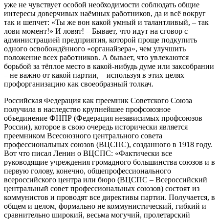
уже не чувству
е
т особой необходимости соблюдать общие
интересы доверчивых наёмных работников, да и всё вокруг
так и шепчет: «Ты же вон какой умный и талантливый, – так
лови момент!» И ловят! – Бывает, что идут на сговор с
администрацией предприятия, которой проще подкупить
одного освобождённого «органайзера», чем улучшить
положение всех работников. А бывает, что увлекаются
борьбой за тёплое место в какой-нибудь думе или заксобрании
– не важно от какой партии, – используя в этих целях
профорганизацию как своеобразный толкач.
Российская Федерация как преемник Советского Союза
получила в наследство крупнейшее профсоюзное
объединение ФНПР (Федерация независимых профсоюзов
России), которое в свою очередь исторически является
преемником Всесоюзного центрального совета
профессиональных союзов (ВЦСПС), созданного в 1918 году.
Вот что писал Ленин о ВЦСПС: «Фактически все
руководящие учреждения громадного большинства союзов и в
первую голову, конечно, общепрофессионального
всероссийского центра или бюро (ВЦСПС – Всероссийский
центральный совет профессиональных союзов) состоят из
коммунистов и проводят все директивы партии. Получается, в
общем и целом, формально не коммунистический, гибкий и
сравнительно широкий, весьма могучий, пролетарский