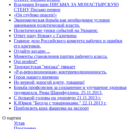
Владимир Бушин ПИСЬМА ЗА МОНАСТЫРСКУЮ
СТЕНУ Письмо первое
«Он глубоко опасен!»
Экономическая борьба как необходимое условие
завоевания политической власти.
Политические уроки событий на Украине.
Ответ пану Новаку с Галичины
Главное дело Российского комитета рабочих и ошибки
его критиков.
Отдайте кесарю ...
Моменты становления партии рабочего класса.
Qui prodest*
Троцкистская "моська" тявкает
«Р-р-революционная» контрреволюционность.
Герои нашего времени
Не верной дорогой идете, товарищ!
Борьба профсоюзов за сохранение и улучшение здоровья
трудящихся. Рима Шарифуллина. 25.11.2013.
С больной головы на здоровую 21.11.2013 г.
К.Юрков "Беседа с товарниками." 22.11.2013 г.
Приблизить крах фашизма на экспорт
О партии
Устав
Программа