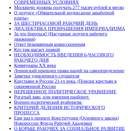
СОВРЕМЕННЫХ УСЛОВИЯХ
Москвичи должны получать 277 тысяч рублей в месяц
О лозунге «Обязательной индексации заработной
платы»
ЗА ШЕСТИЧАСОВОЙ РАБОЧИЙ ДЕНЬ
ДИАЛЕКТИКА ПРЕВРАЩЕНИЯ ИМПЕРИАЛИЗМА
За что бороться? (Насущные лозунги рабочего
движения)
Ответ безымянным комиссионерам
Кто там шагает правой
НЕОБХОДИМОСТЬ ВВЕДЕНИЯ 6-ЧАСОВОГО
РАБОЧЕГО ДНЯ
Коммунары ХХ века
Ленинский принцип права наций на самоопределение
Заметки удивленного слушателя
Крестьяне в России 21-го века. (Поиски крестьян в
современной России
НЕРЕШЕННОЕ ПОЛИТИЧЕСКОЕ УРАВНЕНИЕ
Рогатый заяц, или империя наоборот.
Военно-политический вуайеризм.
КРИТЕРИЙ ДЕЛЕНИЯ ИСТОРИЧЕСКОГО
ПРОЦЕССА
Еще раз о проекте Конституции (Основного закона)
Новороссии Фонда Рабочей Академии
О БОРЬБЕ РАБОЧИХ ЗА СОЦИАЛЬНОЕ РАЗВИТИЕ