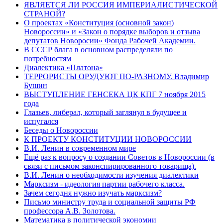
ЯВЛЯЕТСЯ ЛИ РОССИЯ ИМПЕРИАЛИСТИЧЕСКОЙ
СТРАНОЙ?
О проектах «Конституция (основной закон)
Новороссии» и «Закон о порядке выборов и отзыва
депутатов Новоросии» Фонда Рабочей Академии.
В СССР блага в основном распределяли по
потребностям
Диалектика «Платона»
ТЕРРОРИСТЫ ОРУДУЮТ ПО-РАЗНОМУ. Владимир
Бушин
ВЫСТУПЛЕНИЕ ГЕНСЕКА ЦК КПГ 7 ноября 2015
года
Глазьев, либерал, который заглянул в будущее и
испугался
Беседы о Новороссии
К ПРОЕКТУ КОНСТИТУЦИИ НОВОРОССИИ
В.И. Ленин в современном мире
Ещё раз к вопросу о создании Советов в Новороссии (в
связи с письмом законспирированного товарища).
В.И. Ленин о необходимости изучения диалектики
Марксизм - идеология партии рабочего класса.
Зачем сегодня нужно изучать марксизм?
Письмо министру труда и социальной защиты РФ
профессора А.В. Золотова.
Математика в политической экономии