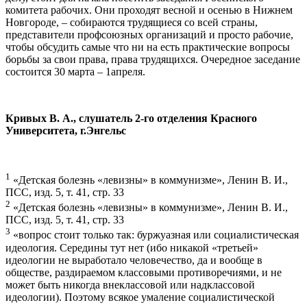
комитета рабочих. Они проходят весной и осенью в Нижнем
Новгороде, – собираются трудящиеся со всей страны,
представители профсоюзных организаций и просто рабочие,
чтобы обсудить самые что ни на есть практические вопросы
борьбы за свои права, права трудящихся. Очередное заседание
состоится 30 марта – 1апреля.
Кривых В. А., слушатель 2-го отделения Красного
Университета, г.Энгельс
1
«Детская болезнь «левизны» в коммунизме», Ленин В. И.,
ПСС, изд. 5, т. 41, стр. 33
2
«Детская болезнь «левизны» в коммунизме», Ленин В. И.,
ПСС, изд. 5, т. 41, стр. 33
3
«вопрос стоит только так: буржуазная или социалистическая
идеология. Середины тут нет (ибо никакой «третьей»
идеологии не выработало человечество, да и вообще в
обществе, раздираемом классовыми противоречиями, и не
может быть никогда внеклассовой или надклассовой
идеологии). Поэтому всякое умаление социалистической