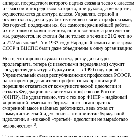
аппарат, посредством которого партия связана тесно с классом
и с массой и посредством которого, при руководстве партии,
осуществляется диктатура класса. Управлять страной и
осуществлять диктатуру без теснейшей связи с профсоюзами,
без горячей поддержки их, без самоотверженнейшей работы
их не только в хозяйственном, но и в военном строительстве
мы, разумеется, не смогли бы не только в течение 2
1
/
2
лет, но
2
и 2
1
/
2
месяцев»
. А в 1933 году Народный комиссариат труда
СССР и ВЦСПС были даже объединены в одну организацию.
Но то, что хорошо служило государству диктатуры
пролетариата, теперь (с известными переделками) служит
государству диктатуры буржуазии, – в 1990 году прошёл
Учредительный съезд республиканских профсоюзов РСФСР,
на котором представители профсоюзных организаций
порешили отказаться от коммунистической идеологии и
создать Федерацию независимых профсоюзов России
(ФНПР). Не удивительно, что с тех пор ФНПР – надёжный
«приводной ремень» от буржуазного госаппарата к
смиренной массе наёмных работников, ведь отказ от
коммунистической идеологии – это принятие буржуазной
идеологии, а «никакой «третьей» идеологии не выработало
3
человечество»
.
Такое поведение Федерации «независимых-от-трудящихся»