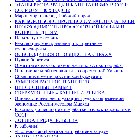
ЭТАПЫ РЕСТАВРАЦИИ КАПИТАЛИЗМА В СССР
СССР 60-х – 80-х ГОДОВ:
Марш, марш вперед, Рабочий народ!
КАК БОРОТЬСЯ С ПРОИЗВОЛОМ РАБОТОДАТЕЛЕЙ
НЕОБХОДИМОСТЬ ПРОФСОЮЗНОЙ БОРЬБЫ И
КОНФЕТЫ ДЕТЯМ
Не устану повторять
Революции, контрреволюции, «цветные»
госперевороты
ОСВОБОДИТЬСЯ ОТ ОБЩЕСТВА СТРАХА
Нужно бороться
О митингах как составной части классовой борьбы
О национальной ненависти в современной Украине
Сбывшиеся мечты российской буржуазии
ЗАМЕТКИ РАСПРОСТРАНИТЕЛЯ
ПЕНСИОННЫЙ ГАМБИТ
СВЕРХУРОЧНЫЕ – БАРЩИНА 21 ВЕКА
Оценка степени эксплуатации труда в современной
экономике России методом Маркса
К вопросу о паспортах и «рабстве» сельских рабочих в
СССР
ЛОГИКА ПРЕДАТЕЛЬСТВА
К рабочим!
«Полезная арифметика или работаем за еду»
ЗА ЧТО БОРОТЬСЯ