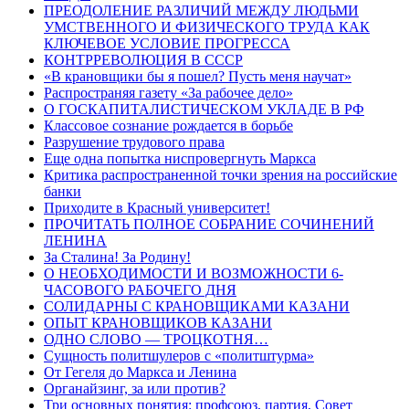
ПРЕОДОЛЕНИЕ РАЗЛИЧИЙ МЕЖДУ ЛЮДЬМИ
УМСТВЕННОГО И ФИЗИЧЕСКОГО ТРУДА КАК
КЛЮЧЕВОЕ УСЛОВИЕ ПРОГРЕССА
КОНТРРЕВОЛЮЦИЯ В СССР
«В крановщики бы я пошел? Пусть меня научат»
Распространяя газету «За рабочее дело»
О ГОСКАПИТАЛИСТИЧЕСКОМ УКЛАДЕ В РФ
Классовое сознание рождается в борьбе
Разрушение трудового права
Еще одна попытка ниспровергнуть Маркса
Критика распространенной точки зрения на российские
банки
Приходите в Красный университет!
ПРОЧИТАТЬ ПОЛНОЕ СОБРАНИЕ СОЧИНЕНИЙ
ЛЕНИНА
За Сталина! За Родину!
О НЕОБХОДИМОСТИ И ВОЗМОЖНОСТИ 6-
ЧАСОВОГО РАБОЧЕГО ДНЯ
СОЛИДАРНЫ С КРАНОВЩИКАМИ КАЗАНИ
ОПЫТ КРАНОВЩИКОВ КАЗАНИ
ОДНО СЛОВО — ТРОЦКОТНЯ…
Сущность политшулеров с «политштурма»
От Гегеля до Маркса и Ленина
Органайзинг, за или против?
Три основных понятия: профсоюз, партия, Совет