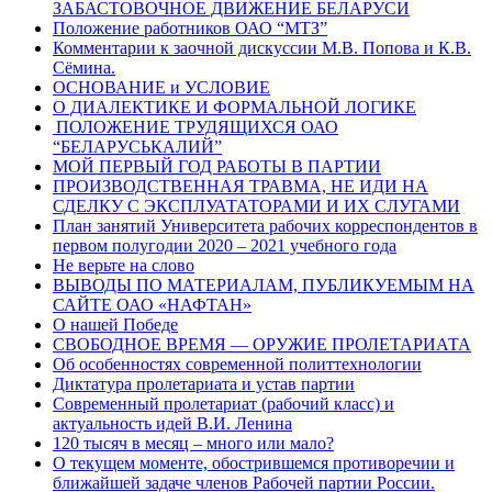
ЗАБАСТОВОЧНОЕ ДВИЖЕНИЕ БЕЛАРУСИ
Положение работников ОАО “МТЗ”
Комментарии к заочной дискуссии М.В. Попова и К.В.
Сёмина.
ОСНОВАНИЕ и УСЛОВИЕ
О ДИАЛЕКТИКЕ И ФОРМАЛЬНОЙ ЛОГИКЕ
ПОЛОЖЕНИЕ ТРУДЯЩИХСЯ ОАО
“БЕЛАРУСЬКАЛИЙ”
МОЙ ПЕРВЫЙ ГОД РАБОТЫ В ПАРТИИ
ПРОИЗВОДСТВЕННАЯ ТРАВМА, НЕ ИДИ НА
СДЕЛКУ С ЭКСПЛУАТАТОРАМИ И ИХ СЛУГАМИ
План занятий Университета рабочих корреспондентов в
первом полугодии 2020 – 2021 учебного года
Не верьте на слово
ВЫВОДЫ ПО МАТЕРИАЛАМ, ПУБЛИКУЕМЫМ НА
САЙТЕ ОАО «НАФТАН»
О нашей Победе
СВОБОДНОЕ ВРЕМЯ — ОРУЖИЕ ПРОЛЕТАРИАТА
Об особенностях современной политтехнологии
Диктатура пролетариата и устав партии
Современный пролетариат (рабочий класс) и
актуальность идей В.И. Ленина
120 тысяч в месяц – много или мало?
О текущем моменте, обострившемся противоречии и
ближайшей задаче членов Рабочей партии России.