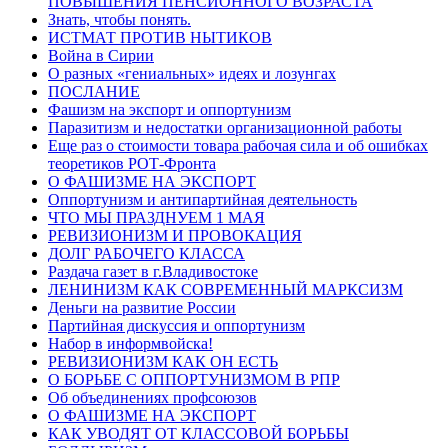
ПОВЫШЕНИЯ ПЕНСИОННОГО ВОЗРАСТА
Знать, чтобы понять.
ИСТМАТ ПРОТИВ НЫТИКОВ
Война в Сирии
О разных «гениальных» идеях и лозунгах
ПОСЛАНИЕ
Фашизм на экспорт и оппортунизм
Паразитизм и недостатки организационной работы
Еще раз о стоимости товара рабочая сила и об ошибках
теоретиков РОТ-Фронта
О ФАШИЗМЕ НА ЭКСПОРТ
Оппортунизм и антипартийная деятельность
ЧТО МЫ ПРАЗДНУЕМ 1 МАЯ
РЕВИЗИОНИЗМ И ПРОВОКАЦИЯ
ДОЛГ РАБОЧЕГО КЛАССА
Раздача газет в г.Владивостоке
ЛЕНИНИЗМ КАК СОВРЕМЕННЫЙ МАРКСИЗМ
Деньги на развитие России
Партийная дискуссия и оппортунизм
Набор в информвойска!
РЕВИЗИОНИЗМ КАК ОН ЕСТЬ
О БОРЬБЕ С ОППОРТУНИЗМОМ В РПР
Об объединениях профсоюзов
О ФАШИЗМЕ НА ЭКСПОРТ
КАК УВОДЯТ ОТ КЛАССОВОЙ БОРЬБЫ