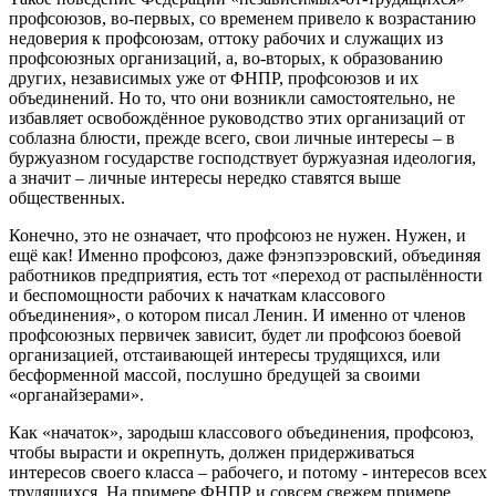
профсоюзов, во-первых, со временем привело к возрастанию
недоверия к профсоюзам, оттоку рабочих и служащих из
профсоюзных организаций, а, во-вторых, к образованию
других, независимых уже от ФНПР, профсоюзов и их
объединений. Но то, что они возникли самостоятельно, не
избавляет освобождённое руководство этих организаций от
соблазна блюсти, прежде всего, свои личные интересы – в
буржуазном государстве господствует буржуазная идеология,
а значит – личные интересы нередко ставятся выше
общественных.
Конечно, это не означает, что профсоюз не нужен. Нужен
,
и
ещё как! Именно профсоюз, даже фэнэпээровский, объединяя
работников предприятия, есть тот «переход от распылённости
и беспомощности рабочих к
начаткам
классового
объединения», о котором писал Ленин. И именно от членов
профсоюзных первичек зависит, будет ли профсоюз боевой
организацией, отстаивающей интересы трудящихся, или
бесформенной массой, послушно бредущей за своими
«органайзерами».
Как «начаток», зародыш классового объединения, профсоюз,
чтобы вырасти и окрепнуть, должен придерживаться
интересов своего класса – рабочего, и потому - интересов всех
трудящихся. На примере ФНПР и совсем свежем примере