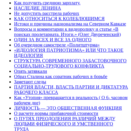
Как получить среднюю зарплату.
НАСЛЕДИЕ ЛЕНИНА
Не допустить расстрела рабочих
КАК ОТНОСИТЬСЯ К КОЛЕБЛЮЩИМСЯ
Истоки и причины национализма на Северном Кавказе
Вопросы и комментарии к видеоролику и статье «В
поисках пролетариата. Итоги.» (Олег Двуреченский)
ОДИН ЗА ВСЕХ И ВСЕ ЗА ОДНОГО
Об очередном самостреле «Политштурма»
«ИДЕОЛОГИЯ ПАТРИОТИЗМА» ИЛИ ЧТО ТАКОЕ
ИДЕОЛОГИЯ
СТРУКТУРА СОВРЕМЕННОГО ЗАБАСТОВОЧНОГО
СОЦИАЛЬНО-ТРУДОВОГО КОНФЛИКТА
Опять затявкали
Образ Сталина как соратник рабочих в борьбе
Заметают следы
ПАРТИЯ ВЛАСТИ, ВЛАСТЬ ПАРТИИ И ДИКТАТУРА
РАБОЧЕГО КЛАССА
Как «Утопия» превращается в реальность ( О 6- часовом
рабочем дне)
ЛИЧНОСТЬ — ЭТО ОБЩЕСТВЕННАЯ ФУНКЦИЯ
О расчете нормы прибавочной стоимости
О ПУТЯХ ПРЕОДОЛЕНИЯ РАЗЛИЧИЙ МЕЖДУ
ЛЮДЬМИ ФИЗИЧЕСКОГО И УМСТВЕННОГО
ТРУДА