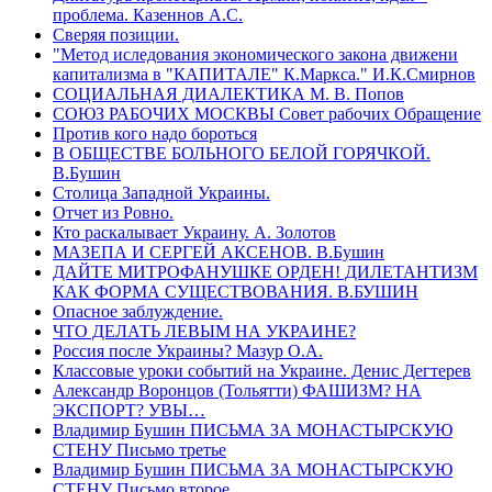
проблема. Казеннов А.С.
Сверяя позиции.
"Метод иследования экономического закона движени
капитализма в "КАПИТАЛЕ" К.Маркса." И.К.Смирнов
СОЦИАЛЬНАЯ ДИАЛЕКТИКА М. В. Попов
СОЮЗ РАБОЧИХ МОСКВЫ Совет рабочих Обращение
Против кого надо бороться
В ОБЩЕСТВЕ БОЛЬНОГО БЕЛОЙ ГОРЯЧКОЙ.
В.Бушин
Столица Западной Украины.
Отчет из Ровно.
Кто раскалывает Украину. А. Золотов
МАЗЕПА И СЕРГЕЙ АКСЕНОВ. В.Бушин
ДАЙТЕ МИТРОФАНУШКЕ ОРДЕН! ДИЛЕТАНТИЗМ
КАК ФОРМА СУЩЕСТВОВАНИЯ. В.БУШИН
Опасное заблуждение.
ЧТО ДЕЛАТЬ ЛЕВЫМ НА УКРАИНЕ?
Россия после Украины? Мазур О.А.
Классовые уроки событий на Украине. Денис Дегтeрев
Александр Воронцов (Тольятти) ФАШИЗМ? НА
ЭКСПОРТ? УВЫ…
Владимир Бушин ПИСЬМА ЗА МОНАСТЫРСКУЮ
СТЕНУ Письмо третье
Владимир Бушин ПИСЬМА ЗА МОНАСТЫРСКУЮ
СТЕНУ Письмо второе