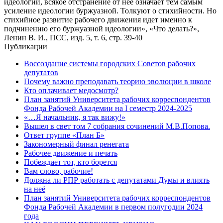
идеологии, всякое отстранение от нее означает тем самым
усиление идеологии буржуазной. Толкуют о стихийности. Но
стихийное развитие рабочего движения идет именно к
подчинению его буржуазной идеологии», «Что делать?»,
Ленин В. И., ПСС, изд. 5, т. 6, стр. 39-40
Публикации
Воссоздание системы городских Советов рабочих
депутатов
Почему важно преподавать теорию эволюции в школе
Кто оплачивает медосмотр?
План занятий Университета рабочих корреспондентов
Фонда Рабочей Академии на I семестр 2024-2025
«…Я начальник, я так вижу!»
Вышел в свет том 7 собрания сочинений М.В.Попова.
Ответ группе «План Б»
Закономерный финал ренегата
Рабочее движение и печать
Побеждает тот, кто борется
Вам слово, рабочие!
Должна ли РПР работать с депутатами Думы и влиять
на неё
План занятий Университета рабочих корреспондентов
Фонда Рабочей Академии в первом полугодии 2024
года