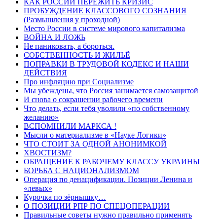
КАК РОССИИ ПЕРЕЖИТЬ КРИЗИС
ПРОБУЖДЕНИЕ КЛАССОВОГО СОЗНАНИЯ
(Размышления у проходной)
Место России в системе мирового капитализма
ВОЙНА И ЛОЖЬ
Не паниковать, а бороться.
СОБСТВЕННОСТЬ И ЖИЛЬЁ
ПОПРАВКИ В ТРУДОВОЙ КОДЕКС И НАШИ
ДЕЙСТВИЯ
Про инфляцию при Социализме
Мы убеждены, что Россия занимается самозащитой
И снова о сокращении рабочего времени
Что делать, если тебя уволили «по собственному
желанию»
ВСПОМНИЛИ МАРКСА !
Мысли о материализме в «Науке Логики»
ЧТО СТОИТ ЗА ОДНОЙ АНОНИМКОЙ
ХВОСТИЗМ?
ОБРАЩЕНИЕ К РАБОЧЕМУ КЛАССУ УКРАИНЫ
БОРЬБА С НАЦИОНАЛИЗМОМ
Операция по денацификации. Позиции Ленина и
«левых»
Курочка по зёрнышку…
О ПОЗИЦИИ РПР ПО СПЕЦОПЕРАЦИИ
Правильные советы нужно правильно применять