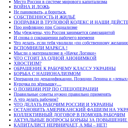
Место России в системе мирового капитализма
ВОЙНА И ЛОЖЬ
Не паниковать, а бороться.
СОБСТВЕННОСТЬ И ЖИЛЬЁ
ПОПРАВКИ В ТРУДОВОЙ КОДЕКС И НАШИ ДЕЙСТ
Про инфляцию при Социализме
Мы убеждены, что Россия занимается самозащитой
И снова о сокращении рабочего времени
Что делать, если тебя уволили «по собственному желани
ВСПОМНИЛИ МАРКСА !
Мысли о материализме в «Науке Логики»
ЧТО СТОИТ ЗА ОДНОЙ АНОНИМКОЙ
ХВОСТИЗМ?
ОБРАЩЕНИЕ К РАБОЧЕМУ КЛАССУ УКРАИНЫ
БОРЬБА С НАЦИОНАЛИЗМОМ
Операция по денацификации. Позиции Ленина и «левых
Курочка по зёрнышку…
О ПОЗИЦИИ РПР ПО СПЕЦОПЕРАЦИИ
Правильные советы нужно правильно применять
А что делать рабочим?
ЧТО ДЕЛАТЬ РАБОЧИМ РОССИИ И УКРАИНЫ
ОСТАНОВИТЬ АМЕРИКАНСКИЙ ФАШИЗМ НА УКРА
КОЛЛЕКТИВНЫЙ ДОГОВОР В ПОМОЩЬ РАБОЧИМ
АКТУАЛЬНЫЕ ВОПРОСЫ БОРЬБЫ ЗА ПОВЫШЕНИЕ
КАПИТАЛИСТ НЕРВНИЧАЕТ, А МЫ – НЕТ!