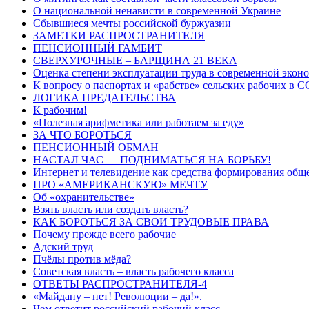
О национальной ненависти в современной Украине
Сбывшиеся мечты российской буржуазии
ЗАМЕТКИ РАСПРОСТРАНИТЕЛЯ
ПЕНСИОННЫЙ ГАМБИТ
СВЕРХУРОЧНЫЕ – БАРЩИНА 21 ВЕКА
Оценка степени эксплуатации труда в современной экон
К вопросу о паспортах и «рабстве» сельских рабочих в 
ЛОГИКА ПРЕДАТЕЛЬСТВА
К рабочим!
«Полезная арифметика или работаем за еду»
ЗА ЧТО БОРОТЬСЯ
ПЕНСИОННЫЙ ОБМАН
НАСТАЛ ЧАС — ПОДНИМАТЬСЯ НА БОРЬБУ!
Интернет и телевидение как средства формирования общ
ПРО «АМЕРИКАНСКУЮ» МЕЧТУ
Об «охранительстве»
Взять власть или создать власть?
КАК БОРОТЬСЯ ЗА СВОИ ТРУДОВЫЕ ПРАВА
Почему прежде всего рабочие
Адский труд
Пчёлы против мёда?
Советская власть – власть рабочего класса
ОТВЕТЫ РАСПРОСТРАНИТЕЛЯ-4
«Майдану – нет! Революции – да!».
Чем ответит российский рабочий класс