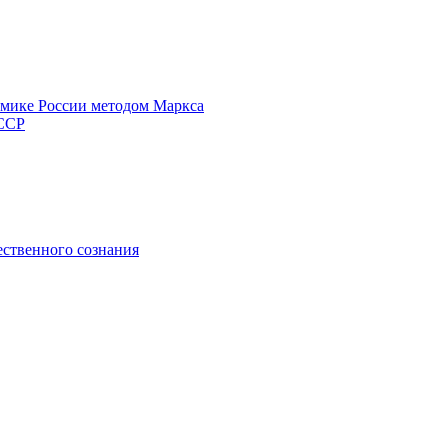
омике России методом Маркса
СССР
ественного сознания