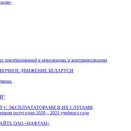
ицизм»
их преобразований в революциях и контрреволюциях
ОВОЧНОЕ ДВИЖЕНИЕ БЕЛАРУСИ
ёмина.
Й”
У С ЭКСПЛУАТАТОРАМИ И ИХ СЛУГАМИ
ервом полугодии 2020 – 2021 учебного года
АЙТЕ ОАО «НАФТАН»