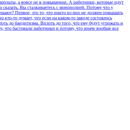
зарплаты, а вовсе не в повышении. А работники, которые идут
о сказать. Вы сталкиваетесь с монополией. Потому что у
шают? Первое, это то, что никто из них не должен повышать
о кто-то думает, что если на каком-то заводе состоялось
лоть до бандитизма. Вплоть до того, что ему будут угрожать и
у, что бастовали работники и потому, что иначе вообще все