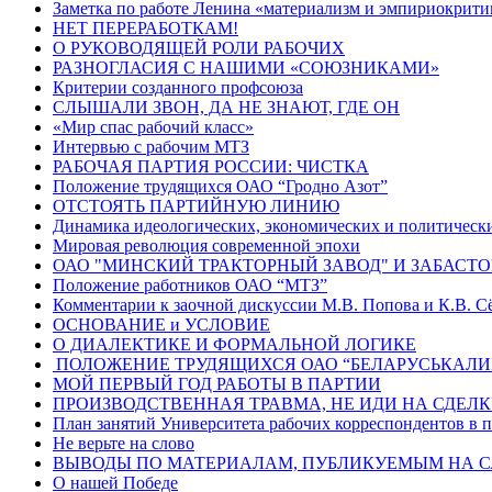
Заметка по работе Ленина «материализм и эмпириокрит
НЕТ ПЕРЕРАБОТКАМ!
О РУКОВОДЯЩЕЙ РОЛИ РАБОЧИХ
РАЗНОГЛАСИЯ С НАШИМИ «СОЮЗНИКАМИ»
Критерии созданного профсоюза
СЛЫШАЛИ ЗВОН, ДА НЕ ЗНАЮТ, ГДЕ ОН
«Мир спас рабочий класс»
Интервью с рабочим МТЗ
РАБОЧАЯ ПАРТИЯ РОССИИ: ЧИСТКА
Положение трудящихся ОАО “Гродно Азот”
ОТСТОЯТЬ ПАРТИЙНУЮ ЛИНИЮ
Динамика идеологических, экономических и политическ
Мировая революция современной эпохи
ОАО "МИНСКИЙ ТРАКТОРНЫЙ ЗАВОД" И ЗАБАСТ
Положение работников ОАО “МТЗ”
Комментарии к заочной дискуссии М.В. Попова и К.В. С
ОСНОВАНИЕ и УСЛОВИЕ
О ДИАЛЕКТИКЕ И ФОРМАЛЬНОЙ ЛОГИКЕ
ПОЛОЖЕНИЕ ТРУДЯЩИХСЯ ОАО “БЕЛАРУСЬКАЛИ
МОЙ ПЕРВЫЙ ГОД РАБОТЫ В ПАРТИИ
ПРОИЗВОДСТВЕННАЯ ТРАВМА, НЕ ИДИ НА СДЕЛК
План занятий Университета рабочих корреспондентов в п
Не верьте на слово
ВЫВОДЫ ПО МАТЕРИАЛАМ, ПУБЛИКУЕМЫМ НА С
О нашей Победе