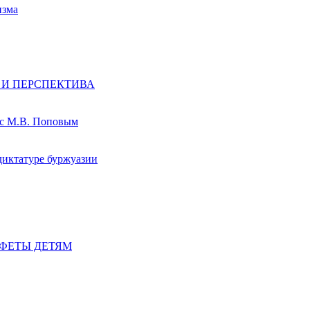
изма
 И ПЕРСПЕКТИВА
 с М.В. Поповым
диктатуре буржуазии
ФЕТЫ ДЕТЯМ