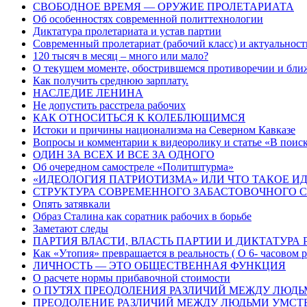
СВОБОДНОЕ ВРЕМЯ — ОРУЖИЕ ПРОЛЕТАРИАТА
Об особенностях современной политтехнологии
Диктатура пролетариата и устав партии
Современный пролетариат (рабочий класс) и актуальност
120 тысяч в месяц – много или мало?
О текущем моменте, обострившемся противоречии и ближ
Как получить среднюю зарплату.
НАСЛЕДИЕ ЛЕНИНА
Не допустить расстрела рабочих
КАК ОТНОСИТЬСЯ К КОЛЕБЛЮЩИМСЯ
Истоки и причины национализма на Северном Кавказе
Вопросы и комментарии к видеоролику и статье «В поиск
ОДИН ЗА ВСЕХ И ВСЕ ЗА ОДНОГО
Об очередном самостреле «Политштурма»
«ИДЕОЛОГИЯ ПАТРИОТИЗМА» ИЛИ ЧТО ТАКОЕ И
СТРУКТУРА СОВРЕМЕННОГО ЗАБАСТОВОЧНОГО 
Опять затявкали
Образ Сталина как соратник рабочих в борьбе
Заметают следы
ПАРТИЯ ВЛАСТИ, ВЛАСТЬ ПАРТИИ И ДИКТАТУРА 
Как «Утопия» превращается в реальность ( О 6- часовом 
ЛИЧНОСТЬ — ЭТО ОБЩЕСТВЕННАЯ ФУНКЦИЯ
О расчете нормы прибавочной стоимости
О ПУТЯХ ПРЕОДОЛЕНИЯ РАЗЛИЧИЙ МЕЖДУ ЛЮДЬ
ПРЕОДОЛЕНИЕ РАЗЛИЧИЙ МЕЖДУ ЛЮДЬМИ УМСТВ