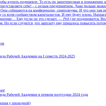
чтобы купить подешевле. То есть он заинтересован в понижении 
 представляете себе! – с целым предприятием. Даже больше можн
Они собираются на конференции, симпозиумы. И что они там ре
зу со всем сообществом капиталистов. И ему будет плохо. Напрасн
циативе… Ему (если он это сделает. —
Ред.
) не поздоровится. Вп
ам. Но если случится, что зарплату ему пришлось повысить потом
тов
нда Рабочей Академии на I семестр 2024-2025
неё
нда Рабочей Академии в первом полугодии 2024 года
я у проходной)