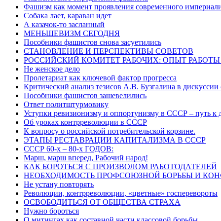
Фашизм как момент проявления современного империал
Собака лает, караван идет
А казачок-то засланный
МЕНЬШЕВИЗМ СЕГОДНЯ
Пособники фашистов снова засуетились
СТАНОВЛЕНИЕ И ПЕРСПЕКТИВЫ СОВЕТОВ
РОССИЙСКИЙ КОМИТЕТ РАБОЧИХ: ОПЫТ РАБОТЫ
Не женское дело
Пролетариат как ключевой фактор прогресса
Критический анализ тезисов А.В. Бузгалина в дискуссии
Пособники фашистов зашевелились
Ответ политштурмовику
Уступки ревизионизму и оппортунизму в СССР – путь к 
Об уроках контрреволюции в СССР
К вопросу о российской потребительской корзине.
ЭТАПЫ РЕСТАВРАЦИИ КАПИТАЛИЗМА В СССР
СССР 60-х – 80-х ГОДОВ:
Марш, марш вперед, Рабочий народ!
КАК БОРОТЬСЯ С ПРОИЗВОЛОМ РАБОТОДАТЕЛЕЙ
НЕОБХОДИМОСТЬ ПРОФСОЮЗНОЙ БОРЬБЫ И КОН
Не устану повторять
Революции, контрреволюции, «цветные» госперевороты
ОСВОБОДИТЬСЯ ОТ ОБЩЕСТВА СТРАХА
Нужно бороться
О митингах как составной части классовой борьбы