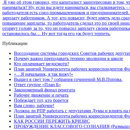
Я уже об этом говорил, что капиталист заинтересован в том, 
наниматься? Ну, если вы идете наниматься, вы сталкиваетесь –
работодателя есть союз промышленников и предпринимателей. 
зарплату работником. А тот, кто повысит, будет иметь дело сра
повышение зарплаты, то работодатель сделал это по своей ини
оторвут голову за то, что он повысил зарплату своим работник
остановилось бы… Ну вот тогда его уж будут терпеть.
Публикации
Воссоздание системы городских Советов рабочих депута
Почему важно преподавать теорию эволюции в школе
Кто оплачивает медосмотр?
План занятий Университета рабочих корреспондентов Фо
«…Я начальник, я так вижу!»
Вышел в свет том 7 собрания сочинений М.В.Попова.
Ответ группе «План Б»
Закономерный финал ренегата
Рабочее движение и печать
Побеждает тот, кто борется
Вам слово, рабочие!
Должна ли РПР работать с депутатами Думы и влиять на 
План занятий Университета рабочих корреспондентов Фо
КАК РОССИИ ПЕРЕЖИТЬ КРИЗИС
ПРОБУЖДЕНИЕ КЛАССОВОГО СОЗНАНИЯ (Размышлени