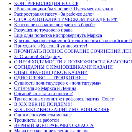
КОНТРРЕВОЛЮЦИЯ В СССР
«В крановщики бы я пошел? Пусть меня научат»
Распространяя газету «За рабочее дело»
О ГОСКАПИТАЛИСТИЧЕСКОМ УКЛАДЕ В РФ
Классовое сознание рождается в борьбе
Разрушение трудового права
Еще одна попытка ниспровергнуть Маркса
Критика распространенной точки зрения на российские 
Приходите в Красный университет!
ПРОЧИТАТЬ ПОЛНОЕ СОБРАНИЕ СОЧИНЕНИЙ ЛЕ
За Сталина! За Родину!
О НЕОБХОДИМОСТИ И ВОЗМОЖНОСТИ 6-ЧАСОВОГ
СОЛИДАРНЫ С КРАНОВЩИКАМИ КАЗАНИ
ОПЫТ КРАНОВЩИКОВ КАЗАНИ
ОДНО СЛОВО — ТРОЦКОТНЯ…
Сущность политшулеров с «политштурма»
От Гегеля до Маркса и Ленина
Органайзинг, за или против?
Три основных понятия: профсоюз, партия, Совет
В XIX ВЕК НЕ ПОЙДЕМ!!!
КОЛЛЕКТИВНО ЗАЩИТИМ СВОЮ ЖИЗНЬ
Одним спекулянтом меньше.
Троцкисты за работой
ВЕРНЫЙ БОЕЦ РАБОЧЕГО КЛАССА
Марксистское определение фашизма