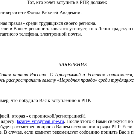
Тот, кто хочет вступить в РПР, должен:
 Университете Фонда Рабочей Академии.
дная правда» среди трудящихся своего региона.
если в Вашем регионе таковая отсутствует, то в Ленинградску
тактного телефона, электронной почты.
ЗАЯВЛЕНИЕ
очая партия России». С Программой и Уставом ознакомился, 
ь распространять газету «Народная правда» среди трудящихся 
имер, что побудило Вас к вступлению в РПР.
фией, вторая - с пропиской/регистрацией).
 адресу:
lazarev-vm@mail-rpw.ru
. После этого с Вами свяжутся по
е будет рассмотрен вопрос о Вашем вступлении в ряды РПР. Есл
ме. В случае, если комитет рекомендует собранию принять Вас 