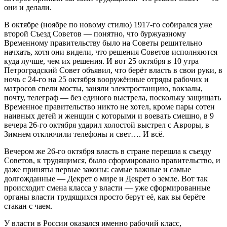
они и
делали.
В октябре (ноябре по новому стилю) 1917-го собирался уже
второй Съезд Советов — понятно, что буржуазному
Временному правительству было на Советы решительно
начхать, хотя они видели, что решения Советов исполняются
куда лучше, чем их решения. И вот
25 октября в 10 утра
Петроградский Совет объявил, что берёт власть в свои руки, в
ночь с 24-го на 25 октября вооружённые отряды рабочих и
матросов свели мосты, заняли электростанцию, вокзалы,
почту, телеграф — без единого выстрела, поскольку защищать
Врем
енное правительство никто не хотел, кроме пары сотен
наивных детей и женщин с которыми и воевать смешно, в 9
вечера 26-го октября ударил холостой выстрел с Авроры, в
Зимнем отключили телефоны и свет…. И всё.
Вечером же 26-го октября власть в стране перешла
к съезду
Советов, к трудящимся, было сформировано правительство, и
даже приняты первые законы: самые важные и самые
долгожданные
—
Декрет о мире и Декрет о земле. Вот так
происходит смена класса у власти — уже сформированные
органы власти трудящихся прост
о берут её, как вы берёте
стакан с чаем.
У
власти в России оказался именно рабочий класс,