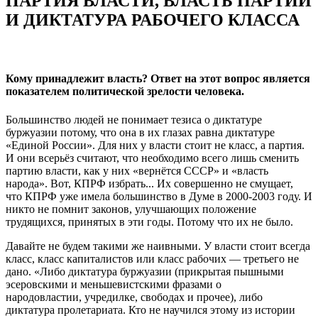
ПАРТИЯ ВЛАСТИ, ВЛАСТЬ ПАРТИИ
И ДИКТАТУРА РАБОЧЕГО КЛАССА
Кому принадлежит власть? Ответ на этот вопрос является
показателем политической зрелости человека.
Большинство
людей
не понимает тезиса о диктатуре
буржуазии потому, что она в их глазах равна диктатуре
«Единой России». Для них у власти стоит не класс, а партия.
И они всерьёз считают, что необходимо всего лишь сменить
партию власти, как у них «вернётся СССР» и «власть
на
рода». Вот, КПРФ
избрать
... Их совершенно не смущает,
что
КПРФ уже имела большинство в Думе в 2000-2003 году. И
никто не помнит законов, улучшающих положение
трудящихся, принятых в эти годы. Потому что их не было.
Давайте не будем такими же наивными.
У вла
сти стоит всегда
класс, класс капиталистов или класс рабочих — третьего не
дано.
«Либо диктатура буржуазии (прикрытая пышными
эсеровскими и меньшевистскими фразами о
народовластии,
учредилке
, свободах и прочее), либо
диктатура пролетариата. Кто не научился
этому из истории