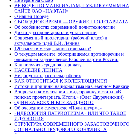
Не верьте на слово
ВЫВОДЫ ПО МАТЕРИАЛАМ, ПУБЛИКУЕМЫМ НА
САЙТЕ ОАО «НАФТАН»
О нашей Победе
СВОБОДНОЕ ВРЕМЯ — ОРУЖИЕ ПРОЛЕТАРИАТА
Об особенностях современной политтехнологии
Диктатура пролетариата и устав партии
Современный пролетариат (рабочий класс) и
актуальность идей В.И. Ленина
120 тысяч в месяц – много или мало?
О текущем моменте, обострившемся противоречии и
ближайшей задаче членов Рабочей партии России.
Как получить среднюю зарплату.
НАСЛЕДИЕ ЛЕНИНА
Не допустить расстрела рабочих
КАК ОТНОСИТЬСЯ К КОЛЕБЛЮЩИМСЯ
Истоки и причины национализма на Северном Кавказе
Вопросы и комментарии к видеоролику и статье «В
поисках пролетариата. Итоги.» (Олег Двуреченский)
ОДИН ЗА ВСЕХ И ВСЕ ЗА ОДНОГО
Об очередном самостреле «Политштурма»
«ИДЕОЛОГИЯ ПАТРИОТИЗМА» ИЛИ ЧТО ТАКОЕ
ИДЕОЛОГИЯ
СТРУКТУРА СОВРЕМЕННОГО ЗАБАСТОВОЧНОГО
СОЦИАЛЬНО-ТРУДОВОГО КОНФЛИКТА