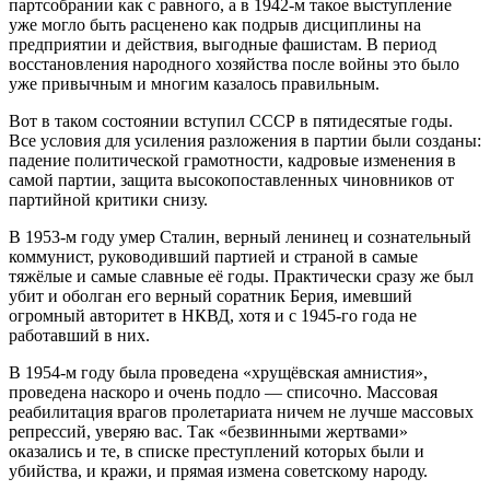
партсобрании как с равного, а в 1942-м такое выступление
уже могло быть расценено как подрыв дисциплины на
предприятии и действия, выгодные фашистам. В период
восстановления народного хозяйства после войны это было
уже привычным и многим к
азалось правильным.
Вот в таком состоянии вступил СССР в пятидесятые годы.
Все условия для усиления разложения в партии были созданы:
падение политической грамотности, кадровые изменения в
самой партии, защита высокопоставленных чиновников от
партийной кри
тики снизу.
В 1953-м году умер Сталин, верный ленинец и сознательный
коммунист, руководивший партией и страной в самые
тяжёлые и самые славные её годы. Практически сразу же был
убит и оболган его верный соратник Берия, имевший
огромный авторитет в НКВД, хо
тя и с 1945-го года не
работавший в них.
В 1954-м году была проведена «хрущёвская амнистия»,
проведена наскоро и очень подло — списочно. Массовая
реабилитация врагов пролетариата ничем не лучше массовых
репрессий, уверяю вас. Так «безвинными жертвами»
ока
зались и те, в списке преступлений которых были и
убийства, и кражи, и прямая измена советскому народу.