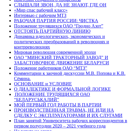
СЛЫШАЛИ ЗВОН, ДА НЕ ЗНАЮТ, ГДЕ ОН
«Мир спас рабочий класс»
Интервью с рабочим МТЗ
РАБОЧАЯ ПАРТИЯ РОССИИ: ЧИСТКА
Положение трудящихся ОАО “Гродно Азот”
ОТСТОЯТЬ ПАРТИЙНУЮ ЛИНИЮ
Динамика идеологических, экономических и
политических преобразований в революциях и
контрреволюциях
Мировая революция современной эпохи
ОАО "МИНСКИЙ ТРАКТОРНЫЙ ЗАВОД" И
ЗАБАСТОВОЧНОЕ ДВИЖЕНИЕ БЕЛАРУСИ
Положение работников ОАО “МТЗ”
Комментарии к заочной дискуссии М.В. Попова и К.В.
Сёмина.
ОСНОВАНИЕ и УСЛОВИЕ
О ДИАЛЕКТИКЕ И ФОРМАЛЬНОЙ ЛОГИКЕ
ПОЛОЖЕНИЕ ТРУДЯЩИХСЯ ОАО
“БЕЛАРУСЬКАЛИЙ”
МОЙ ПЕРВЫЙ ГОД РАБОТЫ В ПАРТИИ
ПРОИЗВОДСТВЕННАЯ ТРАВМА, НЕ ИДИ НА
СДЕЛКУ С ЭКСПЛУАТАТОРАМИ И ИХ СЛУГАМИ
План занятий Университета рабочих корреспондентов в
первом полугодии 2020 – 2021 учебного года