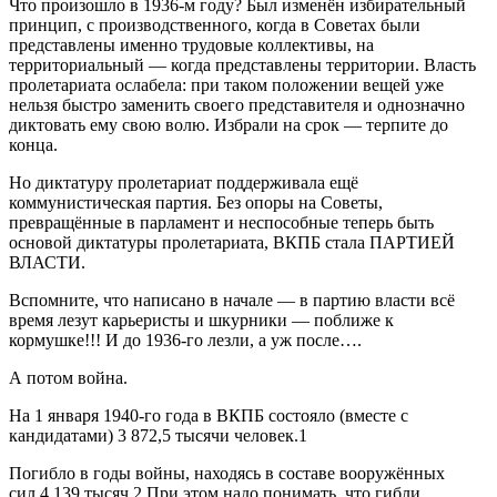
Что произошло в 1936-м году? Был изменён избирательный
принцип, с производственного, когда в Советах были
представлены именно трудовые коллекти
вы, на
территориальный — когда представлены территории. Власть
пролетариата ослабела: при таком положении вещей уже
нельзя быстро заменить своего представителя и однозначно
диктовать ему свою волю. Избрали на срок — терпите до
конца.
Но диктатуру пролетари
ат поддерживала ещё
коммунистическая партия. Без опоры на Советы,
превращённые в парламент и неспособные теперь быть
основой диктатуры пролетариата, ВКПБ стала ПАРТИЕЙ
ВЛАСТИ.
Вспомните, что написано в начале — в партию власти всё
время лезут карьеристы и
шкурники — поближе к
кормушке!!! И до 1936-го лезли, а уж после….
А потом война.
На 1 января 1940-го года в ВКПБ состояло (вместе с
кандидатами) 3 872,5 тысячи человек.
1
Погибло в годы войны,
находясь в составе вооружённых
сил
4 139 тысяч.
2
При этом надо понимать, что гибли