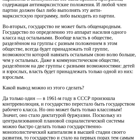
содержащая антимарксистские положения. И любой член
партии должен был либо выполнять эту
анти-
марксистскую
программу, либо выходить из партии.
Во-вторых
, государств
о не может быть общенародным.
Государство
по определению это
аппарат насилия одного
класса над остальными. Вообще власть в обществе,
разделённом на группы с разным положением в этом
обществе, всегда будет принадлежать той группе,
возможности которой навяза
ть остальным свою волю больше,
чем у остальных. Даже в коммунистическом обществе,
разделённом на две группы с разными возможностями: детей
и взрослых, власть будет принадлежать только одной из них:
взрослым.
Какой вывод можно из этого сделать?
Да
только один — в 1961-м году в СССР произошла
контрреволюция, и государство перестало быть государством
рабочего класса. Но оно может быть только классовым!
Значит, оно стало диктатурой буржуазии. Поскольку из
централизованной плановой социалистической сист
емы
можно быстро сделать только государственно-
монополистический капитализм в высшей стадии своего
развития, то государство и стало на первых порах тем самым