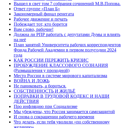
Вышел в свет том 7 собрания сочинений М.В.Попова.
Ответ группе «План Б»
Закономерный финал ренегата
Рабочее движение и печать
Побеждает тот, кто борется
Вам слово, рабочие!
Должна ли РПР работать с депутатами Думы и влиять
на неё
План занятий Университета рабочих корреспондентов
Фонда Рабочей Академии в первом полугодии 2024
года
КАК РОССИИ ПЕРЕЖИТЬ КРИЗИС
ПРОБУЖДЕНИЕ КЛАССОВОГО СОЗНАНИЯ
(Размышления у проходной)
Место России в системе мирового капитализма
ВОЙНА И ЛОЖЬ
Не паниковать, а бороться.
СОБСТВЕННОСТЬ И ЖИЛЬЁ
ПОПРАВКИ В ТРУДОВОЙ КОДЕКС И НАШИ
ДЕЙСТВИЯ
Про инфляцию при Социализме
Мы убеждены, что Россия занимается самозащитой
И снова о сокращении рабочего времени
Что делать, если тебя уволили «по собственному
желанию»