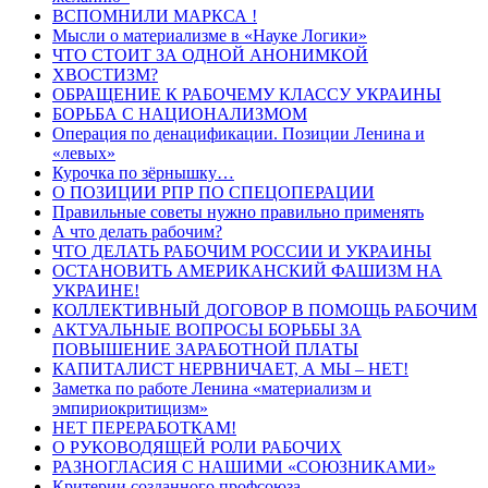
ВСПОМНИЛИ МАРКСА !
Мысли о материализме в «Науке Логики»
ЧТО СТОИТ ЗА ОДНОЙ АНОНИМКОЙ
ХВОСТИЗМ?
ОБРАЩЕНИЕ К РАБОЧЕМУ КЛАССУ УКРАИНЫ
БОРЬБА С НАЦИОНАЛИЗМОМ
Операция по денацификации. Позиции Ленина и
«левых»
Курочка по зёрнышку…
О ПОЗИЦИИ РПР ПО СПЕЦОПЕРАЦИИ
Правильные советы нужно правильно применять
А что делать рабочим?
ЧТО ДЕЛАТЬ РАБОЧИМ РОССИИ И УКРАИНЫ
ОСТАНОВИТЬ АМЕРИКАНСКИЙ ФАШИЗМ НА
УКРАИНЕ!
КОЛЛЕКТИВНЫЙ ДОГОВОР В ПОМОЩЬ РАБОЧИМ
АКТУАЛЬНЫЕ ВОПРОСЫ БОРЬБЫ ЗА
ПОВЫШЕНИЕ ЗАРАБОТНОЙ ПЛАТЫ
КАПИТАЛИСТ НЕРВНИЧАЕТ, А МЫ – НЕТ!
Заметка по работе Ленина «материализм и
эмпириокритицизм»
НЕТ ПЕРЕРАБОТКАМ!
О РУКОВОДЯЩЕЙ РОЛИ РАБОЧИХ
РАЗНОГЛАСИЯ С НАШИМИ «СОЮЗНИКАМИ»
Критерии созданного профсоюза