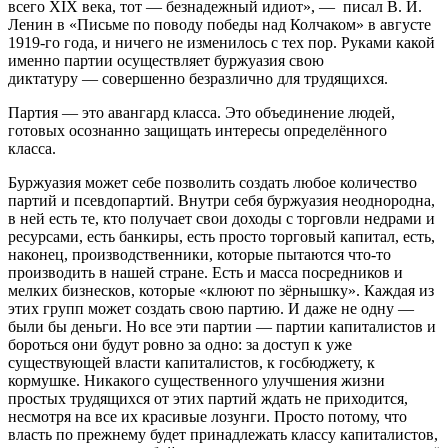
всего XIX века, тот — безнадежный идиот»
,
—
писал
В. И.
Ленин в «Письме по поводу победы над Колчаком» в августе
1919-го года, и ничего не изменилось с тех пор.
Руками какой
именно партии осуществляет буржуазия свою
диктатуру
—
совершенн
о безразлично для трудящихся.
Партия — это авангард класса. Это объединение людей,
готовых осознанно защищать интересы определённого
класса.
Буржуазия может себе позволить создать любое количество
партий и
псевдопартий
. Внутри себя буржуазия неоднородна,
в
ней есть те, кто получает свои доходы с торговли недрами и
ресурсами, есть банкиры, есть просто торговый капитал, есть,
наконец, производственники, которые пытаются что-то
производить в нашей стране. Есть и масса посредников
и
мелких
бизнесков
, которые «к
люют по зёрнышку». Каждая из
этих групп может создать свою партию. И даже не одну —
были бы деньги. Но все эти партии — партии капиталистов и
бороться они будут ровно за одно: за доступ к уже
существующей власти капиталистов, к госбюджету, к
кормушке. Ника
кого существенного улучшения жизни
простых трудящихся от этих партий ждать не приходится,
несмотря на все их красивые лозунги. Просто потому, что
власть
по прежнему
будет принадлежать классу капиталистов,