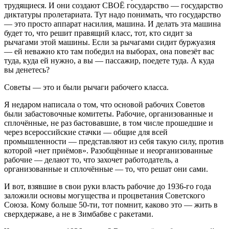
трудящиеся. И они создают СВОЁ государство — государство
диктатуры пролетариата. Тут надо понимать, что государство
— это просто аппарат насилия, машина. И делать эта машина
будет то, что решит правящий класс
, тот, кто сидит за
рычагами этой машины. Если за рычагами сидит буржуазия
— ей неважно кто там победил на выборах, она повезёт вас
туда, куда ей нужно, а вы — пассажир, поедете туда. А куда
вы денетесь?
Советы — это и были рычаги рабочего класса.
Я недаро
м написала о том, что основой рабочих Советов
были забастовочные комитеты. Рабочие, организованные и
сплочённые, не раз бастовавшие, в том числе прошедшие и
через всероссийские стачки — общие для всей
промышленности — представляют из себя такую силу, проти
в
которой «нет приёмов». Разобщённые и неорганизованные
рабочие — делают то, что захочет работодатель, а
организованные и сплочённые — то, что решат они сами.
И вот, взявшие в свои руки власть рабочие до 1936-го года
заложили основы могущества и процветани
я Советского
Союза.
Кому больше 50-ти, тот помнит, каково это — жить в
сверхдержаве, а не в Зимбабве с ракетами.