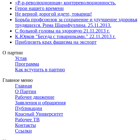
«Р-р-революционная» контрреволюционность.
Герои нашего времени
Не верной дорогой идете, товарищ!
Борьба профсоюзов за сохранение и улучшение здоровья
трудящихся. Рима Шарифуллина. 25.11.2013.
С больной головы на здоровую 21.11.2013 г.
К.Юрков "Беседа с товарниками." 22.11.2013 г.
Приблизить крах фашизма на экспорт
О партии
Устав
Программа
Как вступить в партию
Главное меню
Главная
О Партии
Рабочее движение
Заявления и обращения
Публикации
Красный Университет
Рабочее ТВ
Контакты
Ссылки