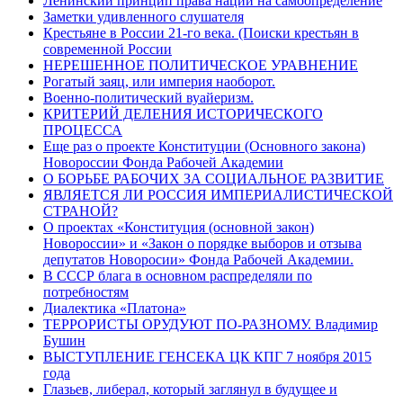
Ленинский принцип права наций на самоопределение
Заметки удивленного слушателя
Крестьяне в России 21-го века. (Поиски крестьян в
современной России
НЕРЕШЕННОЕ ПОЛИТИЧЕСКОЕ УРАВНЕНИЕ
Рогатый заяц, или империя наоборот.
Военно-политический вуайеризм.
КРИТЕРИЙ ДЕЛЕНИЯ ИСТОРИЧЕСКОГО
ПРОЦЕССА
Еще раз о проекте Конституции (Основного закона)
Новороссии Фонда Рабочей Академии
О БОРЬБЕ РАБОЧИХ ЗА СОЦИАЛЬНОЕ РАЗВИТИЕ
ЯВЛЯЕТСЯ ЛИ РОССИЯ ИМПЕРИАЛИСТИЧЕСКОЙ
СТРАНОЙ?
О проектах «Конституция (основной закон)
Новороссии» и «Закон о порядке выборов и отзыва
депутатов Новоросии» Фонда Рабочей Академии.
В СССР блага в основном распределяли по
потребностям
Диалектика «Платона»
ТЕРРОРИСТЫ ОРУДУЮТ ПО-РАЗНОМУ. Владимир
Бушин
ВЫСТУПЛЕНИЕ ГЕНСЕКА ЦК КПГ 7 ноября 2015
года
Глазьев, либерал, который заглянул в будущее и