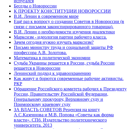
испугался
Беседы о Новороссии
К ПРОЕКТУ КОНСТИТУЦИИ НОВОРОССИИ
В.И. Ленин в современном мире
Ещё раз к вопросу о создании Советов в Новороссии (в
связи с письмом законспирированного товарища).
В.И. Ленин о необходимости изучения диалектики
Марксизм - идеология партии рабочего класса.
Зачем сегодня нужно изучать марксизм?
Письмо министру труда и социальной защиты РФ
профессора А.В. Золотова.
Математика в политической экономии
Судьба Украины решается в России, судьба России
решается в Новороссии
Ленинский подход к здравоохранению
Как живут и борются современные рабочие активисты.
РКР
Обращение Российского комитета рабочих к Президенту
России, Правительству Российской Федерации,
Генеральному прокурору, Верховному суду и
Приморскому краевому суду
ЗА ВЛАСТЬ СОВЕТОВ Рецензия на книгу
А.С.Казеннова и М.В. Попова «Советы как форма
власти». СПб. Издательство политехнического
университета. 2013