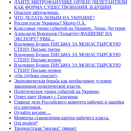
ДАЙТЕ МИТРОФАНУШКЕ ОРДЕН! ДИЛЕТАНТИЗМ
КАК ФОРМА СУЩЕСТВОВАНИЯ. В.БУШИН
Опасное заблуждение.
ЧТО ДЕЛАТЬ ЛЕВЫМ НА УКРАИНЕ?
Россия после Украины? Мазур О.А.
Классовые уроки событий на Украине. Денис Дегтeрев
Александр Воронцов (Тольятти) ФАШИЗМ? НА
ЭКСПОРТ? УВЫ…
Владимир Бушин ПИСЬМА ЗА МОНАСТЫРСКУЮ
СТЕНУ Письмо третье
Владимир Бушин ПИСЬМА ЗА МОНАСТЫРСКУЮ
СТЕНУ Письмо второе
Владимир Бушин ПИСЬМА ЗА МОНАСТЫРСКУЮ
СТЕНУ Письмо первое
«Он глубоко опасен!»
Экономическая борьба как необходимое условие
завоевания политической власти.
Политические уроки событий на Украине.
Ответ пану Новаку с Галичины
Главное дело Российского комитета рабочих и ошибки
его критиков.
Отдайте кесарю ...
Моменты становления партии рабочего класса.
Qui prodest*
Троцкистская "моська" тявкает