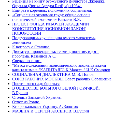
Рецензия на книгу буржуазного филистера Джорджа
Оруэлла (Эрика Артура Блэйра) «1984»
Еще раз о коренных положениях социализма.
«Социальная экономия труда: общие основы
политической экономии» Ельмеев В.Я.
ПРОЕКТ ФОНДА РАБОЧЕЙ АКАДЕМИИ
КОНСТИТУЦИЯ (ОСНОВНОЙ ЗАКОН)
НОВОРОССИИ
Подгузовщина-хрущёвщина вместо марксизма-
ленинизма
К вопросу о Сталине.
Диктатура пролетариата: термин, понятие, идея –
проблема. Казеннов А.С.
Сверяя позиции.
"Метод иследования экономического закона движени
капитализма в "КАПИТАЛЕ" К.Маркса." И.К.Смирнов
СОЦИАЛЬНАЯ ДИАЛЕКТИКА М. В. Попов
СОЮЗ РАБОЧИХ МОСКВЫ Совет рабочих Обращение
Против кого надо бороться
В ОБЩЕСТВЕ БОЛЬНОГО БЕЛОЙ ГОРЯЧКОЙ.
В.Бушин
Столица Западной Украины.
Отчет из Ровно.
Кто раскалывает Украину. А. Золотов
МАЗЕПА И СЕРГЕЙ АКСЕНОВ. В.Бушин