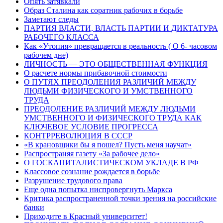
Опять затявкали
Образ Сталина как соратник рабочих в борьбе
Заметают следы
ПАРТИЯ ВЛАСТИ, ВЛАСТЬ ПАРТИИ И ДИКТАТУРА
РАБОЧЕГО КЛАССА
Как «Утопия» превращается в реальность ( О 6- часовом
рабочем дне)
ЛИЧНОСТЬ — ЭТО ОБЩЕСТВЕННАЯ ФУНКЦИЯ
О расчете нормы прибавочной стоимости
О ПУТЯХ ПРЕОДОЛЕНИЯ РАЗЛИЧИЙ МЕЖДУ
ЛЮДЬМИ ФИЗИЧЕСКОГО И УМСТВЕННОГО
ТРУДА
ПРЕОДОЛЕНИЕ РАЗЛИЧИЙ МЕЖДУ ЛЮДЬМИ
УМСТВЕННОГО И ФИЗИЧЕСКОГО ТРУДА КАК
КЛЮЧЕВОЕ УСЛОВИЕ ПРОГРЕССА
КОНТРРЕВОЛЮЦИЯ В СССР
«В крановщики бы я пошел? Пусть меня научат»
Распространяя газету «За рабочее дело»
О ГОСКАПИТАЛИСТИЧЕСКОМ УКЛАДЕ В РФ
Классовое сознание рождается в борьбе
Разрушение трудового права
Еще одна попытка ниспровергнуть Маркса
Критика распространенной точки зрения на российские
банки
Приходите в Красный университет!