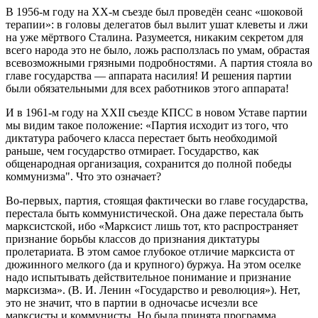
В 1956-м го
ду на ХХ-м съезде был проведён сеанс «шоковой
терапии»: в головы делегатов был вылит ушат клеветы и лжи
на уже мёртвого Сталина. Разумеется,
никаким секретом для
всего народа это не было, ложь расползлась по умам, обрастая
всевозможными грязными подробностями. А партия стояла во
главе государства — аппарата насилия! И решения партии
были обязательными для всех работни
ков этого аппарата!
И в 19
61-м году на ХХ
II
съезде КПСС в новом Уставе партии
мы видим такое положение:
«
Партия исходит из того, что
диктатура рабочего класса перестает быть необходимой
раньше, чем государство отмирает. Государство, как
общенародная организация, сохранится до полно
й победы
коммунизма".
Что это означает?
Во-первых
, партия, стоящая фактич
ески во главе государства,
перестала быть коммунистической. Она даже перестала быть
марксистской, ибо
«Марксист лишь тот, кто распространяет
признание борьбы классов до
признания диктатуры
пролетариата. В этом самое глубокое отличие марксиста от
дюжинного мелкого (да и крупного) буржуа. На этом оселке
надо испытывать действительное понимание и признание
марксизма».
(В. И. Ленин «Государство и революция»). Нет,
это не знач
ит, что в партии в одночасье исчезли все
марксисты и коммунисты. Но была принята программа,