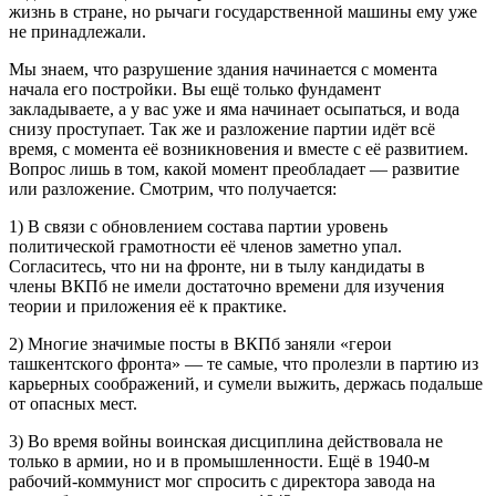
жизнь в стране, но рычаги государственной машины ему уже
не принадлежали.
Мы знаем, что разрушение здания начинается с момента
начала его постройки. Вы ещё только фундамент
закладываете, а у вас уже и яма начинает осыпаться, и во
да
снизу проступает. Так же и разложение партии идёт всё
время, с момента её возникновения и вместе с её развитием.
Вопрос лишь в том, какой момент преобладает — развитие
или разложение. Смотрим, что получается:
1) В связи с обновлением состава партии уров
ень
политической грамотности её членов заметно упал.
Согласитесь, что ни на фронте, ни в тылу кандидаты в
члены
ВКПб
не имели достаточно времени для изучения
теории и приложения её к практике.
2) Многие значимые посты в
ВКПб
заняли «герои
ташкентского фрон
та» — те самые, что пролезли в партию из
карьерных соображений, и сумели выжить, держась подальше
от опасных мест.
3) Во время войны воинская дисциплина действовала не
только в армии, но и в промышленности. Ещё в 1940-м
рабочий-коммунист мог спросить с дир
ектора завода на