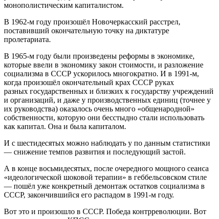
монополистическим капиталистом.
В 1962-м году произошёл
Новочеркасский
расстрел,
поставивший оконч
ательную точку на диктатуре
пролетариата.
В 1965-м году были произведены реформы в экономике,
которые ввели в экономику закон стоимости, и разложение
социализма в СССР ускорилось многократно. И в 1991-м,
когда произошёл окончательный крах СССР руках
разных
государственных и близких к государству учреждений
и организаций, и даже у производственных единиц (точнее у
их руководства) оказалось очень много «общенародной»
собственности, которую они бесстыдно стали использовать
как капитал. Она и была капиталом.
И
с шестидесятых можно наблюдать у по данным статистики
— снижение темпов развития и последующий застой.
А в конце восьмидесятых, после очередного мощного сеанса
«идеологической шоковой терапии» в
геббельсовском
стиле
— пошёл уже конкретный демонтаж остатков
социализма в
СССР, закончившийся его распадом в 1991-м году.
Вот это и произошло в СССР. Победа контрреволюции. Вот