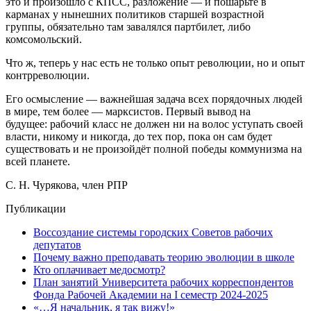
это и произошло с КПСС, разложение — и пошарьте в
карманах у нынешних политиков старшей возрастной
группы, обязательно там завалялся партби
лет, либо
комсомольский.
Что ж, теперь у нас есть не только опыт революции, но и опыт
контрреволюции.
Его осмысление — важнейшая задача всех порядочных людей
в мире, тем более — марксистов. Первый вывод на
будущее:
рабочий класс не должен ни на волос уступ
ать своей
власти, никому и никогда, до тех пор, пока он сам будет
существовать и не произойдёт полной победы коммунизма на
всей планете.
С. Н.
Чурякова
, член РПР
Публикации
Воссоздание системы городских Советов рабочих
депутатов
Почему важно преподавать теорию эволюции в школе
Кто оплачивает медосмотр?
План занятий Университета рабочих корреспондентов
Фонда Рабочей Академии на I семестр 2024-2025
«…Я начальник, я так вижу!»