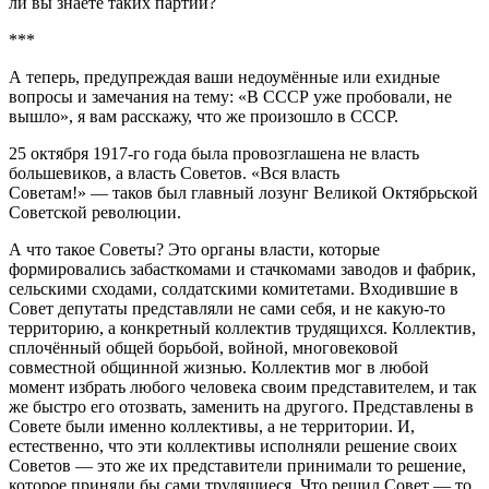
ли вы знаете таких партий?
***
А теперь, предупрежда
я ваши недоумённые или ехидные
вопросы и замечания на тему: «В СССР уже пробовали, не
вышло», я вам расскажу, что же произошло в СССР.
25 октября 1917-го года была провозглашена не власть
большевиков, а власть Советов. «Вся власть
Советам!»
—
таков был гла
вный лозунг Великой Октябрьской
Советской революции.
А что такое Советы? Это органы власти, которые
формировались
забасткомами
и стачкомами заводов и фабрик,
сельскими сходами, солдатскими комитетами. Входившие в
Совет депутаты представляли не сами себя, и
не какую-то
территорию, а конкретный коллектив трудящихся. Коллектив,
сплочённый общей борьбой, войной, многовековой
совместной общинной жизнью.
Коллектив мог в любой
момент избрать любого человека своим представителем, и так
же быстро его отозвать, замен
ить на другого.
Представлены в
Совете были именно коллективы, а не территории. И,
естественно, что эти коллективы исполняли решение своих
Советов — это же их представители принимали то решение,
которое приняли бы сами трудящиеся. Что решил Совет — то