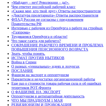
«Майдану – нет! Революции – да!».
Чем ответит российский рабочий класс
«Скажи мне, кто твой друг» Ответы распространителя
«Диктатура пролетариата» Ответы распространителя
ФПАД России не согласны с предложением
Правительства РФ
Интервью с рабочим из Оренбурга о работе на стройках
«Газпрома»
Трудящимся Оренбурга и области!
Что такое газета для рабочего?
СОКРАЩЕНИЕ РАБОЧЕГО ВРЕМЕНИ И ПРОБЛЕМА
ПОВЫШЕНИЯ ПЕНСИОННОГО ВОЗРАСТА
Знать, чтобы понять.
ИСТМАТ ПРОТИВ НЫТИКОВ
Война в Сирии
О разных «гениальных» идеях и лозунгах
ПОСЛАНИЕ
Фашизм на экспорт и оппортунизм
Паразитизм и недостатки организационной работы
Еще раз о стоимости товара рабочая сила и об ошибках
теоретиков РОТ-Фронта
О ФАШИЗМЕ НА ЭКСПОРТ
Оппортунизм и антипартийная деятельность
ЧТО МЫ ПРАЗДНУЕМ 1 МАЯ
РЕВИЗИОНИЗМ И ПРОВОКАЦИЯ