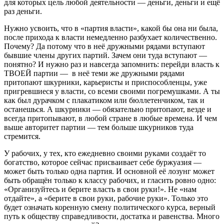
для которых цель любой деятельности — деньги, деньг
и и ещё
раз деньги.
Нужно усвоить, что в «партия власти», какой бы она ни была,
после прихода к власти немедленно разбухает количественно.
Почему? Да потому что в неё дружными рядами
вступают
бывшие члены других партий. Зачем они туда вступают —
понятно? И нужно раз и навсегда запомнить: перейди власть к
ТВОЕЙ партии
—
в
неё теми же дружными рядами
притопают шкурники, карьеристы и приспособленцы, уже
пригревшиеся у власти, со всеми с
воими погремушками. А ты
как был дурачком с
плакатиком
или
бюллетенчиком
, так и
останешься. А шкурники — обязательно притопают, везде и
всегда притопывают, в любой стране в любые времена. И чем
выше авторитет партии — тем больше шкурников туда
стремится.
У
рабочих, у тех, кто ежедневно своими руками создаёт то
богатство, которое сейчас присваивает себе буржуазия —
может быть только одна партия. И основной её лозунг может
быть обращён только к классу рабочих, и гласить ровно одно:
«Организуйтесь и берите вла
сть в свои руки!». Не «нам
отдайте», а «берите в свои руки, рабочие руки». Только это
будет означать коренную смену политического курса, верный
путь к обществу справедливости, достатка и равенства. Много