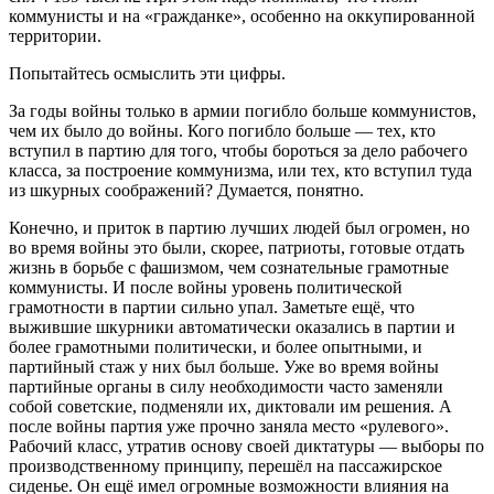
коммунисты и на «гражданке», особенно на оккупированной
территории.
Попы
тайтесь осмыслить эти цифры.
За годы войны только в армии погибло больше коммунистов,
чем их было до войны. Кого погибло больше — тех, кто
вступил в партию для того, чтобы бороться за дело рабочего
класса, за построение коммунизма, или тех, кто вступил ту
да
из шкурных соображений? Думается, понятно.
Конечно, и приток в партию лучших людей был огромен, но
во время войны это были, скорее, патриоты, готовые отдать
жизнь в борьбе с фашизмом, чем сознательные грамотные
коммунисты. И после войны уровень политиче
ской
грамотности в партии сильно упал. Заметьте ещё, что
выжившие шкурники автоматически оказались в партии и
более грамотными политически, и более опытными, и
партийный стаж у них был больше. Уже во время войны
партийные органы в силу необходимости часто
заменяли
собой советские, подменяли их, диктовали им решения. А
после войны партия уже прочно заняла место «рулевого».
Рабочий класс, утратив основу своей диктатуры — выборы по
производственному принципу, перешёл на пассажирское
сиденье. Он ещё имел огромн
ые возможности влияния на