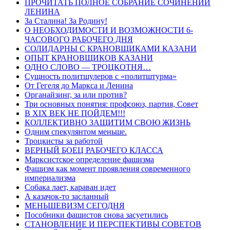
ПРОЧИТАТЬ ПОЛНОЕ СОБРАНИЕ СОЧИНЕНИЙ
ЛЕНИНА
За Сталина! За Родину!
О НЕОБХОДИМОСТИ И ВОЗМОЖНОСТИ 6-
ЧАСОВОГО РАБОЧЕГО ДНЯ
СОЛИДАРНЫ С КРАНОВЩИКАМИ КАЗАНИ
ОПЫТ КРАНОВЩИКОВ КАЗАНИ
ОДНО СЛОВО — ТРОЦКОТНЯ…
Сущность политшулеров с «политштурма»
От Гегеля до Маркса и Ленина
Органайзинг, за или против?
Три основных понятия: профсоюз, партия, Совет
В XIX ВЕК НЕ ПОЙДЕМ!!!
КОЛЛЕКТИВНО ЗАЩИТИМ СВОЮ ЖИЗНЬ
Одним спекулянтом меньше.
Троцкисты за работой
ВЕРНЫЙ БОЕЦ РАБОЧЕГО КЛАССА
Марксистское определение фашизма
Фашизм как момент проявления современного
империализма
Собака лает, караван идет
А казачок-то засланный
МЕНЬШЕВИЗМ СЕГОДНЯ
Пособники фашистов снова засуетились
СТАНОВЛЕНИЕ И ПЕРСПЕКТИВЫ СОВЕТОВ