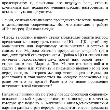
пролетариатом и, признавая его ведущую роль, строить
коммунизм или поддаться меньшевистским настроениям и
встать на путь оппортунизма.
Ленин, обличая меньшевиков прошедшего столетия, попадает
в меньшевиков современных. Вот что написано в работе
«Шаг вперёд. Два шага назад»:
«Перед выборами нашему съезду предстояло решить вопрос:
предоставить ли одну треть голосов в ЦО и в ЦК партийному
большинству или партийному меньшинству? Шестерка и
список тов. Мартова означали предоставление одной трети
нам, двух третей его сторонникам. Тройка в ЦО и список наш
означали предоставление двух третей нам, одной трети –
сторонникам тов. Мартова. Тов. Мартов отказался войти в
сделку с нами или уступить и письменно вызвал нас на бой
перед съездом; потерпев же поражение перед съездом, он
расплакался и стал жаловаться на «осадное положение»! Ну,
разве же это не дрязга? Разве это не новое проявление
интеллигентской хлюпкости?
Нельзя не припомнить по этому поводу блестящей социально-
психологической характеристики этого последнего качества,
которую дал недавно К. Каутский. Социал-демократическим
партиям разных стран нередко приходится теперь переживать