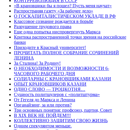
КОНТРРЕВОЛЮЦИЯ В СССР
«В крановщики бы я пошел? Пусть меня научат»
Распространяя газету «За рабочее дело»
О ГОСКАПИТАЛИСТИЧЕСКОМ УКЛАДЕ В РФ
Классовое сознание рождается в борьбе
Разрушение трудового права
Еще одна попытка ниспровергнуть Маркса
Критика распространенной точки зрения на российские
банки
Приходите в Красный университет!
ПРОЧИТАТЬ ПОЛНОЕ СОБРАНИЕ СОЧИНЕНИЙ
ЛЕНИНА
За Сталина! За Родину!
О НЕОБХОДИМОСТИ И ВОЗМОЖНОСТИ 6-
ЧАСОВОГО РАБОЧЕГО ДНЯ
СОЛИДАРНЫ С КРАНОВЩИКАМИ КАЗАНИ
ОПЫТ КРАНОВЩИКОВ КАЗАНИ
ОДНО СЛОВО — ТРОЦКОТНЯ…
Сущность политшулеров с «политштурма»
От Гегеля до Маркса и Ленина
Органайзинг, за или против?
Три основных понятия: профсоюз, партия, Совет
В XIX ВЕК НЕ ПОЙДЕМ!!!
КОЛЛЕКТИВНО ЗАЩИТИМ СВОЮ ЖИЗНЬ
Одним спекулянтом меньше.