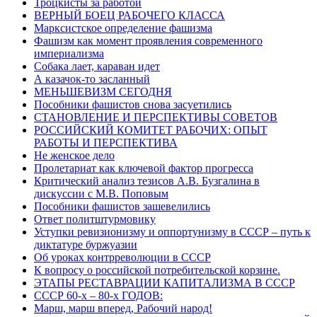
Троцкисты за работой
ВЕРНЫЙ БОЕЦ РАБОЧЕГО КЛАССА
Марксистское определение фашизма
Фашизм как момент проявления современного
империализма
Собака лает, караван идет
А казачок-то засланный
МЕНЬШЕВИЗМ СЕГОДНЯ
Пособники фашистов снова засуетились
СТАНОВЛЕНИЕ И ПЕРСПЕКТИВЫ СОВЕТОВ
РОССИЙСКИЙ КОМИТЕТ РАБОЧИХ: ОПЫТ
РАБОТЫ И ПЕРСПЕКТИВА
Не женское дело
Пролетариат как ключевой фактор прогресса
Критический анализ тезисов А.В. Бузгалина в
дискуссии с М.В. Поповым
Пособники фашистов зашевелились
Ответ политштурмовику
Уступки ревизионизму и оппортунизму в СССР – путь к
диктатуре буржуазии
Об уроках контрреволюции в СССР
К вопросу о российской потребительской корзине.
ЭТАПЫ РЕСТАВРАЦИИ КАПИТАЛИЗМА В СССР
СССР 60-х – 80-х ГОДОВ:
Марш, марш вперед, Рабочий народ!