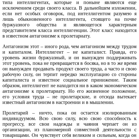
типа интеллигентах, которые и поныне являются еще
исключением среди своего класса. В дальнейшем изложении,
если нет особых оговорок, под интеллигентом разумею я
лишь обыкновенного интеллигента, стоящего на почве
буржуазного общества и являющегося характерным
представителем класса интеллигенции. Этот класс находится
в известном антагонизме к пролетариату.
Антагонизм этот – иного рода, чем антагонизм между трудом
и капиталом. Интеллигент – не капиталист. Правда, его
уровень жизни буржуазный, и он вынужден поддерживать
этот уровень, пока не превращается в босяка, но в то же время
он вынужден продавать продукт своего труда, а часто и свою
рабочую силу, он терпит нередко эксплуатацию со стороны
капиталиста и известное социальное принижение. Таким
образом, интеллигент не находится ни в каком экономическом
антагонизме к пролетариату. Но его жизненное положение,
его условия труда – не пролетарские, и отсюда вытекает
известный антагонизм в настроении и в мышлении.
Пролетарий – ничто, пока он остается изолированным
индивидуумом. Всю свою силу, всю свою способность к
прогрессу, все свои надежды и чаяния черпает он из
организации, из планомерной совместной деятельности с
товарищами. Он чувствует себя великим и сильным, когда он