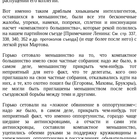
распущении его коллегии.
Вот именно таким дряблым хныканьем интеллигентов,
оставшихся в меньшинстве, были все эти бесконечные
жалобы, упреки, намеки, попреки, сплетни и инсинуации
насчет «компактного большинства», которые рекой полились
на нашем партийном съезде [Примечание Ленина:
См. стр. 337,
] (и еще более после него) с
338, 340, 352 и др. протоколов съезда
легкой руки Мартова.
Горько сетовало меньшинство на то, что компактное
большинство имело свои частные собрания: надо же было, в
самом деле, меньшинству прикрыть чем-нибудь тот
неприятный для него факт, что те делегаты, кого оно
приглашало на свои частные собрания, отказывались идти на
них, а те, кто охотно пошел бы (Егоровы, Маховы, Брукэры),
не могли быть приглашены меньшинством после всей
съездовской борьбы между теми и другими.
Горько сетовали на «ложное обвинение в оппортунизме»:
надо же было, в самом деле, прикрыть чем-нибудь тот
неприятный факт, что именно оппортунисты, гораздо чаще
шедшие за антиискровцами, а отчасти и сами эти
антиискровцы, составили компактное меньшинство,
уцепились обеими руками за поддержку кружковщины в
учреждениях, оппортунизма в рассуждениях, обывательщины