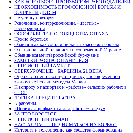
КАК БОРОТЬСЯ С ПРОИЗВОЛОМ РАБОТОДАТЕЛЕЙ
НЕОБХОДИМОСТЬ ПРОФСОЮЗНОЙ БОРЬБЫ И
КОНФЕТЫ ДЕТЯМ
Не устану повторять
Революции, контрреволюции, «цветные»
госперевороты
ОСВОБОДИТЬСЯ ОТ ОБЩЕСТВА СТРАХА
Нужно бороться
О митингах как составной части классовой борьбы
О национальной ненависти в современной Украине
Сбывшиеся мечты российской буржуазии
ЗАМЕТКИ РАСПРОСТРАНИТЕЛЯ
ПЕНСИОННЫЙ ГАМБИТ
СВЕРХУРОЧНЫЕ – БАРЩИНА 21 ВЕКА
Оценка степени эксплуатации труда в современной
экономике России методом Маркса
К вопросу о паспортах и «рабстве» сельских рабочих в
СССР
ЛОГИКА ПРЕДАТЕЛЬСТВА
К рабочим!
«Полезная арифметика или работаем за еду»
ЗА ЧТО БОРОТЬСЯ
ПЕНСИОННЫЙ ОБМАН
НАСТАЛ ЧАС — ПОДНИМАТЬСЯ НА БОРЬБУ!
Интернет и телевидение как средства формирования