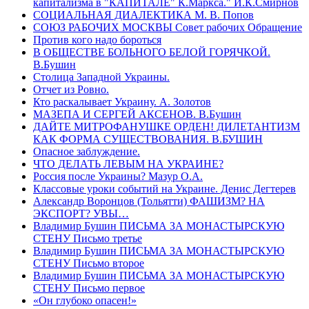
капитализма в "КАПИТАЛЕ" К.Маркса." И.К.Смирнов
СОЦИАЛЬНАЯ ДИАЛЕКТИКА М. В. Попов
СОЮЗ РАБОЧИХ МОСКВЫ Совет рабочих Обращение
Против кого надо бороться
В ОБЩЕСТВЕ БОЛЬНОГО БЕЛОЙ ГОРЯЧКОЙ.
В.Бушин
Столица Западной Украины.
Отчет из Ровно.
Кто раскалывает Украину. А. Золотов
МАЗЕПА И СЕРГЕЙ АКСЕНОВ. В.Бушин
ДАЙТЕ МИТРОФАНУШКЕ ОРДЕН! ДИЛЕТАНТИЗМ
КАК ФОРМА СУЩЕСТВОВАНИЯ. В.БУШИН
Опасное заблуждение.
ЧТО ДЕЛАТЬ ЛЕВЫМ НА УКРАИНЕ?
Россия после Украины? Мазур О.А.
Классовые уроки событий на Украине. Денис Дегтeрев
Александр Воронцов (Тольятти) ФАШИЗМ? НА
ЭКСПОРТ? УВЫ…
Владимир Бушин ПИСЬМА ЗА МОНАСТЫРСКУЮ
СТЕНУ Письмо третье
Владимир Бушин ПИСЬМА ЗА МОНАСТЫРСКУЮ
СТЕНУ Письмо второе
Владимир Бушин ПИСЬМА ЗА МОНАСТЫРСКУЮ
СТЕНУ Письмо первое
«Он глубоко опасен!»