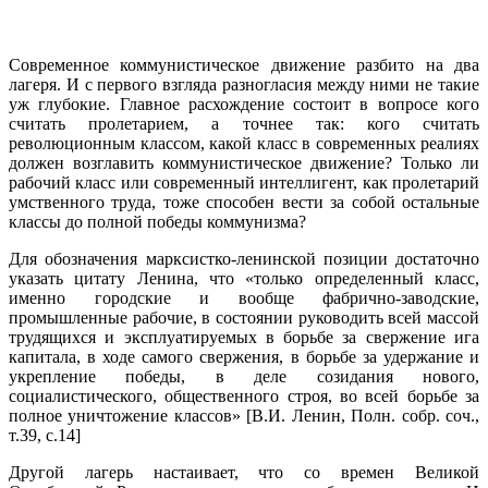
Современное коммунистическое движение разбито на два
лагеря. И с первого взгляда разногласия между ними не такие
уж глубокие. Главное расхождение состоит в вопросе кого
считать пролетарием, а точнее так: кого считать
революционным классом, какой класс в современных реалиях
должен возглавить коммунистическое движение? Только ли
рабочий класс или современный интеллигент, как пролетарий
умственного труда, тоже способен вести за собой остальные
классы до полной победы коммунизма?
Для обозначения марксистко-ленинской позиции достаточно
указать цитату Ленина, что «только определенный класс,
именно городские и вообще фабрично-заводские,
промышленные рабочие, в состоянии руководить всей массой
трудящихся и эксплуатируемых в борьбе за свержение ига
капитала, в ходе самого свержения, в борьбе за удержание и
укрепление победы, в деле созидания нового,
социалистического, общественного строя, во всей борьбе за
полное уничтожение классов» [В.И. Ленин, Полн. собр. соч.,
т.39, с.14]
Другой лагерь настаивает, что со времен Великой