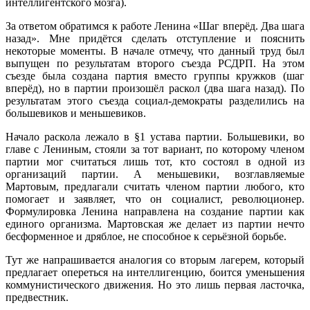
интеллигентского мозга).
За ответом обратимся к работе Ленина «Шаг вперёд. Два шага
назад». Мне придётся сделать отступление и пояснить
некоторые моменты. В начале отмечу, что данный труд был
выпущен по результатам второго съезда РСДРП. На этом
съезде была создана партия вместо группы кружков (шаг
вперёд), но в партии произошёл раскол (два шага назад). По
результатам этого съезда социал-демократы разделились на
большевиков и меньшевиков.
Начало раскола лежало в §1 устава партии. Большевики, во
главе с Лениным, стояли за тот вариант, по которому членом
партии мог считаться лишь тот, кто состоял в одной из
организаций партии. А меньшевики, возглавляемые
Мартовым, предлагали считать членом партии любого, кто
помогает и заявляет, что он социалист, революционер.
Формулировка Ленина направлена на создание партии как
единого организма. Мартовская же делает из партии нечто
бесформенное и дряблое, не способное к серьёзной борьбе.
Тут же напрашивается аналогия со вторым лагерем, который
предлагает опереться на интеллигенцию, боится уменьшения
коммунистического движения. Но это лишь первая ласточка,
предвестник.