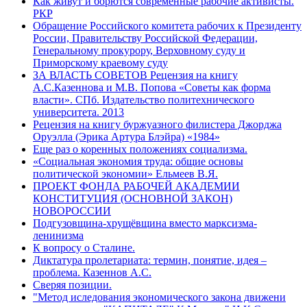
Как живут и борются современные рабочие активисты.
РКР
Обращение Российского комитета рабочих к Президенту
России, Правительству Российской Федерации,
Генеральному прокурору, Верховному суду и
Приморскому краевому суду
ЗА ВЛАСТЬ СОВЕТОВ Рецензия на книгу
А.С.Казеннова и М.В. Попова «Советы как форма
власти». СПб. Издательство политехнического
университета. 2013
Рецензия на книгу буржуазного филистера Джорджа
Оруэлла (Эрика Артура Блэйра) «1984»
Еще раз о коренных положениях социализма.
«Социальная экономия труда: общие основы
политической экономии» Ельмеев В.Я.
ПРОЕКТ ФОНДА РАБОЧЕЙ АКАДЕМИИ
КОНСТИТУЦИЯ (ОСНОВНОЙ ЗАКОН)
НОВОРОССИИ
Подгузовщина-хрущёвщина вместо марксизма-
ленинизма
К вопросу о Сталине.
Диктатура пролетариата: термин, понятие, идея –
проблема. Казеннов А.С.
Сверяя позиции.
"Метод иследования экономического закона движени