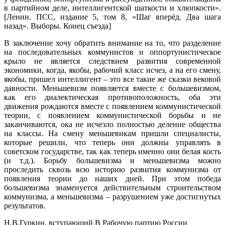
в партийном деле, интеллигентской шаткости и хлюпкости».
[Ленин. ПСС, издание 5, том 8, «Шаг вперёд. Два шага
назад». Выборы. Конец съезда]
В заключение хочу обратить внимание на то, что разделение
на последовательных коммунистов и оппортунистическое
крыло не является следствием развития современной
экономики, когда, якобы, рабочий класс исчез, а на его смену,
якобы, пришел интеллигент – это все такие же сказки вековой
давности. Меньшевизм появляется вместе с большевизмом,
как его диалектическая противоположность, оба эти
движения рождаются вместе с появлением коммунистической
теории, с появлением коммунистической борьбы и не
заканчиваются, ока не исчезло полностью деление общества
на классы. На смену меньшевикам пришли специалисты,
которые решили, что теперь они должны управлять в
советском государстве, так как теперь именно они белая кость
(и т.д.). Борьбу большевизма и меньшевизма можно
проследить сквозь всю историю развития коммунизма от
появления теории до наших дней. При этом победа
большевизма знаменуется действительным строительством
коммунизма, а меньшевизма – разрушением уже достигнутых
результатов.
Н.В.Гуркин, вступающий В Рабочую партию России