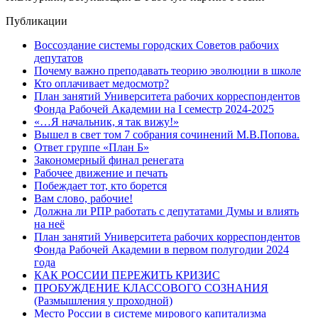
Публикации
Воссоздание системы городских Советов рабочих
депутатов
Почему важно преподавать теорию эволюции в школе
Кто оплачивает медосмотр?
План занятий Университета рабочих корреспондентов
Фонда Рабочей Академии на I семестр 2024-2025
«…Я начальник, я так вижу!»
Вышел в свет том 7 собрания сочинений М.В.Попова.
Ответ группе «План Б»
Закономерный финал ренегата
Рабочее движение и печать
Побеждает тот, кто борется
Вам слово, рабочие!
Должна ли РПР работать с депутатами Думы и влиять
на неё
План занятий Университета рабочих корреспондентов
Фонда Рабочей Академии в первом полугодии 2024
года
КАК РОССИИ ПЕРЕЖИТЬ КРИЗИС
ПРОБУЖДЕНИЕ КЛАССОВОГО СОЗНАНИЯ
(Размышления у проходной)
Место России в системе мирового капитализма