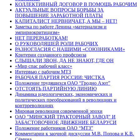
КОЛЛЕКТИВНЫЙ ДОГОВОР В ПОМОЩЬ РАБОЧИМ
АКТУАЛЬНЫЕ ВОПРОСЫ БОРЬБЫ ЗА
ПОВЫШЕНИЕ ЗАРАБОТНОЙ ПЛАТЫ
КАПИТАЛИСТ НЕРВНИЧАЕТ, А МЫ – НЕТ!
Заметка по работе Ленина «материализм и
эмпириокритицизм»
НЕТ ПЕРЕРАБОТКАМ!
О РУКОВОДЯЩЕЙ РОЛИ РАБОЧИХ
РАЗНОГЛАСИЯ С НАШИМИ «СОЮЗНИКАМИ»
Критерии созданного профсоюза
СЛЫШАЛИ ЗВОН, ДА НЕ ЗНАЮТ, ГДЕ ОН
«Мир спас рабочий класс»
Интервью с рабочим МТЗ
РАБОЧАЯ ПАРТИЯ РОССИИ: ЧИСТКА
Положение трудящихся ОАО “Гродно Азот”
ОТСТОЯТЬ ПАРТИЙНУЮ ЛИНИЮ
Динамика идеологических, экономических и
политических преобразований в революциях и
контрреволюциях
Мировая революция современной эпохи
ОАО "МИНСКИЙ ТРАКТОРНЫЙ ЗАВОД" И
ЗАБАСТОВОЧНОЕ ДВИЖЕНИЕ БЕЛАРУСИ
Положение работников ОАО “МТЗ”
Комментарии к заочной дискуссии М.В. Попова и К.В.
Сёмина.