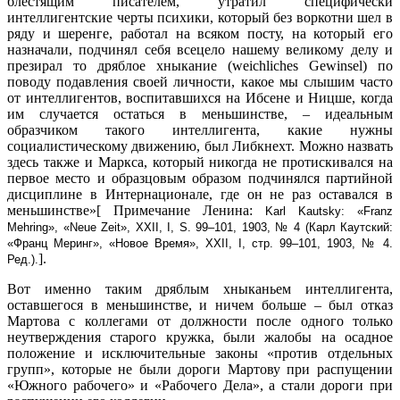
блестящим писателем, утратил специфически
интеллигентские черты психики, который без воркотни шел в
ряду и шеренге, работал на всяком посту, на который его
назначали, подчинял себя всецело нашему великому делу и
презирал то дряблое хныкание (weichliches Gewinsel) по
поводу подавления своей личности, какое мы слышим часто
от интеллигентов, воспитавшихся на Ибсене и Ницше, когда
им случается остаться в меньшинстве, – идеальным
образчиком такого интеллигента, какие нужны
социалистическому движению, был Либкнехт. Можно назвать
здесь также и Маркса, который никогда не протискивался на
первое место и образцовым образом подчинялся партийной
дисциплине в Интернационале, где он не раз оставался в
меньшинстве»[ Примечание Ленина:
Karl Kautsky: «Franz
Mehring», «Neue Zeit», XXII, I, S. 99–101, 1903, № 4 (Карл Каутский:
«Франц Меринг», «Новое Время», XXII, I, стр. 99–101, 1903, № 4.
].
Ред.).
Вот именно таким дряблым хныканьем интеллигента,
оставшегося в меньшинстве, и ничем больше – был отказ
Мартова с коллегами от должности после одного только
неутверждения старого кружка, были жалобы на осадное
положение и исключительные законы «против отдельных
групп», которые не были дороги Мартову при распущении
«Южного рабочего» и «Рабочего Дела», а стали дороги при