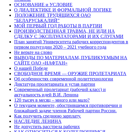
ОСНОВАНИЕ и УСЛОВИЕ
О ДИАЛЕКТИКЕ И ФОРМАЛЬНОЙ ЛОГИКЕ
ПОЛОЖЕНИЕ ТРУДЯЩИХСЯ ОАО
“БЕЛАРУСЬКАЛИЙ”
МОЙ ПЕРВЫЙ ГОД РАБОТЫ В ПАРТИИ
ПРОИЗВОДСТВЕННАЯ ТРАВМА, НЕ ИДИ НА
СДЕЛКУ С ЭКСПЛУАТАТОРАМИ И ИХ СЛУГАМИ
План занятий Университета рабочих корреспондентов в
первом полугодии 2020 – 2021 учебного года
Не верьте на слово
ВЫВОДЫ ПО МАТЕРИАЛАМ, ПУБЛИКУЕМЫМ НА
САЙТЕ ОАО «НАФТАН»
О нашей Победе
СВОБОДНОЕ ВРЕМЯ — ОРУЖИЕ ПРОЛЕТАРИАТА
Об особенностях современной политтехнологии
Диктатура пролетариата и устав партии
Современный пролетариат (рабочий класс) и
актуальность идей В.И. Ленина
120 тысяч в месяц – много или мало?
О текущем моменте, обострившемся противоречии и
ближайшей задаче членов Рабочей партии России.
Как получить среднюю зарплату.
НАСЛЕДИЕ ЛЕНИНА
Не допустить расстрела рабочих
КАК ОТНОСИТЬСЯ К КОЛЕБЛЮЩИМСЯ