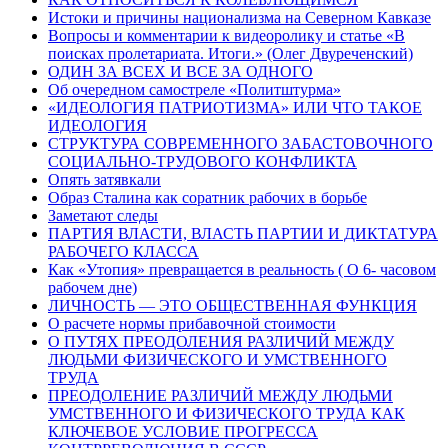
Истоки и причины национализма на Северном Кавказе
Вопросы и комментарии к видеоролику и статье «В
поисках пролетариата. Итоги.» (Олег Двуреченский)
ОДИН ЗА ВСЕХ И ВСЕ ЗА ОДНОГО
Об очередном самостреле «Политштурма»
«ИДЕОЛОГИЯ ПАТРИОТИЗМА» ИЛИ ЧТО ТАКОЕ
ИДЕОЛОГИЯ
СТРУКТУРА СОВРЕМЕННОГО ЗАБАСТОВОЧНОГО
СОЦИАЛЬНО-ТРУДОВОГО КОНФЛИКТА
Опять затявкали
Образ Сталина как соратник рабочих в борьбе
Заметают следы
ПАРТИЯ ВЛАСТИ, ВЛАСТЬ ПАРТИИ И ДИКТАТУРА
РАБОЧЕГО КЛАССА
Как «Утопия» превращается в реальность ( О 6- часовом
рабочем дне)
ЛИЧНОСТЬ — ЭТО ОБЩЕСТВЕННАЯ ФУНКЦИЯ
О расчете нормы прибавочной стоимости
О ПУТЯХ ПРЕОДОЛЕНИЯ РАЗЛИЧИЙ МЕЖДУ
ЛЮДЬМИ ФИЗИЧЕСКОГО И УМСТВЕННОГО
ТРУДА
ПРЕОДОЛЕНИЕ РАЗЛИЧИЙ МЕЖДУ ЛЮДЬМИ
УМСТВЕННОГО И ФИЗИЧЕСКОГО ТРУДА КАК
КЛЮЧЕВОЕ УСЛОВИЕ ПРОГРЕССА