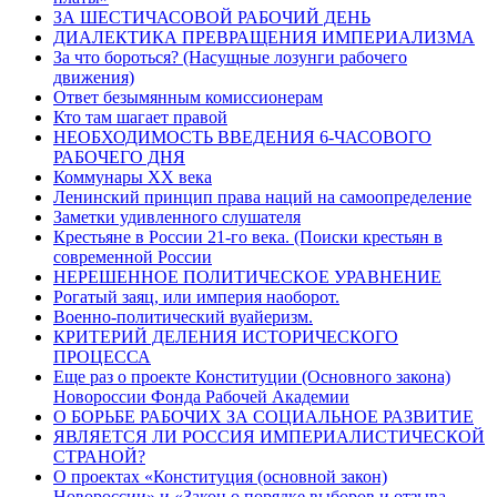
ЗА ШЕСТИЧАСОВОЙ РАБОЧИЙ ДЕНЬ
ДИАЛЕКТИКА ПРЕВРАЩЕНИЯ ИМПЕРИАЛИЗМА
За что бороться? (Насущные лозунги рабочего
движения)
Ответ безымянным комиссионерам
Кто там шагает правой
НЕОБХОДИМОСТЬ ВВЕДЕНИЯ 6-ЧАСОВОГО
РАБОЧЕГО ДНЯ
Коммунары ХХ века
Ленинский принцип права наций на самоопределение
Заметки удивленного слушателя
Крестьяне в России 21-го века. (Поиски крестьян в
современной России
НЕРЕШЕННОЕ ПОЛИТИЧЕСКОЕ УРАВНЕНИЕ
Рогатый заяц, или империя наоборот.
Военно-политический вуайеризм.
КРИТЕРИЙ ДЕЛЕНИЯ ИСТОРИЧЕСКОГО
ПРОЦЕССА
Еще раз о проекте Конституции (Основного закона)
Новороссии Фонда Рабочей Академии
О БОРЬБЕ РАБОЧИХ ЗА СОЦИАЛЬНОЕ РАЗВИТИЕ
ЯВЛЯЕТСЯ ЛИ РОССИЯ ИМПЕРИАЛИСТИЧЕСКОЙ
СТРАНОЙ?
О проектах «Конституция (основной закон)
Новороссии» и «Закон о порядке выборов и отзыва