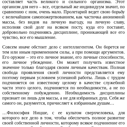
составляет часть великого и сильного организма. Этот
организм для него – все, отдельный же индивидуум значит, по
сравнению с ним, очень мало. Пролетарий ведет свою борьбу
с величайшим самопожертвованием, как частичка анонимной
массы, без видов на личную выгоду, на личную славу,
исполняя свой долг на всяком посту, куда его поставят,
добровольно подчиняясь дисциплине, проникающей все его
чувство, все его мышление.
Совсем иначе обстоит дело с интеллигентом. Он борется не
тем или иным применением силы, а при помощи аргументов.
Его оружие – это его личное знание, его личные способности,
его личное убеждение. Он может получить известное
значение только благодаря своим личным качествам. Полная
свобода проявления своей личности представляется ему
поэтому первым условием успешной работы. Лишь с трудом
подчиняется он известному целому в качестве служебной
части этого целого, подчиняется по необходимости, а не по
собственному побуждению. Необходимость дисциплины
признает он лишь для массы, а не для избранных душ. Себя же
самого он, разумеется, причисляет к избранным душам…
…Философия Ницше, с ее культом сверхчеловека, для
которого все дело в том, чтобы обеспечить полное развитие
своей собственной личности, которому всякое подчинение его