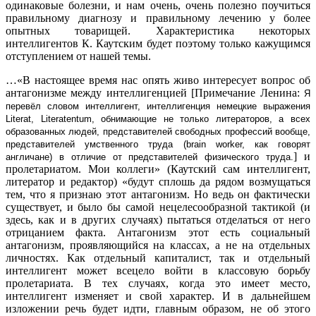
одинаковые болезни, и нам очень, очень полезно поучиться
правильному диагнозу и правильному лечению у более
опытных товарищей. Характеристика некоторых
интеллигентов К. Каутским будет поэтому только кажущимся
отступлением от нашей темы.
…«В настоящее время нас опять живо интересует вопрос об
антагонизме между интеллигенцией [Примечание Ленина:
Я
перевёл словом интеллигент, интеллигенция немецкие выражения
Literat, Literatentum, обнимающие не только литераторов, а всех
образованных людей, представителей свободных профессий вообще,
представителей умственного труда (brain worker, как говорят
] и
англичане) в отличие от представителей физического труда.
пролетариатом. Мои коллеги» (Каутский сам интеллигент,
литератор и редактор) «будут сплошь да рядом возмущаться
тем, что я признаю этот антагонизм. Но ведь он фактически
существует, и было бы самой нецелесообразной тактикой (и
здесь, как и в других случаях) пытаться отделаться от него
отрицанием факта. Антагонизм этот есть социальный
антагонизм, проявляющийся на классах, а не на отдельных
личностях. Как отдельный капиталист, так и отдельный
интеллигент может всецело войти в классовую борьбу
пролетариата. В тех случаях, когда это имеет место,
интеллигент изменяет и свой характер. И в дальнейшем
изложении речь будет идти, главным образом, не об этого