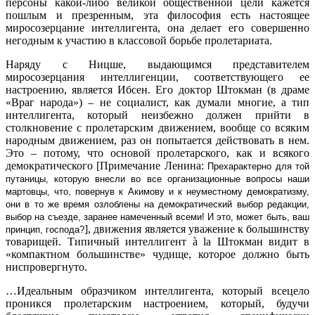
персоны какой-либо великой общественной цели кажется
пошлым и презренным, эта философия есть настоящее
миросозерцание интеллигента, она делает его совершенно
негодным к участию в классовой борьбе пролетариата.
Наряду с Ницше, выдающимся представителем
миросозерцания интеллигенции, соответствующего ее
настроению, является Ибсен. Его доктор Штокман (в драме
«Враг народа») – не социалист, как думали многие, а тип
интеллигента, который неизбежно должен прийти в
столкновение с пролетарским движением, вообще со всяким
народным движением, раз он попытается действовать в нем.
Это – потому, что основой пролетарского, как и всякого
демократического [Примечание Ленина:
Прехарактерно для той
путаницы, которую внесли во все организационные вопросы наши
мартовцы, что, повернув к Акимову и к неуместному демократизму,
они в то же время озлоблены на демократический выбор редакции,
выбор на съезде, заранее намеченный всеми! И это, может быть, ваш
], движения является уважение к большинству
принцип, господа?
товарищей. Типичный интеллигент à la Штокман видит в
«компактном большинстве» чудище, которое должно быть
ниспровергнуто.
…Идеальным образчиком интеллигента, который всецело
проникся пролетарским настроением, который, будучи