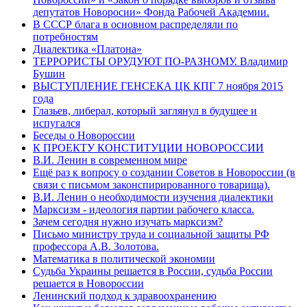
депутатов Новоросии» Фонда Рабочей Академии.
В СССР блага в основном распределяли по
потребностям
Диалектика «Платона»
ТЕРРОРИСТЫ ОРУДУЮТ ПО-РАЗНОМУ. Владимир
Бушин
ВЫСТУПЛЕНИЕ ГЕНСЕКА ЦК КПГ 7 ноября 2015
года
Глазьев, либерал, который заглянул в будущее и
испугался
Беседы о Новороссии
К ПРОЕКТУ КОНСТИТУЦИИ НОВОРОССИИ
В.И. Ленин в современном мире
Ещё раз к вопросу о создании Советов в Новороссии (в
связи с письмом законспирированного товарища).
В.И. Ленин о необходимости изучения диалектики
Марксизм - идеология партии рабочего класса.
Зачем сегодня нужно изучать марксизм?
Письмо министру труда и социальной защиты РФ
профессора А.В. Золотова.
Математика в политической экономии
Судьба Украины решается в России, судьба России
решается в Новороссии
Ленинский подход к здравоохранению