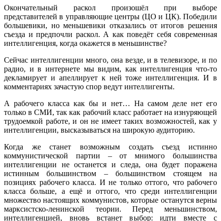
Окончательный раскол произошёл при выборе
представителей в управляющие центры (ЦО и ЦК). Победили
большевики, но меньшевики отказались от итогов решения
съезда и предпочли раскол. А как поведёт себя современная
интеллигенция, когда окажется в меньшинстве?
Сейчас интеллигенции много, она везде, и в телевизоре, и по
радио, и в интернете мы видим, как интеллигенция что-то
декламирует и апеллирует к ней тоже интеллигенция. И в
комментариях зачастую спор ведут интеллигенты.
А рабочего класса как бы и нет… На самом деле нет его
только в СМИ, так как рабочий класс работает на изнуряющей
трудоемкой работе, и он не имеет таких возможностей, как у
интеллигенции, высказываться на широкую аудиторию.
Когда же станет возможным создать съезд истинно
коммунистической партии – от мнимого большинства
интеллигенции не останется и следа, она будет поражена
истинным большинством – большинством стоящем на
позициях рабочего класса. И не только оттого, что рабочего
класса больше, а ещё и оттого, что среди интеллигенции
множество настоящих коммунистов, которые останутся верны
марксистско-ленинской теории. Перед меньшинством,
интеллигенцией, вновь встанет выбор: идти вместе с