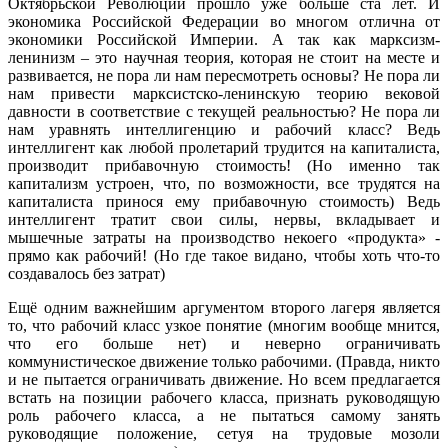
Октябрьской Революции прошло уже больше ста лет. И
экономика Российской Федерации во многом отлична от
экономики Российской Империи. А так как марксизм-
ленинизм – это научная теория, которая не стоит на месте и
развивается, не пора ли нам пересмотреть основы? Не пора ли
нам привести марксистско-ленинскую теорию вековой
давности в соответствие с текущей реальностью? Не пора ли
нам уравнять интеллигенцию и рабочий класс? Ведь
интеллигент как любой пролетарий трудится на капиталиста,
производит прибавочную стоимость! (Но именно так
капитализм устроен, что, по возможности, все трудятся на
капиталиста принося ему прибавочную стоимость) Ведь
интеллигент тратит свои силы, нервы, вкладывает и
мышечные затраты на производство некоего «продукта» -
прямо как рабочий! (Но где такое видано, чтобы хоть что-то
создавалось без затрат)
Ещё одним важнейшим аргументом второго лагеря является
то, что рабочий класс узкое понятие (многим вообще мнится,
что его больше нет) и неверно ограничивать
коммунистическое движение только рабочими. (Правда, никто
и не пытается ограничивать движение. Но всем предлагается
встать на позиции рабочего класса, признать руководящую
роль рабочего класса, а не пытаться самому занять
руководящие положение, сетуя на трудовые мозоли