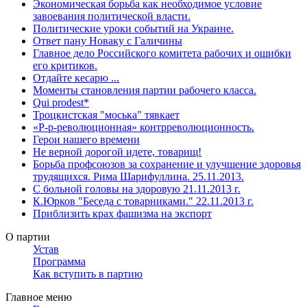
Экономическая борьба как необходимое условие
завоевания политической власти.
Политические уроки событий на Украине.
Ответ пану Новаку с Галичины
Главное дело Российского комитета рабочих и ошибки
его критиков.
Отдайте кесарю ...
Моменты становления партии рабочего класса.
Qui prodest*
Троцкистская "моська" тявкает
«Р-р-революционная» контрреволюционность.
Герои нашего времени
Не верной дорогой идете, товарищ!
Борьба профсоюзов за сохранение и улучшение здоровья
трудящихся. Рима Шарифуллина. 25.11.2013.
С больной головы на здоровую 21.11.2013 г.
К.Юрков "Беседа с товарниками." 22.11.2013 г.
Приблизить крах фашизма на экспорт
О партии
Устав
Программа
Как вступить в партию
Главное меню