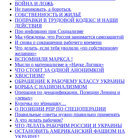
ВОЙНА И ЛОЖЬ
Не паниковать, а бороться.
СОБСТВЕННОСТЬ И ЖИЛЬЁ
ПОПРАВКИ В ТРУДОВОЙ КОДЕКС И НАШИ
ДЕЙСТВИЯ
Про инфляцию при Социализме
Мы убеждены, что Россия занимается самозащитой
И снова о сокращении рабочего времени
Что делать, если тебя уволили «по собственному
желанию»
ВСПОМНИЛИ МАРКСА !
Мысли о материализме в «Науке Логики»
ЧТО СТОИТ ЗА ОДНОЙ АНОНИМКОЙ
ХВОСТИЗМ?
ОБРАЩЕНИЕ К РАБОЧЕМУ КЛАССУ УКРАИНЫ
БОРЬБА С НАЦИОНАЛИЗМОМ
Операция по денацификации. Позиции Ленина и
«левых»
Курочка по зёрнышку…
О ПОЗИЦИИ РПР ПО СПЕЦОПЕРАЦИИ
Правильные советы нужно правильно применять
А что делать рабочим?
ЧТО ДЕЛАТЬ РАБОЧИМ РОССИИ И УКРАИНЫ
ОСТАНОВИТЬ АМЕРИКАНСКИЙ ФАШИЗМ НА
УКРАИНЕ!