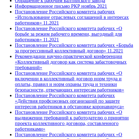
Обращение к рабочим Балтийского завода
Информационное письмо РКР ноябрь 2021
Постановление Российского комитета рабочих
«Использование отраслевых соглашений в интересах
работников» 11.2021
Постановление Российского комитета рабочих «О
борьбе за режим рабочего времени, выгодный для
работников» 11.2021
Постановление Российского комитета рабочих «Борьба
за прогрессивный коллективный договор» 11.2021
Рекомендации научно-практической конференции
«Коллективный договор как система забастовочных
требований»
Постановление Российского комитета рабочих «О
включении в коллективный договор норм труда и
оплаты, правил и норм охраны труда и техники
безопасности, отвечающих интересам работников»
Постановление Российского комитета рабочих
«Действия профсоюзных организаций по защите
интересов работников в обстановке коронавируса»
Постановление Российского комитета рабочих «О
выдвижении требований к работодателю о принятии
проекта коллективного договора, составленного
работниками»
Постановление Российского комитета рабочих «О