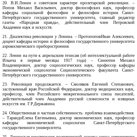
20.
В.И.Ленин о советском характере пролетарской революции.
–
Попов Михаил Васильевич, доктор философских наук, профессор
кафедры социальной философии и философии истории Санкт-
Петербургского государственного университета, главный редактор
газеты «Народная правда», действительный член Петровской
Академии наук и искусств.
21.
Диалектика революции у Ленина.
– Протопопов
Иван Алексеевич,
доцент кафедры истории и философии государственного университета
аэрокосмического приборостроения.
22
.
Ленин на пути к апрельским тезисам (об интеллектуальной работе
Ильича в первые месяцы 1917 года)
–
Синютин Михаил
Владимирович, доктор социологических наук, профессор кафедры
экономической социологии Социологического факультета Санкт-
Петербургского государственного университета.
23.
Революция продолжается.
–
Смоляков Евгений Степанович,
заслуженный врач Российской Федерации, доктор медицинских наук,
профессор, член Российского межрегионального союза писателей,
действительный член Академии русской словесности и изящных
искусств им. Г.Р.Державина.
24
.
Общественная и частная собственность: проблема взаимодействия.
–
Тарандо
Елена Евгеньевна, доктор экономических наук, профессор
кафедры экономической социологии Санкт-Петербургского
государственного университета.
25
.
Ленинская конструкция политической основы союза нерушимого