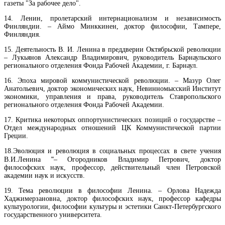
газеты "За рабочее дело"
.
14.
Ленин, пролетарский интернационализм и независимость
Финляндии
. –
Аймо Минккинен, доктор философии, Тампере,
Финляндия.
15.
Деятельность В. И. Ленина в преддверии Октябрьской революции
–
Лукьянов Александр Владимирович, руководитель Барнаульского
регионального отделения Фонда Рабочей Академии, г. Барнаул.
16
.
Эпоха мировой коммунистической революции.
–
Мазур Олег
Анатольевич, доктор экономических наук, Невинномысский Институт
экономики, управления и права, руководитель Ставропольского
регионального отделения Фонда Рабочей Академии.
17.
Критика некоторых оппортунистических позиций о государстве
–
Отдел
м
еждународных отношений ЦК Коммунистической партии
Греции.
18.
Эволюция и революция в социальных процессах в свете учения
"
В.И.Ленина
–
Огородников Владимир Петрович, доктор
философских наук, профессор, действительный член Петровской
академии наук и искусств.
19.
Тема революции в философии Ленина.
–
Орлова Надежда
Хаджимерзановна, доктор философских наук, профессор кафедры
культурологии, философии культуры и эстетики Санкт-Петербургского
государственного университета.