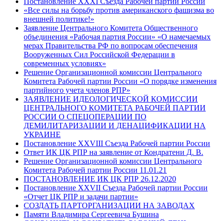
Постановление XXXI Съезда Рабочей партии России
«Все силы на борьбу против американского фашизма во
внешней политике!»
Заявление Центрального Комитета Общественного
объединения «Рабочая партия России» «О намечаемых
мерах Правительства РФ по вопросам обеспечения
Вооруженных Сил Российской Федерации в
современных условиях»
Решение Организационной комиссии Центрального
Комитета Рабочей партии России «О порядке изменения
партийного учета членов РПР»
ЗАЯВЛЕНИЕ ИДЕОЛОГИЧЕСКОЙ КОМИССИИ
ЦЕНТРАЛЬНОГО КОМИТЕТА РАБОЧЕЙ ПАРТИИ
РОССИИ О СПЕЦОПЕРАЦИИ ПО
ДЕМИЛИТАРИЗАЦИИ И ДЕНАЦИФИКАЦИИ НА
УКРАИНЕ
Постановление XXVIII Съезда Рабочей партии России
Ответ ИК ЦК РПР на заявление от Кондратени Д. В.
Решение Организационной комиссии Центрального
Комитета Рабочей партии России 11.01.21
ПОСТАНОВЛЕНИЕ ИК ЦК РПР 26.12.2020
Постановление XXVII Съезда Рабочей партии России
«Отчет ЦК РПР и задачи партии»
СОЗДАТЬ ПАРТОРГАНИЗАЦИИ НА ЗАВОДАХ
Памяти Владимира Сергеевича Бушина