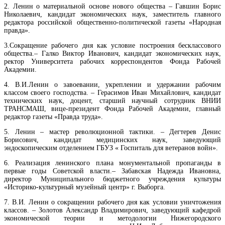
2.
Ленин о материальной основе нового общества
–
Гавшин Борис
Николаевич, кандидат экономических наук, заместитель главного
редактора российской общественно-политической газеты «Народная
правда».
3.
Сокращение рабочего дня как условие построения бесклассового
общества
.
–
Галко Виктор Иванович, кандидат экономических наук,
ректор Университета рабочих корреспондентов Фонда Рабочей
Академии
.
4.
В.И.Ленин о завоевании, укреплении и удержании рабочим
классом своего господства.
–
Герасимов Иван Михайлович, кандидат
технических наук, доцент, старший научный сотрудник ВНИИ
ТРАНСМАШ, вице-президент Фонда Рабочей Академии, главный
редактор газеты «Правда труда».
5.
Ленин – мастер революционной тактики.
–
Дегтерев Денис
Борисович, кандидат медицинских наук, заведующий
эндоскопическим отделением ГБУЗ « Госпиталь для ветеранов войн».
6
. Реализация ленинского плана монументальной пропаганды в
первые годы Советской власти.
–
Забавская Надежда Ивановна,
директор Муниципального бюджетного учреждения культуры
«Историко-культурный музейный центр» г. Выборга.
7.
В.И. Ленин о сокращении рабочего дня как условии уничтожения
классов.
–
Золотов Александр Владимирович, заведующий кафедрой
экономической теории и методологии Нижегородского