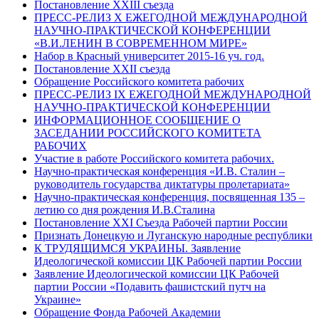
Постановление XXIII съезда
ПРЕСС-РЕЛИЗ Х ЕЖЕГОДНОЙ МЕЖДУНАРОДНОЙ
НАУЧНО-ПРАКТИЧЕСКОЙ КОНФЕРЕНЦИИ
«В.И.ЛЕНИН В СОВРЕМЕННОМ МИРЕ»
Набор в Красный университет 2015-16 уч. год.
Постановление XXII съезда
Обращение Российского комитета рабочих
ПРЕСС-РЕЛИЗ IХ ЕЖЕГОДНОЙ МЕЖДУНАРОДНОЙ
НАУЧНО-ПРАКТИЧЕСКОЙ КОНФЕРЕНЦИИ
ИНФОРМАЦИОННОЕ СООБЩЕНИЕ О
ЗАСЕДАНИИ РОССИЙСКОГО КОМИТЕТА
РАБОЧИХ
Участие в работе Российского комитета рабочих.
Научно-практическая конференция «И.В. Сталин –
руководитель государства диктатуры пролетариата»
Научно-практическая конференция, посвященная 135 –
летию со дня рождения И.В.Сталина
Постановление XXI Съезда Рабочей партии России
Признать Донецкую и Луганскую народные республики
К ТРУДЯЩИМСЯ УКРАИНЫ. Заявление
Идеологической комиссии ЦК Рабочей партии России
Заявление Идеологической комиссии ЦК Рабочей
партии России «Подавить фашистский путч на
Украине»
Обращение Фонда Рабочей Академии