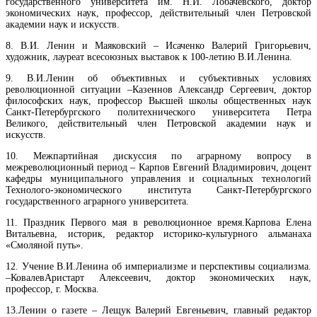
государственного университета им. Н.И. Лобачевского, доктор
экономических наук, профессор, действительный член Петровской
академии наук и искусств
.
8
. В.И. Ленин и Маяковский
–
Исаченко Валерий
Григорьевич
,
художник, лауреат всесоюзных выставок к 100-летию В.И.Ленина.
9.
В.И.Ленин об объективных и субъективных условиях
революционной ситуации –
Казеннов Александр Сергеевич, доктор
философских наук, профессор
Высшей школы общественных наук
Санкт-Петербургского политехнического университета Петра
Великого, действительный член Петровской академии наук и
искусств.
10
. Межпартийная дискуссия по аграрному вопросу в
межреволюционный период
–
Карпов Евгений Владимирович, доцент
кафедры муниципального управления и социальных технологий
Технолого-экономического института Санкт-Петербургского
государственного аграрного университета.
11.
Праздник Первого мая в революционное время.
Карпова Елена
Витальевна, историк, редактор историко-культурного альманаха
«Смоляной путь».
12.
Учение В.И.Ленина об империализме и перспективы социализма.
–
Ковалев
Аристарт Алексеевич, доктор экономических наук,
профессор, г. Москва.
13.
Ленин о газете
–
Лещук Валерий Евгеньевич
,
главный редактор