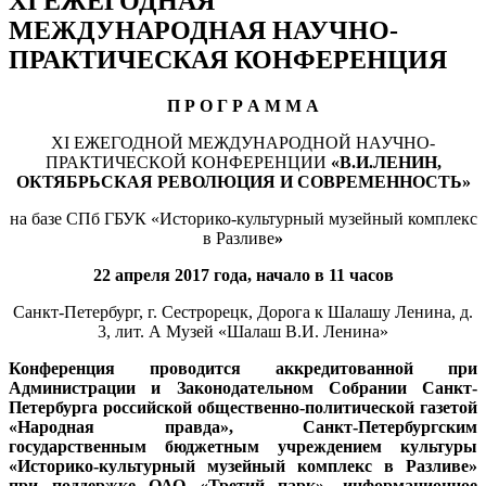
ХI ЕЖЕГОДНАЯ
МЕЖДУНАРОДНАЯ НАУЧНО-
ПРАКТИЧЕСКАЯ КОНФЕРЕНЦИЯ
П Р О Г Р А М М А
Х
I
ЕЖЕГОДНОЙ МЕЖДУНАРОДНОЙ НАУЧНО-
ПРАКТИЧЕСКОЙ КОНФЕРЕНЦИИ
«В.И.ЛЕНИН,
ОКТЯБРЬСКАЯ РЕВОЛЮЦИЯ И СОВРЕМЕННОСТЬ»
на базе СПб ГБУК «Историко-культурный музейный комплекс
в Разливе
»
22 апреля 201
7
года, начало в 11 часов
Санкт-Петербург, г. Сестрорецк, Дорога к Шалашу Ленина, д.
3, лит. А Музей «Шалаш В.И. Ленина»
Конференция проводится аккредитованной при
Администрации и Законодательном Собрании Санкт-
Петербурга российской общественно-политической газетой
«Народная правда», Санкт-Петербургским
государственным бюджетным учреждением культуры
«Историко-культурный музейный комплекс в Разливе»
при поддержке ОАО «Третий парк», информационное