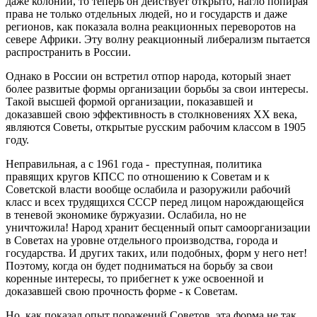
даже колоний, то теперь он действует открыто, нагло попирая
права не только отдельных людей, но и государств и даже
регионов, как показала волна реакционных переворотов на
севере Африки. Эту волну реакционный либерализм пытается
распространить в России.
Однако в России он встретил отпор народа, который знает
более развитые формы организации борьбы за свои интересы.
Такой высшей формой организации, показавшей и
доказавшей свою эффективность в столкновениях ХХ века,
являются Советы, открытые русским рабочим классом в 1905
году.
Неправильная, а с 1961 года - преступная, политика
правящих кругов КПСС по отношению к Советам и к
Советской власти вообще ослабила и разоружили рабочий
класс и всех трудящихся СССР перед лицом нарождающейся
в теневой экономике буржуазии. Ослабила, но не
уничтожила! Народ хранит бесценный опыт самоорганизации
в Советах на уровне отдельного производства, города и
государства. И других таких, или подобных, форм у него нет!
Поэтому, когда он будет подниматься на борьбу за свои
коренные интересы, то прибегнет к уже освоенной и
доказавшей свою прочность форме - к Советам.
Но, как показал опыт поражений Советов, эта форма не так