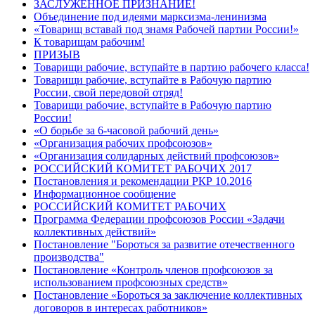
ЗАСЛУЖЕННОЕ ПРИЗНАНИЕ!
Объединение под идеями марксизма-ленинизма
«Товарищ вставай под знамя Рабочей партии России!»
К товарищам рабочим!
ПРИЗЫВ
Товарищи рабочие, вступайте в партию рабочего класса!
Товарищи рабочие, вступайте в Рабочую партию
России, свой передовой отряд!
Товарищи рабочие, вступайте в Рабочую партию
России!
«О борьбе за 6-часовой рабочий день»
«Организация рабочих профсоюзов»
«Организация солидарных действий профсоюзов»
РОССИЙСКИЙ КОМИТЕТ РАБОЧИХ 2017
Постановления и рекомендации РКР 10.2016
Информационное сообщение
РОССИЙСКИЙ КОМИТЕТ РАБОЧИХ
Программа Федерации профсоюзов России «Задачи
коллективных действий»
Постановление "Бороться за развитие отечественного
производства"
Постановление «Контроль членов профсоюзов за
использованием профсоюзных средств»
Постановление «Бороться за заключение коллективных
договоров в интересах работников»