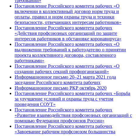
требований»
Постановление Российского комитета рабочих «О
включении в коллективный договор норм труда и
оплаты, правил и норм охраны труда и техники
безопасности, отвечающих интересам работников»
Постановление Российского комитета рабочих
«Действия профсоюзных организаций по защите
интересов работников в обстановке коронавируса»
Постановление Российского комитета рабочих «О
выдвижении требований к работодателю о принятии
проекта коллективного договора, составленного
работниками»
Постановление Российского комитета рабочих «О
создании рабочих секций профорганизаций»
Информационное письмо 20–21 марта 2021 года
заседание Российского комитета рабочих
Информационное письмо РКР октябрь 2020
Постановление Российского комитета рабочих «Борьба
за улучшение условий и охраны труда с учетом
проведения СОУТ»
Постановление Российского комитета рабочих
«Развитие взаимодействия профсоюзных организаций с
помощью Федерации профсоюзов России»
Постановление Российского комитета рабочих
«Завоевание рабочим профсоюзом большинства