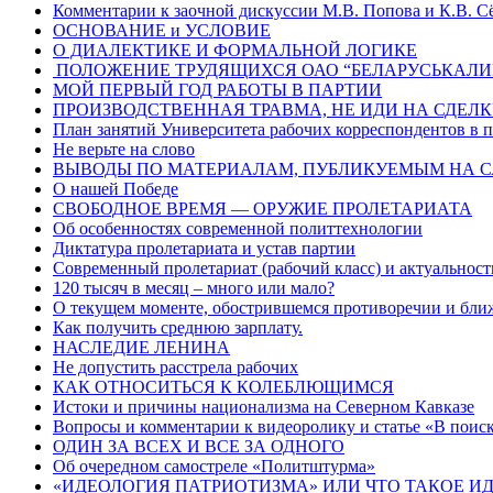
Комментарии к заочной дискуссии М.В. Попова и К.В. С
ОСНОВАНИЕ и УСЛОВИЕ
О ДИАЛЕКТИКЕ И ФОРМАЛЬНОЙ ЛОГИКЕ
ПОЛОЖЕНИЕ ТРУДЯЩИХСЯ ОАО “БЕЛАРУСЬКАЛИ
МОЙ ПЕРВЫЙ ГОД РАБОТЫ В ПАРТИИ
ПРОИЗВОДСТВЕННАЯ ТРАВМА, НЕ ИДИ НА СДЕЛК
План занятий Университета рабочих корреспондентов в п
Не верьте на слово
ВЫВОДЫ ПО МАТЕРИАЛАМ, ПУБЛИКУЕМЫМ НА С
О нашей Победе
СВОБОДНОЕ ВРЕМЯ — ОРУЖИЕ ПРОЛЕТАРИАТА
Об особенностях современной политтехнологии
Диктатура пролетариата и устав партии
Современный пролетариат (рабочий класс) и актуальност
120 тысяч в месяц – много или мало?
О текущем моменте, обострившемся противоречии и ближ
Как получить среднюю зарплату.
НАСЛЕДИЕ ЛЕНИНА
Не допустить расстрела рабочих
КАК ОТНОСИТЬСЯ К КОЛЕБЛЮЩИМСЯ
Истоки и причины национализма на Северном Кавказе
Вопросы и комментарии к видеоролику и статье «В поиск
ОДИН ЗА ВСЕХ И ВСЕ ЗА ОДНОГО
Об очередном самостреле «Политштурма»
«ИДЕОЛОГИЯ ПАТРИОТИЗМА» ИЛИ ЧТО ТАКОЕ И