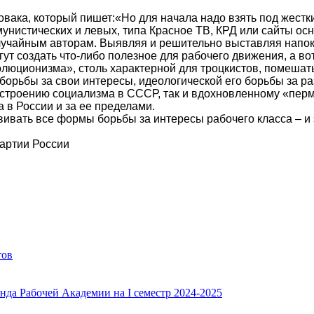
вака, который пишет:«Но для начала надо взять под жестки
нистических и левых, типа Красное ТВ, КРД или сайты осн
лучайным авторам. Выявляя и решительно выставляя напока
огут создать что-либо полезное для рабочего движения, а в
люционизма», столь характерной для троцкистов, помешат
 борьбы за свои интересы, идеологической его борьбы за р
построению социализма в СССР, так и вдохновленному «пе
 в России и за ее пределами.
ивать все формы борьбы за интересы рабочего класса – и 
артии России
тов
нда Рабочей Академии на I семестр 2024-2025