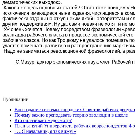
демагогических выходок».
Какова же цель подобных статей? Ответ тоже поищем у Но
исключения имеющиеся ныне издания, числящиеся в комму
фактически отданы на откуп неким якобы авторитетам и с
других поддерживая». Ну да, сами новаки не хотят и не м
Уж очень хочется Новаку посредством фразеологии «рево
авангарда рабочего класса в процессе экономической его
рабочего класса. Но как Троцкому не удалось помешать 
удастся помешать развитию и распространению марксизма
Надо не заниматься революционной фразеологией, а разв
О.Мазур, доктор экономических наук, член Рабочей п
Публикации
Воссоздание системы городских Советов рабочих депута
Почему важно преподавать теорию эволюции в школе
Кто оплачивает медосмотр?
План занятий Университета рабочих корреспондентов Фо
«…Я начальник, я так вижу!»