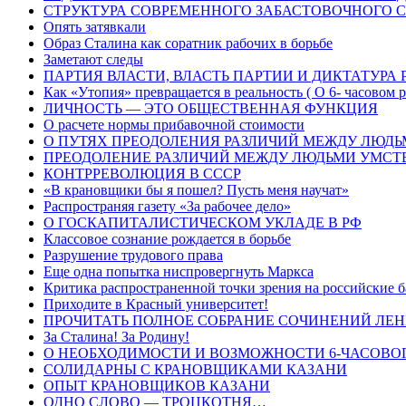
СТРУКТУРА СОВРЕМЕННОГО ЗАБАСТОВОЧНОГО 
Опять затявкали
Образ Сталина как соратник рабочих в борьбе
Заметают следы
ПАРТИЯ ВЛАСТИ, ВЛАСТЬ ПАРТИИ И ДИКТАТУРА 
Как «Утопия» превращается в реальность ( О 6- часовом 
ЛИЧНОСТЬ — ЭТО ОБЩЕСТВЕННАЯ ФУНКЦИЯ
О расчете нормы прибавочной стоимости
О ПУТЯХ ПРЕОДОЛЕНИЯ РАЗЛИЧИЙ МЕЖДУ ЛЮДЬ
ПРЕОДОЛЕНИЕ РАЗЛИЧИЙ МЕЖДУ ЛЮДЬМИ УМСТВ
КОНТРРЕВОЛЮЦИЯ В СССР
«В крановщики бы я пошел? Пусть меня научат»
Распространяя газету «За рабочее дело»
О ГОСКАПИТАЛИСТИЧЕСКОМ УКЛАДЕ В РФ
Классовое сознание рождается в борьбе
Разрушение трудового права
Еще одна попытка ниспровергнуть Маркса
Критика распространенной точки зрения на российские 
Приходите в Красный университет!
ПРОЧИТАТЬ ПОЛНОЕ СОБРАНИЕ СОЧИНЕНИЙ ЛЕ
За Сталина! За Родину!
О НЕОБХОДИМОСТИ И ВОЗМОЖНОСТИ 6-ЧАСОВОГ
СОЛИДАРНЫ С КРАНОВЩИКАМИ КАЗАНИ
ОПЫТ КРАНОВЩИКОВ КАЗАНИ
ОДНО СЛОВО — ТРОЦКОТНЯ…