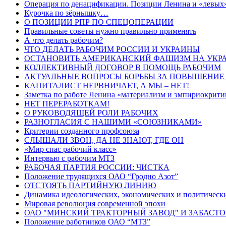
Операция по денацификации. Позиции Ленина и «левых
Курочка по зёрнышку…
О ПОЗИЦИИ РПР ПО СПЕЦОПЕРАЦИИ
Правильные советы нужно правильно применять
А что делать рабочим?
ЧТО ДЕЛАТЬ РАБОЧИМ РОССИИ И УКРАИНЫ
ОСТАНОВИТЬ АМЕРИКАНСКИЙ ФАШИЗМ НА УКРА
КОЛЛЕКТИВНЫЙ ДОГОВОР В ПОМОЩЬ РАБОЧИМ
АКТУАЛЬНЫЕ ВОПРОСЫ БОРЬБЫ ЗА ПОВЫШЕНИЕ
КАПИТАЛИСТ НЕРВНИЧАЕТ, А МЫ – НЕТ!
Заметка по работе Ленина «материализм и эмпириокрит
НЕТ ПЕРЕРАБОТКАМ!
О РУКОВОДЯЩЕЙ РОЛИ РАБОЧИХ
РАЗНОГЛАСИЯ С НАШИМИ «СОЮЗНИКАМИ»
Критерии созданного профсоюза
СЛЫШАЛИ ЗВОН, ДА НЕ ЗНАЮТ, ГДЕ ОН
«Мир спас рабочий класс»
Интервью с рабочим МТЗ
РАБОЧАЯ ПАРТИЯ РОССИИ: ЧИСТКА
Положение трудящихся ОАО “Гродно Азот”
ОТСТОЯТЬ ПАРТИЙНУЮ ЛИНИЮ
Динамика идеологических, экономических и политическ
Мировая революция современной эпохи
ОАО "МИНСКИЙ ТРАКТОРНЫЙ ЗАВОД" И ЗАБАСТ
Положение работников ОАО “МТЗ”