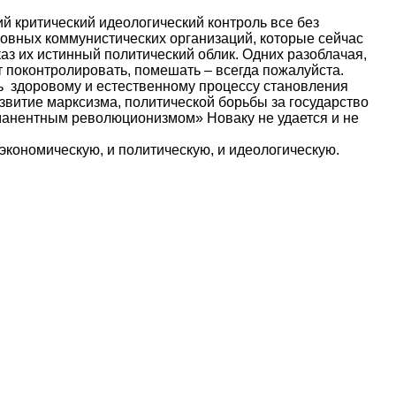
й критический идеологический контроль все без
овных коммунистических организаций, которые сейчас
з их истинный политический облик. Одних разоблачая,
от поконтролировать, помешать – всегда пожалуйста.
ь здоровому и естественному процессу становления
азвитие марксизма, политической борьбы за государство
рманентным революционизмом» Новаку не удается и не
экономическую, и политическую, и идеологическую.