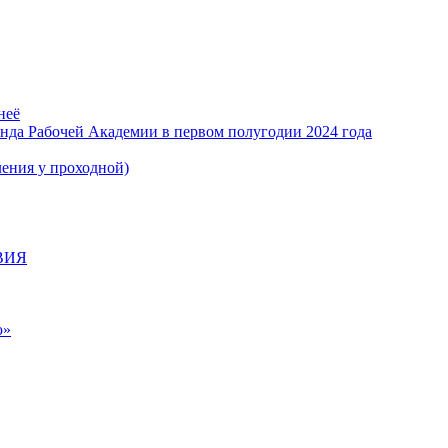
неё
нда Рабочей Академии в первом полугодии 2024 года
я у проходной)
ВИЯ
ю»