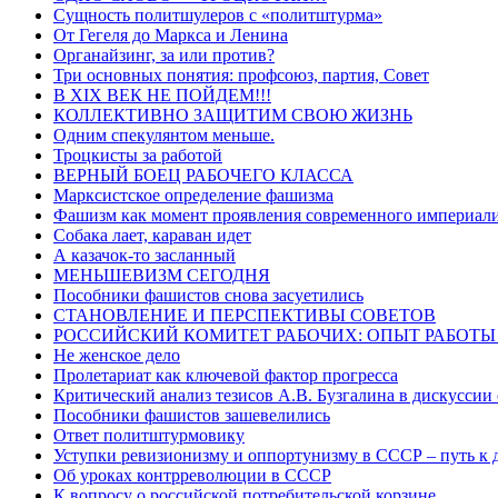
Сущность политшулеров с «политштурма»
От Гегеля до Маркса и Ленина
Органайзинг, за или против?
Три основных понятия: профсоюз, партия, Совет
В XIX ВЕК НЕ ПОЙДЕМ!!!
КОЛЛЕКТИВНО ЗАЩИТИМ СВОЮ ЖИЗНЬ
Одним спекулянтом меньше.
Троцкисты за работой
ВЕРНЫЙ БОЕЦ РАБОЧЕГО КЛАССА
Марксистское определение фашизма
Фашизм как момент проявления современного империал
Собака лает, караван идет
А казачок-то засланный
МЕНЬШЕВИЗМ СЕГОДНЯ
Пособники фашистов снова засуетились
СТАНОВЛЕНИЕ И ПЕРСПЕКТИВЫ СОВЕТОВ
РОССИЙСКИЙ КОМИТЕТ РАБОЧИХ: ОПЫТ РАБОТЫ
Не женское дело
Пролетариат как ключевой фактор прогресса
Критический анализ тезисов А.В. Бузгалина в дискуссии
Пособники фашистов зашевелились
Ответ политштурмовику
Уступки ревизионизму и оппортунизму в СССР – путь к 
Об уроках контрреволюции в СССР
К вопросу о российской потребительской корзине.