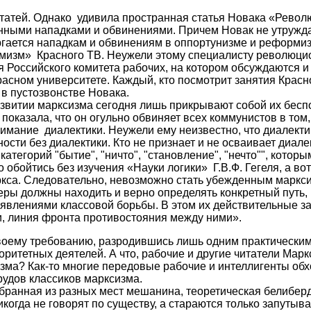
статей. Однако удивила пространная статья Новака «Рево
нными нападками и обвинениями. Причем Новак не утружд
ергается нападкам и обвинениям в оппортунизме и реформи
ормизм» Красного ТВ. Неужели этому специалисту революц
ия Российского комитета рабочих, на котором обсуждаютс
расном университете. Каждый, кто посмотрит занятия Красн
 в пустозвонстве Новака.
звитии марксизма сегодня лишь прикрывают собой их бесп
показала, что он огульно обвиняет всех коммунистов в том,
имание диалектики. Неужели ему неизвестно, что диалекти
сти без диалектики. Кто не признает и не осваивает диале
категорий "бытие", "ничто", "становление", "нечто"", кото
обойтись без изучения «Науки логики» Г.В.Ф. Гегеля, а во
кса. Следовательно, невозможно стать убежденным маркси
ры должны находить и верно определять конкретный путь,
явлениями классовой борьбы. В этом их действительные за
ки, линия фронта противостояния между ними».
воему требованию, разродившись лишь одним практическим 
итетных деятелей. А что, рабочие и другие читатели Маркс
зма? Как-то многие передовые рабочие и интеллигенты обх
рудов классиков марксизма.
бранная из разных мест мешанина, теоретическая белиберд
икогда не говорят по существу, а стараются только запуты