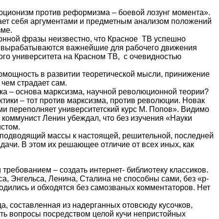
люционизм против реформизма – боевой лозунг момента».
ает себя аргументами и предметным анализом положений
зме.
ионной фразы неизвестно, что Красное ТВ успешно
я и вырабатываются важнейшие для рабочего движения
ого университета на Красном ТВ, с очевидностью
омощность в развитии теоретической мысли, принижение
 чем страдает сам.
ка – основа марксизма, научной революционной теории?
ктики – тот против марксизма, против революции. Новак
рыми переполняет университетский курс М. Попов». Видимо
т коммунист Ленин убеждал, что без изучения «Науки
стом.
 подводящий массы к настоящей, решительной, последней
дачи. В этом их решающее отличие от всех иных, как
требованием – создать интернет- библиотеку классиков.
а, Энгельса, Ленина, Сталина не способны сами, без «р-
одились и обходятся без самозваных комментаторов. Нет
а, составленная из надерганных отовсюду кусочков,
вать вопросы посредством целой кучи непристойных