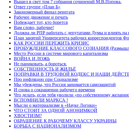
Вышел в свет том 7 собрания сочинений М.В.Попова.
Ответ группе «План Б»
Закономерный финал ренегата
Рабочее движение и печать
Побеждает тот, кто борется
Вам слово, рабочие!
Должна ли РПР работать с депутатами Думы и влиять на 
План занятий Университета рабочих корреспондентов Фо
КАК РОССИИ ПЕРЕЖИТЬ КРИЗИС
ПРОБУЖДЕНИЕ КЛАССОВОГО СОЗНАНИЯ (Размышлени
Место России в системе мирового капитализма
ВОЙНА И ЛОЖЬ
Не паниковать, а бороться.
СОБСТВЕННОСТЬ И ЖИЛЬЁ
ПОПРАВКИ В ТРУДОВОЙ КОДЕКС И НАШИ ДЕЙСТ
Про инфляцию при Социализме
Мы убеждены, что Россия занимается самозащитой
И снова о сокращении рабочего времени
Что делать, если тебя уволили «по собственному желани
ВСПОМНИЛИ МАРКСА !
Мысли о материализме в «Науке Логики»
ЧТО СТОИТ ЗА ОДНОЙ АНОНИМКОЙ
ХВОСТИЗМ?
ОБРАЩЕНИЕ К РАБОЧЕМУ КЛАССУ УКРАИНЫ
БОРЬБА С НАЦИОНАЛИЗМОМ