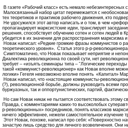
В газете «Рабочий класс» есть немало небезинтересных 
Малосвязанный набор цитат перемежается с необоснова
тех теоретиков и практиков рабочего движения, кто подв
Не удосужился этот автор написать и о том, в чем «реф
пропагандирует марксистские идеи, транслирует заседан
решения, способствует обучению сотен и сотен людей в К
убедится в их значении для распространения марксизма и
Новак написал: «Редкие громкие фразы коммунистов о ра
теоретического уровня». Статья этого р-р-революционера 
Симптоматично, что Новак показывает неприятие и непон
Диалектика революционна по своей сути, нет революционно
требует – «изъять семинары типа – "Логические переходы 
такой «коммунист-революционер» как Новак вполне можно 
логики» Гегеля невозможно вполне понять «Капитал» Мар
Новак написал, что «настоящие коммунисты-революционе
(?), революционной борьбе, должны руководить всеми про
буржуазных, так и оппортунистических, партий, фактичес
Но сам Новак никак не пытается соответствовать этому с
Правда, с комментариями каких-то высоколобых суперавтор
р-революционных» посредников, понять классиков маркси
ничего эффективнее, нежели самостоятельное изучение т
Этот Новак, похоже, написал про себя: «Поверхностно на
зачастую лишь средство для личного возвеличения. Они н