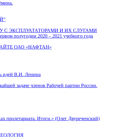
ёмина.
Й”
У С ЭКСПЛУАТАТОРАМИ И ИХ СЛУГАМИ
ервом полугодии 2020 – 2021 учебного года
АЙТЕ ОАО «НАФТАН»
ь идей В.И. Ленина
айшей задаче членов Рабочей партии России.
ах пролетариата. Итоги.» (Олег Двуреченский)
ДЕОЛОГИЯ