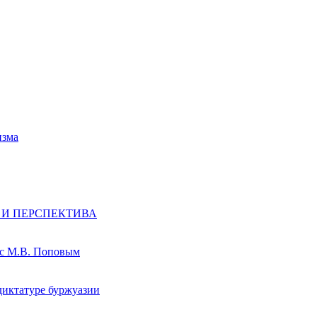
изма
 И ПЕРСПЕКТИВА
 с М.В. Поповым
диктатуре буржуазии